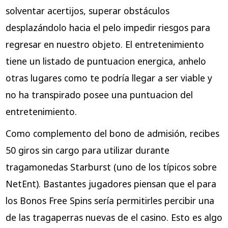
solventar acertijos, superar obstáculos
desplazándolo hacia el pelo impedir riesgos para
regresar en nuestro objeto. El entretenimiento
tiene un listado de puntuacion energica, anhelo
otras lugares como te podrí­a llegar a ser viable y
no ha transpirado posee una puntuacion del
entretenimiento.
Como complemento del bono de admisión, recibes
50 giros sin cargo para utilizar durante
tragamonedas Starburst (uno de los típicos sobre
NetEnt). Bastantes jugadores piensan que el para
los Bonos Free Spins serí­a permitirles percibir una
de las tragaperras nuevas de el casino. Esto es algo