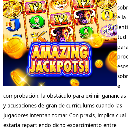
sobr
e la
lenti
tud
para
proc
esos
sobr
e
comprobación, la obstáculo para eximir ganancias
y acusaciones de gran de currículums cuando las
jugadores intentan tomar. Con praxis, implica cual
estaría repartiendo dicho esparcimiento entre