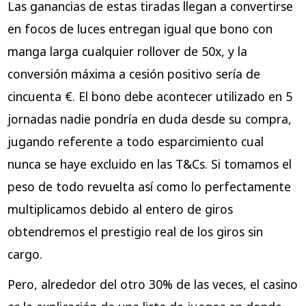
Las ganancias de estas tiradas llegan a convertirse
en focos de luces entregan igual que bono con
manga larga cualquier rollover de 50x, y la
conversión máxima a cesión positivo serí­a de
cincuenta €. El bono debe acontecer utilizado en 5
jornadas nadie pondrí­a en duda desde su compra,
jugando referente a todo esparcimiento cual
nunca se haye excluido en las T&Cs. Si tomamos el
peso de todo revuelta así­ como lo perfectamente
multiplicamos debido al entero de giros
obtendremos el prestigio real de los giros sin
cargo.
Pero, alrededor del otro 30% de las veces, el casino