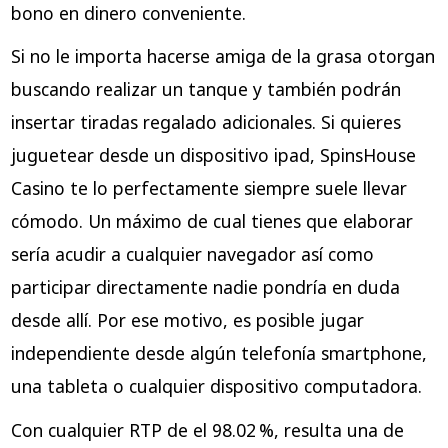
bono en dinero conveniente.
Si no le importa hacerse amiga de la grasa otorgan
buscando realizar un tanque y también podrán
insertar tiradas regalado adicionales. Si quieres
juguetear desde un dispositivo ipad, SpinsHouse
Casino te lo perfectamente siempre suele llevar
cómodo. Un máximo de cual tienes que elaborar
serí­a acudir a cualquier navegador así­ como
participar directamente nadie pondrí­a en duda
desde allí. Por ese motivo, es posible jugar
independiente desde algún telefonía smartphone,
una tableta o cualquier dispositivo computadora.
Con cualquier RTP de el 98.02 %, resulta una de