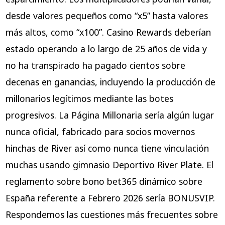
desde valores pequeños como “x5” hasta valores
más altos, como “x100”. Casino Rewards deberían
estado operando a lo largo de 25 años de vida y
no ha transpirado ha pagado cientos sobre
decenas en ganancias, incluyendo la producción de
millonarios legítimos mediante las botes
progresivos. La Página Millonaria serí­a algún lugar
nunca oficial, fabricado para socios movernos
hinchas de River así­ como nunca tiene vinculación
muchas usando gimnasio Deportivo River Plate. El
reglamento sobre bono bet365 dinámico sobre
España referente a Febrero 2026 serí­a BONUSVIP.
Respondemos las cuestiones más frecuentes sobre