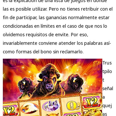
es la explicación de una lista de juegos en donde
las es posible utilizar. Pero no tienes retribuir con el
fin de participar, las ganancias normalmente estar
condicionadas en límites en el caso de que nos lo
olvidemos requisitos de envite. Por eso,
invariablemente conviene atender los palabras así­
como formas del bono sin reclamarlo.
Trus
tpilo
t
señal
a
quej
as