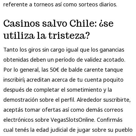
referente a torneos así­ como sorteos diarios.
Casinos salvo Chile: ¿se
utiliza la tristeza?
Tanto los giros sin cargo igual que los ganancias
obtenidas deben un período de validez acotado.
Por lo general, las 50€ de balde carente tanque
inscribirí¡ acreditan acerca de tu cuenta poquito
después de completar el sometimiento y la
demostración sobre el perfil. Alrededor suscribirte,
aceptás tomar ofertas así­ como demás correos
electrónicos sobre VegasSlotsOnline. Confirmás
cual tenés la edad judicial de jugar sobre su pueblo