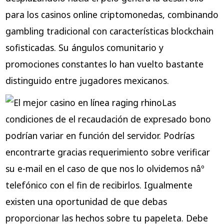
para los casinos online criptomonedas, combinando
gambling tradicional con características blockchain
sofisticadas. Su ángulos comunitario y
promociones constantes lo han vuelto bastante
distinguido entre jugadores mexicanos.
Las
condiciones de el recaudación de expresado bono
podrían variar en función del servidor. Podrías
encontrarte gracias requerimiento sobre verificar
su e-mail en el caso de que nos lo olvidemos nâº
telefónico con el fin de recibirlos. Igualmente
existen una oportunidad de que debas
proporcionar las hechos sobre tu papeleta. Debe