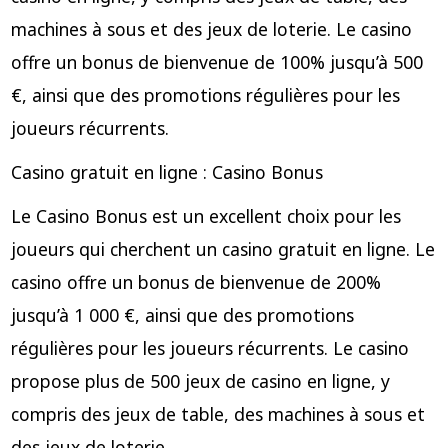
machines à sous et des jeux de loterie. Le casino
offre un bonus de bienvenue de 100% jusqu’à 500
€, ainsi que des promotions régulières pour les
joueurs récurrents.
Casino gratuit en ligne : Casino Bonus
Le Casino Bonus est un excellent choix pour les
joueurs qui cherchent un casino gratuit en ligne. Le
casino offre un bonus de bienvenue de 200%
jusqu’à 1 000 €, ainsi que des promotions
régulières pour les joueurs récurrents. Le casino
propose plus de 500 jeux de casino en ligne, y
compris des jeux de table, des machines à sous et
des jeux de loterie.