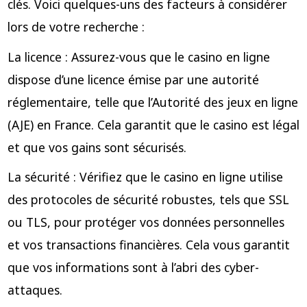
clés. Voici quelques-uns des facteurs à considérer
lors de votre recherche :
La licence : Assurez-vous que le casino en ligne
dispose d’une licence émise par une autorité
réglementaire, telle que l’Autorité des jeux en ligne
(AJE) en France. Cela garantit que le casino est légal
et que vos gains sont sécurisés.
La sécurité : Vérifiez que le casino en ligne utilise
des protocoles de sécurité robustes, tels que SSL
ou TLS, pour protéger vos données personnelles
et vos transactions financières. Cela vous garantit
que vos informations sont à l’abri des cyber-
attaques.