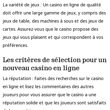
La variété de jeux : Un casino en ligne de qualité
doit offrir une large gamme de jeux, y compris des
jeux de table, des machines à sous et des jeux de
cartes. Assurez-vous que le casino propose des
jeux qui vous plaisent et qui correspondent à vos
préférences.
Les critères de sélection pour un
nouveau casino en ligne
La réputation : Faites des recherches sur le casino
en ligne et lisez les commentaires des autres
joueurs pour vous assurer que le casino a une
réputation solide et que les joueurs sont satisfaits