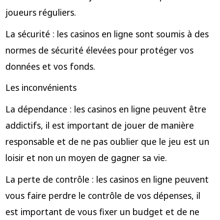
joueurs réguliers.
La sécurité : les casinos en ligne sont soumis à des
normes de sécurité élevées pour protéger vos
données et vos fonds.
Les inconvénients
La dépendance : les casinos en ligne peuvent être
addictifs, il est important de jouer de manière
responsable et de ne pas oublier que le jeu est un
loisir et non un moyen de gagner sa vie.
La perte de contrôle : les casinos en ligne peuvent
vous faire perdre le contrôle de vos dépenses, il
est important de vous fixer un budget et de ne