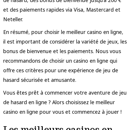
de hasard, des bonus de bienvenue jusqu’à 200 €
et des paiements rapides via Visa, Mastercard et
Neteller.
En résumé, pour choisir le meilleur casino en ligne,
il est important de considérer la variété de jeux, les
bonus de bienvenue et les paiements. Nous vous
recommandons de choisir un casino en ligne qui
offre ces critères pour une expérience de jeu de
hasard sécurisée et amusante.
Vous êtes prêt à commencer votre aventure de jeu
de hasard en ligne ? Alors choisissez le meilleur
casino en ligne pour vous et commencez à jouer !
Les meilleurs casinos en