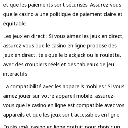
et que les paiements sont sécurisés. Assurez-vous
que le casino a une politique de paiement claire et
équitable.
Les jeux en direct : Si vous aimez les jeux en direct,
assurez-vous que le casino en ligne propose des
jeux en direct, tels que le blackjack ou le roulette,
avec des croupiers réels et des tableaux de jeu
interactifs.
La compatibilité avec les appareils mobiles : Si vous
aimez jouer sur votre appareil mobile, assurez-
vous que le casino en ligne est compatible avec vos
appareils et que les jeux sont accessibles en ligne.
En résumé,
casino en ligne gratuit
pour choisir un