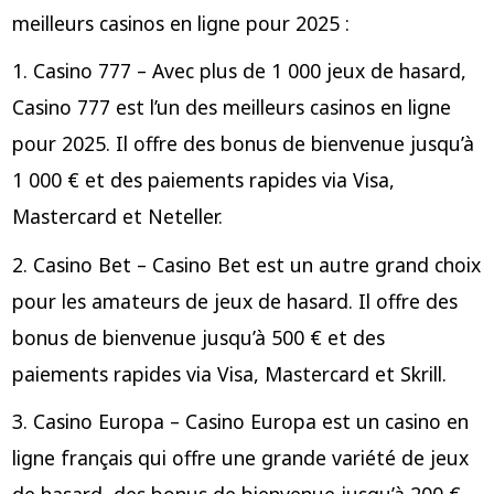
meilleurs casinos en ligne pour 2025 :
1. Casino 777 – Avec plus de 1 000 jeux de hasard,
Casino 777 est l’un des meilleurs casinos en ligne
pour 2025. Il offre des bonus de bienvenue jusqu’à
1 000 € et des paiements rapides via Visa,
Mastercard et Neteller.
2. Casino Bet – Casino Bet est un autre grand choix
pour les amateurs de jeux de hasard. Il offre des
bonus de bienvenue jusqu’à 500 € et des
paiements rapides via Visa, Mastercard et Skrill.
3. Casino Europa – Casino Europa est un casino en
ligne français qui offre une grande variété de jeux