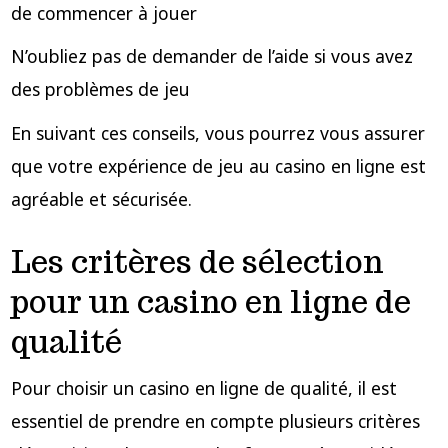
de commencer à jouer
N’oubliez pas de demander de l’aide si vous avez
des problèmes de jeu
En suivant ces conseils, vous pourrez vous assurer
que votre expérience de jeu au casino en ligne est
agréable et sécurisée.
Les critères de sélection
pour un casino en ligne de
qualité
Pour choisir un casino en ligne de qualité, il est
essentiel de prendre en compte plusieurs critères