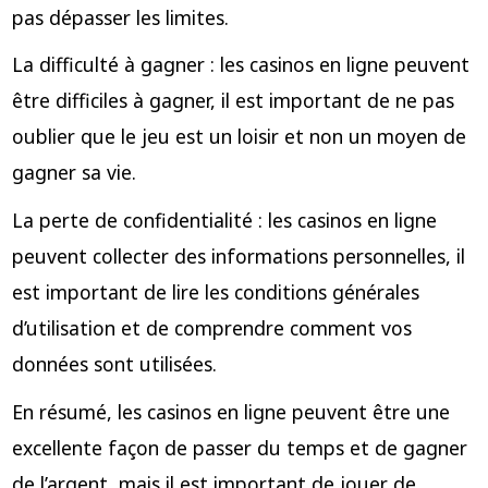
pas dépasser les limites.
La difficulté à gagner : les casinos en ligne peuvent
être difficiles à gagner, il est important de ne pas
oublier que le jeu est un loisir et non un moyen de
gagner sa vie.
La perte de confidentialité : les casinos en ligne
peuvent collecter des informations personnelles, il
est important de lire les conditions générales
d’utilisation et de comprendre comment vos
données sont utilisées.
En résumé, les casinos en ligne peuvent être une
excellente façon de passer du temps et de gagner
de l’argent, mais il est important de jouer de