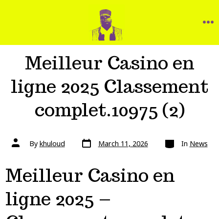
Meilleur Casino en
ligne 2025 Classement
complet.10975 (2)
By
khuloud
March 11, 2026
In
News
Meilleur Casino en
ligne 2025 –