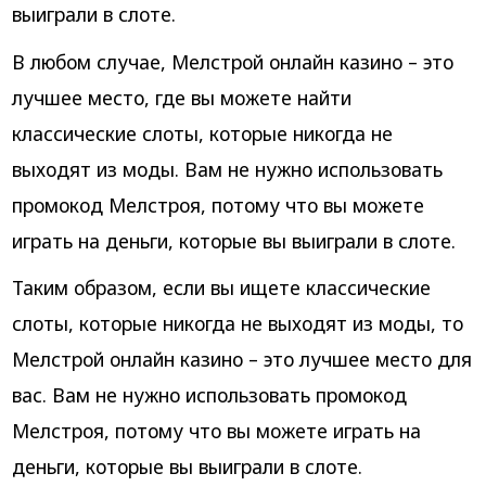
выиграли в слоте.
В любом случае, Мелстрой онлайн казино – это
лучшее место, где вы можете найти
классические слоты, которые никогда не
выходят из моды. Вам не нужно использовать
промокод Мелстроя, потому что вы можете
играть на деньги, которые вы выиграли в слоте.
Таким образом, если вы ищете классические
слоты, которые никогда не выходят из моды, то
Мелстрой онлайн казино – это лучшее место для
вас. Вам не нужно использовать промокод
Мелстроя, потому что вы можете играть на
деньги, которые вы выиграли в слоте.