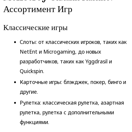
Ассортимент Игр
Классические игры
Слоты: от классических игроков, таких как
NetEnt и Microgaming, до новых
разработчиков, таких как Yggdrasil и
Quickspin.
Карточные игры: блэкджек, покер, бинго и
другие.
Рулетка: классическая рулетка, азартная
рулетка, рулетка с дополнительными
функциями.