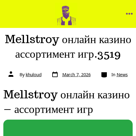
Mellstroy онлайн казино
ассортимент игр.3519
By
khuloud
March 7, 2026
In
News
Mellstroy онлайн казино
– ассортимент игр