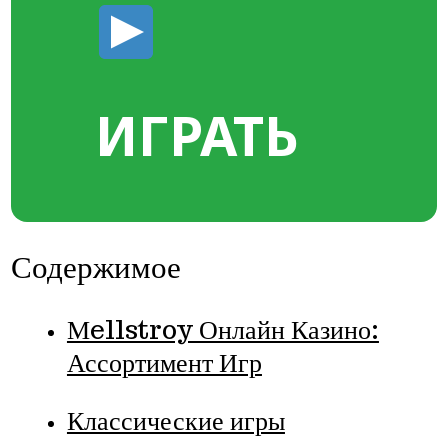
ИГРАТЬ
Содержимое
Мellstroy Онлайн Казино:
Ассортимент Игр
Классические игры