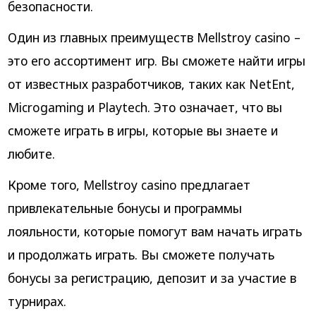
безопасности.
Один из главных преимуществ Mellstroy casino –
это его ассортимент игр. Вы сможете найти игры
от известных разработчиков, таких как NetEnt,
Microgaming и Playtech. Это означает, что вы
сможете играть в игры, которые вы знаете и
любите.
Кроме того, Mellstroy casino предлагает
привлекательные бонусы и программы
лояльности, которые помогут вам начать играть
и продолжать играть. Вы сможете получать
бонусы за регистрацию, депозит и за участие в
турнирах.