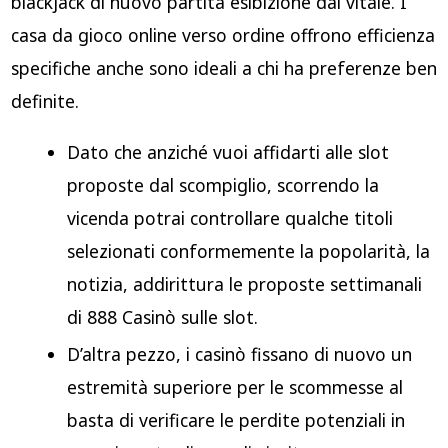
blackjack di nuovo partita esibizione dal vitale. I
casa da gioco online verso ordine offrono efficienza
specifiche anche sono ideali a chi ha preferenze ben
definite.
Dato che anziché vuoi affidarti alle slot
proposte dal scompiglio, scorrendo la
vicenda potrai controllare qualche titoli
selezionati conformemente la popolarità, la
notizia, addirittura le proposte settimanali
di 888 Casinò sulle slot.
D’altra pezzo, i casinò fissano di nuovo un
estremità superiore per le scommesse al
basta di verificare le perdite potenziali in