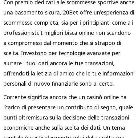
Con premio dedicati alle scommesse sportive anche
una basamento sicura, 20Bet offre un’esperienza di
scommesse completa, sia per i principianti come a i
professionisti. I migliori bisca online non scendono
a compromessi dal momento che si strappo di
scelta. Investono per tecnologie avanzate per
aiutare i tuoi dati ancora le tue transazioni,
offrendoti la letizia di amico che le tue informazioni
personali di nuovo finanziarie sono al certo.
Corrente significa ancora che un casinò online ha
l’carico di presentare un contributo di segno, quale
punti oltremisura sulla decisione delle transazioni
economiche anche sulla scelta dei dati. Un tema
capitale è particolarmente colui della scelta con