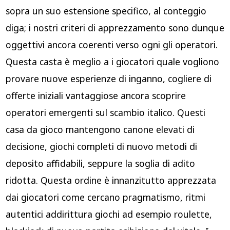
sopra un suo estensione specifico, al conteggio
diga; i nostri criteri di apprezzamento sono dunque
oggettivi ancora coerenti verso ogni gli operatori.
Questa casta è meglio a i giocatori quale vogliono
provare nuove esperienze di inganno, cogliere di
offerte iniziali vantaggiose ancora scoprire
operatori emergenti sul scambio italico. Questi
casa da gioco mantengono canone elevati di
decisione, giochi completi di nuovo metodi di
deposito affidabili, seppure la soglia di adito
ridotta. Questa ordine è innanzitutto apprezzata
dai giocatori come cercano pragmatismo, ritmi
autentici addirittura giochi ad esempio roulette,