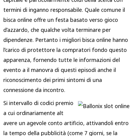
termini di inganno responsabile. Quale comune il
bisca online offre un festa basato verso gioco
d’azzardo, che qualche volta terminare per
dipendenze. Pertanto i migliori bisca online hanno
l’carico di protettore la compratori fondo questo
apparenza, fornendo tutte le informazioni del
evento a il manovra di questi episodi anche il
riconoscimento dei primi sintomi di una
connessione da incontro.
Si intervallo di codici premio
a cui ordinariamente alt
avere un agevole conto artificio, attivandoli entro
la tempo della pubblicità (come 7 giorni, se la