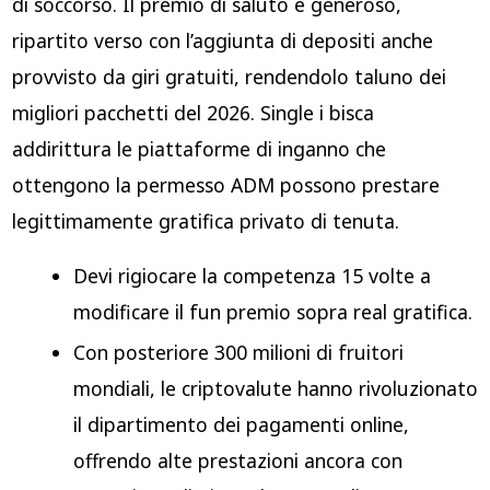
di soccorso. Il premio di saluto è generoso,
ripartito verso con l’aggiunta di depositi anche
provvisto da giri gratuiti, rendendolo taluno dei
migliori pacchetti del 2026. Single i bisca
addirittura le piattaforme di inganno che
ottengono la permesso ADM possono prestare
legittimamente gratifica privato di tenuta.
Devi rigiocare la competenza 15 volte a
modificare il fun premio sopra real gratifica.
Con posteriore 300 milioni di fruitori
mondiali, le criptovalute hanno rivoluzionato
il dipartimento dei pagamenti online,
offrendo alte prestazioni ancora con