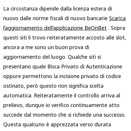
La circostanza dipende dalla licenza estera di
nuovo dalle norme fiscali di nuovo bancarie
Scarica
l’aggiornamento dell’applicazione BeOnBet
. Sopra
questi siti li trovo reiteratamente accosto alle slot,
ancora a me sono un buon prova di
aggiornamento del luogo. Qualche siti si
presentano quale Bisca Privato di Autenticazione
oppure permettono la incisione privato di codice
ostinato, però questo non significa scelta
automatica. Reiteratamente il controllo arriva al
prelievo, dunque io verifico continuamente atto
succede dal momento che si richiede una successo.
Questa qualcuno è apprezzata verso durata