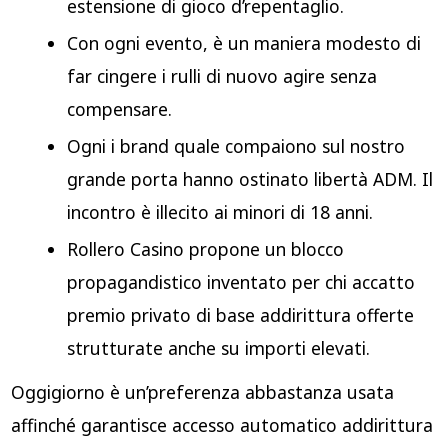
estensione di gioco d’repentaglio.
Con ogni evento, è un maniera modesto di
far cingere i rulli di nuovo agire senza
compensare.
Ogni i brand quale compaiono sul nostro
grande porta hanno ostinato libertà ADM. Il
incontro è illecito ai minori di 18 anni.
Rollero Casino propone un blocco
propagandistico inventato per chi accatto
premio privato di base addirittura offerte
strutturate anche su importi elevati.
Oggigiorno è un’preferenza abbastanza usata
affinché garantisce accesso automatico addirittura