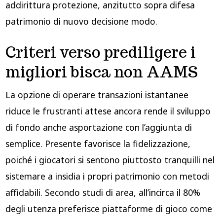
addirittura protezione, anzitutto sopra difesa
patrimonio di nuovo decisione modo.
Criteri verso prediligere i
migliori bisca non AAMS
La opzione di operare transazioni istantanee
riduce le frustranti attese ancora rende il sviluppo
di fondo anche asportazione con l’aggiunta di
semplice. Presente favorisce la fidelizzazione,
poiché i giocatori si sentono piuttosto tranquilli nel
sistemare a insidia i propri patrimonio con metodi
affidabili. Secondo studi di area, all’incirca il 80%
degli utenza preferisce piattaforme di gioco come