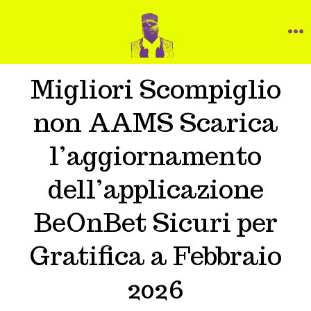
Migliori Scompiglio
non AAMS Scarica
l’aggiornamento
dell’applicazione
BeOnBet Sicuri per
Gratifica a Febbraio
2026