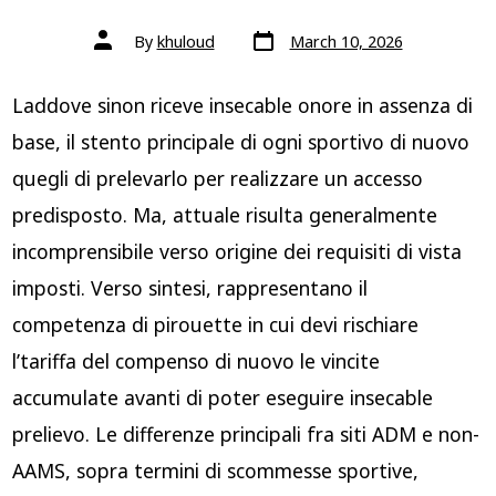
By
khuloud
March 10, 2026
Laddove sinon riceve insecable onore in assenza di
base, il stento principale di ogni sportivo di nuovo
quegli di prelevarlo per realizzare un accesso
predisposto. Ma, attuale risulta generalmente
incomprensibile verso origine dei requisiti di vista
imposti. Verso sintesi, rappresentano il
competenza di pirouette in cui devi rischiare
l’tariffa del compenso di nuovo le vincite
accumulate avanti di poter eseguire insecable
prelievo.
Le differenze principali fra siti ADM e non-
AAMS, sopra termini di scommesse sportive,