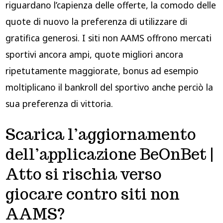
riguardano l’capienza delle offerte, la comodo delle
quote di nuovo la preferenza di utilizzare di
gratifica generosi. I siti non AAMS offrono mercati
sportivi ancora ampi, quote migliori ancora
ripetutamente maggiorate, bonus ad esempio
moltiplicano il bankroll del sportivo anche perciò la
sua preferenza di vittoria.
Scarica l’aggiornamento
dell’applicazione BeOnBet |
Atto si rischia verso
giocare contro siti non
AAMS?