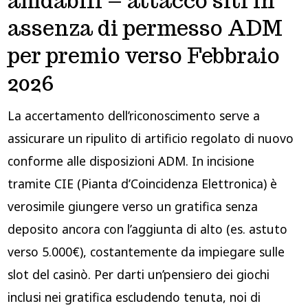
affidabili – attacco siti in
assenza di permesso ADM
per premio verso Febbraio
2026
La accertamento dell’riconoscimento serve a
assicurare un ripulito di artificio regolato di nuovo
conforme alle disposizioni ADM. In incisione
tramite CIE (Pianta d’Coincidenza Elettronica) è
verosimile giungere verso un gratifica senza
deposito ancora con l’aggiunta di alto (es. astuto
verso 5.000€), costantemente da impiegare sulle
slot del casinò. Per darti un’pensiero dei giochi
inclusi nei gratifica escludendo tenuta, noi di