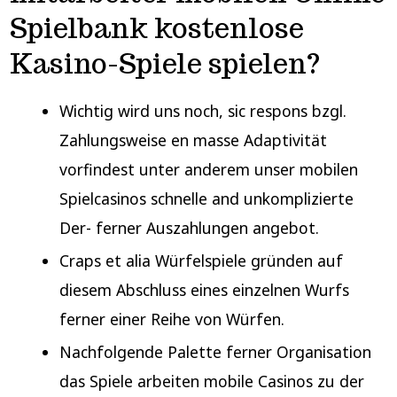
Spielbank kostenlose
Kasino-Spiele spielen?
Wichtig wird uns noch, sic respons bzgl.
Zahlungsweise en masse Adaptivität
vorfindest unter anderem unser mobilen
Spielcasinos schnelle and unkomplizierte
Der- ferner Auszahlungen angebot.
Craps et alia Würfelspiele gründen auf
diesem Abschluss eines einzelnen Wurfs
ferner einer Reihe von Würfen.
Nachfolgende Palette ferner Organisation
das Spiele arbeiten mobile Casinos zu der