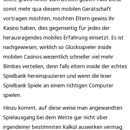
somit mehr qua diesem mobilen Gerätschaft
vortragen möchten, möchten Eltern gewiss ihr
Kasino haben, dies gegenseitig für jedes der
herausragendes mobiles Erfahrung einsetzt. Es ist
nachgewiesen, wirklich so Glücksspieler inside
mobilen Casinos wesentlich schneller viel mehr
Bimbes verteilen, denn falls eltern inside der echtes
Spielbank hereinspazieren und wenn die leser
Spielbank Spiele an einem richtigen Computer
spielen.
Hinzu kommt, auf diese weise man angewandten
Spielausgang bei dem Wette gar nicht über
irgendeiner bestimmten Kalkül auswirken vermag.