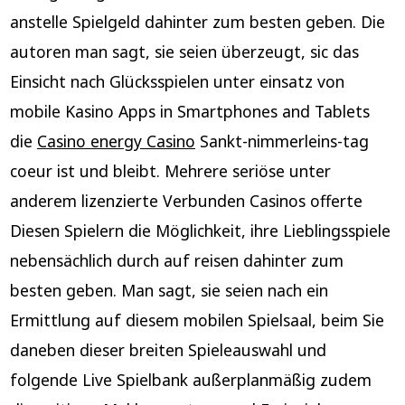
anstelle Spielgeld dahinter zum besten geben. Die
autoren man sagt, sie seien überzeugt, sic das
Einsicht nach Glücksspielen unter einsatz von
mobile Kasino Apps in Smartphones and Tablets
die
Casino energy Casino
Sankt-nimmerleins-tag
coeur ist und bleibt. Mehrere seriöse unter
anderem lizenzierte Verbunden Casinos offerte
Diesen Spielern die Möglichkeit, ihre Lieblingsspiele
nebensächlich durch auf reisen dahinter zum
besten geben. Man sagt, sie seien nach ein
Ermittlung auf diesem mobilen Spielsaal, beim Sie
daneben dieser breiten Spieleauswahl und
folgende Live Spielbank außerplanmäßig zudem