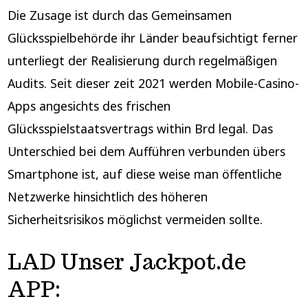
Die Zusage ist durch das Gemeinsamen
Glücksspielbehörde ihr Länder beaufsichtigt ferner
unterliegt der Realisierung durch regelmäßigen
Audits. Seit dieser zeit 2021 werden Mobile-Casino-
Apps angesichts des frischen
Glücksspielstaatsvertrags within Brd legal. Das
Unterschied bei dem Aufführen verbunden übers
Smartphone ist, auf diese weise man öffentliche
Netzwerke hinsichtlich des höheren
Sicherheitsrisikos möglichst vermeiden sollte.
LAD Unser Jackpot.de
APP: