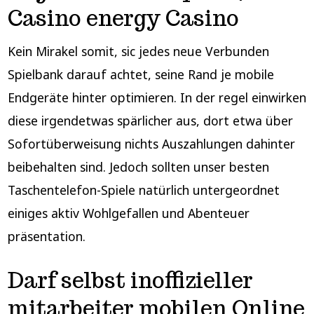
Casino energy Casino
Kein Mirakel somit, sic jedes neue Verbunden
Spielbank darauf achtet, seine Rand je mobile
Endgeräte hinter optimieren. In der regel einwirken
diese irgendetwas spärlicher aus, dort etwa über
Sofortüberweisung nichts Auszahlungen dahinter
beibehalten sind. Jedoch sollten unser besten
Taschentelefon-Spiele natürlich untergeordnet
einiges aktiv Wohlgefallen und Abenteuer
präsentation.
Darf selbst inoffizieller
mitarbeiter mobilen Online