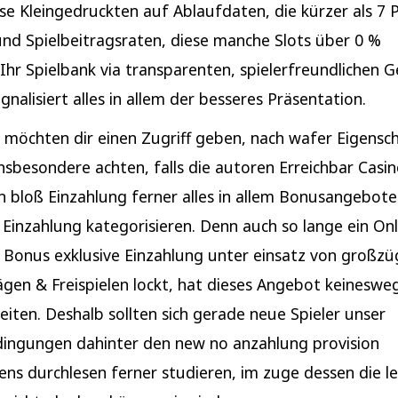
ese Kleingedruckten auf Ablaufdaten, die kürzer als 7 
nd Spielbeitragsraten, diese manche Slots über 0 %
.Ihr Spielbank via transparenten, spielerfreundlichen 
gnalisiert alles in allem der besseres Präsentation.
 möchten dir einen Zugriff geben, nach wafer Eigensc
nsbesondere achten, falls die autoren Erreichbar Casin
en bloß Einzahlung ferner alles in allem Bonusangebote
 Einzahlung kategorisieren. Denn auch so lange ein Onl
 Bonus exklusive Einzahlung unter einsatz von großzü
gen & Freispielen lockt, hat dieses Angebot keineswe
Seiten. Deshalb sollten sich gerade neue Spieler unser
ingungen dahinter den new no anzahlung provision
ns durchlesen ferner studieren, im zuge dessen die le