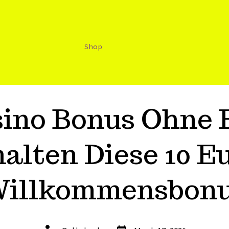
Shop
sino Bonus Ohne 
alten Diese 10 E
illkommensbon