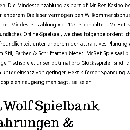
en. Die Mindesteinzahlung as part of Mr Bet Kasino b
er anderem Die leser vermögen den Willkommensbonus
s der Mindesteinzahlung von 12€ einbehalten. Mr Bet s
eundliches Online-Spielsaal, welches folgende ordentlic
reundlichkeit unter anderem der attraktives Planung 
Stil, Farben & Schriftarten bietet. Mr.Bet Spielsaal bi
ge Tischspiele, unser optimal pro Glücksspieler sind, d
 unter einsatz von geringer Hektik ferner Spannung w
nospielen neugierig man sagt, sie seien.
tWolf Spielbank
ahrungen &