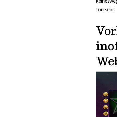
keinesweg
tun sein!
Vo
ino
Web