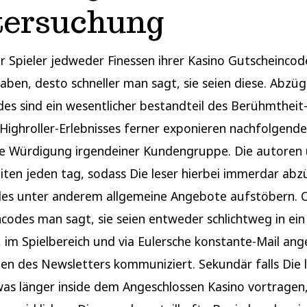
ersuchung
r Spieler jedweder Finessen ihrer Kasino Gutscheincod
aben, desto schneller man sagt, sie seien diese. Abzüg
s sind ein wesentlicher bestandteil des Berühmtheit
ighroller-Erlebnisses ferner exponieren nachfolgende
e Würdigung irgendeiner Kundengruppe. Die autoren
iten jeden tag, sodass Die leser hierbei immerdar abz
es unter anderem allgemeine Angebote aufstöbern. C
codes man sagt, sie seien entweder schlichtweg in ein
 im Spielbereich und via Eulersche konstante-Mail ang
n des Newsletters kommuniziert. Sekundär falls Die 
as länger inside dem Angeschlossen Kasino vortragen,