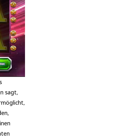
s
n sagt,
rmöglicht,
den,
inen
hten