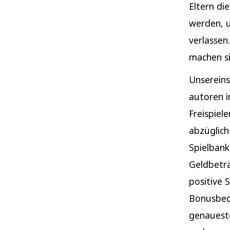
Eltern di
werden, u
verlassen
machen si
Unsereins
autoren i
Freispiel
abzüglich
Spielbank
Geldbeträ
positive 
Bonusbed
genaueste