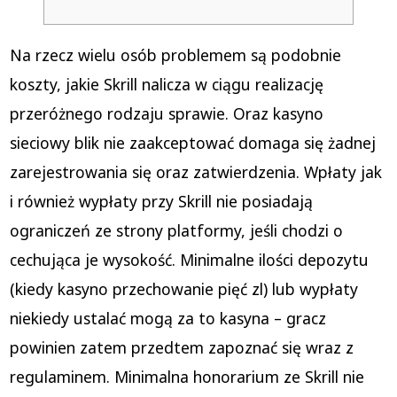
Na rzecz wielu osób problemem są podobnie
koszty, jakie Skrill nalicza w ciągu realizację
przeróżnego rodzaju sprawie. Oraz kasyno
sieciowy blik nie zaakceptować domaga się żadnej
zarejestrowania się oraz zatwierdzenia. Wpłaty jak
i również wypłaty przy Skrill nie posiadają
ograniczeń ze strony platformy, jeśli chodzi o
cechująca je wysokość.
Minimalne ilości depozytu
(kiedy kasyno przechowanie pięć zl) lub wypłaty
niekiedy ustalać mogą za to kasyna – gracz
powinien zatem przedtem zapoznać się wraz z
regulaminem. Minimalna honorarium ze Skrill nie