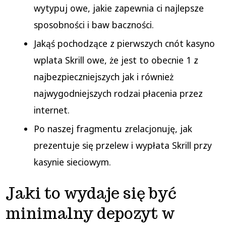
wytypuj owe, jakie zapewnia ci najlepsze
sposobności i baw baczności.
Jakąś pochodzące z pierwszych cnót kasyno
wplata Skrill owe, że jest to obecnie 1 z
najbezpieczniejszych jak i również
najwygodniejszych rodzai płacenia przez
internet.
Po naszej fragmentu zrelacjonuję, jak
prezentuje się przelew i wypłata Skrill przy
kasynie sieciowym.
Jaki to wydaje się być
minimalny depozyt w