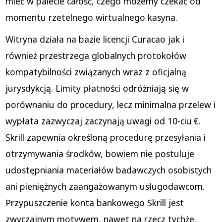
mieć w palecie całość, czego możemy czekać od
momentu rzetelnego wirtualnego kasyna.
Witryna działa na bazie licencji Curacao jak i
również przestrzega globalnych protokołów
kompatybilności związanych wraz z oficjalną
jurysdykcją. Limity płatności odróżniają się w
porównaniu do procedury, lecz minimalna przelew i
wypłata zazwyczaj zaczynają uwagi od 10-ciu €.
Skrill zapewnia określoną procedurę przesyłania i
otrzymywania środków, bowiem nie postuluje
udostępniania materiałów badawczych osobistych
ani pieniężnych zaangażowanym usługodawcom.
Przypuszczenie konta bankowego Skrill jest
zwyczajnym motywem, nawet na rzecz tychże,