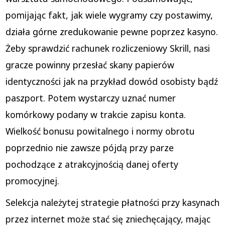
pomijając fakt, jak wiele wygramy czy postawimy,
działa górne zredukowanie pewne poprzez kasyno.
Żeby sprawdzić rachunek rozliczeniowy Skrill, nasi
gracze powinny przesłać skany papierów
identyczności jak na przykład dowód osobisty bądź
paszport. Potem wystarczy uznać numer
komórkowy podany w trakcie zapisu konta.
Wielkość bonusu powitalnego i normy obrotu
poprzednio nie zawsze pójdą przy parze
pochodzące z atrakcyjnością danej oferty
promocyjnej.
Selekcja należytej strategie płatności przy kasynach
przez internet może stać się zniechęcający, mając