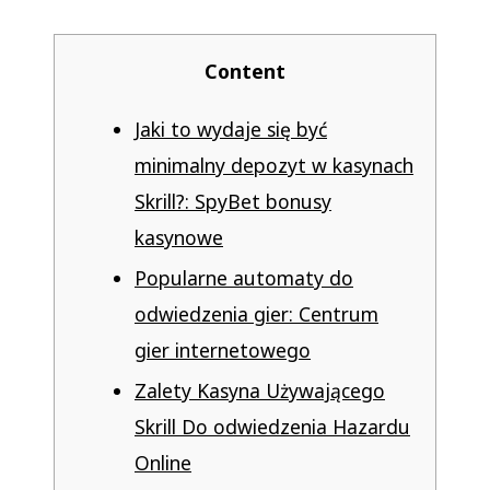
Content
Jaki to wydaje się być
minimalny depozyt w kasynach
Skrill?: SpyBet bonusy
kasynowe
Popularne automaty do
odwiedzenia gier: Centrum
gier internetowego
Zalety Kasyna Używającego
Skrill Do odwiedzenia Hazardu
Online