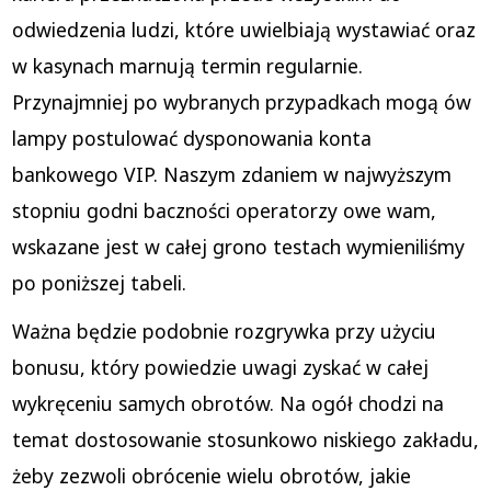
odwiedzenia ludzi, które uwielbiają wystawiać oraz
w kasynach marnują termin regularnie.
Przynajmniej po wybranych przypadkach mogą ów
lampy postulować dysponowania konta
bankowego VIP. Naszym zdaniem w najwyższym
stopniu godni baczności operatorzy owe wam,
wskazane jest w całej grono testach wymieniliśmy
po poniższej tabeli.
Ważna będzie podobnie rozgrywka przy użyciu
bonusu, który powiedzie uwagi zyskać w całej
wykręceniu samych obrotów. Na ogół chodzi na
temat dostosowanie stosunkowo niskiego zakładu,
żeby zezwoli obrócenie wielu obrotów, jakie