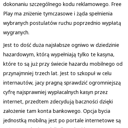
dokonaniu szczególnego kodu reklamowego. Free
Play ma zniżenie tymczasowe i żąda spełnienia
wybranych postulatów ruchu poprzednio wypłatą
wygranych.
Jest to dość duża najsłabsze ogniwo w dziedzinie
hazardowym, którą wypełniają tylko te kasyna,
które to są już przy świecie hazardu mobilnego od
przynajmniej trzech lat. Jest to szkopuł w celu
internautów, jacy pragną sprawdzić ogromniejszą
cyfrę najsprawniej wypłacalnych kasyn przez
internet, przedtem zdecydują baczności dzięki
założenie tam konta bankowego. Opcja bycia
jednostką mobilną jest po portale internetowe są