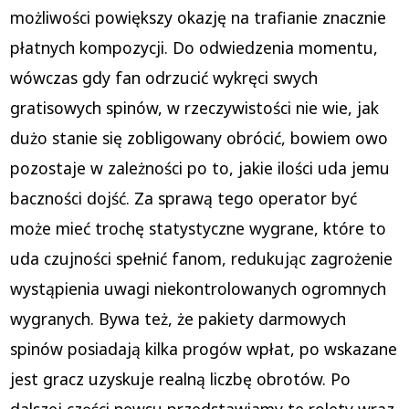
możliwości powiększy okazję na trafianie znacznie
płatnych kompozycji. Do odwiedzenia momentu,
wówczas gdy fan odrzucić wykręci swych
gratisowych spinów, w rzeczywistości nie wie, jak
dużo stanie się zobligowany obrócić, bowiem owo
pozostaje w zależności po to, jakie ilości uda jemu
baczności dojść. Za sprawą tego operator być
może mieć trochę statystyczne wygrane, które to
uda czujności spełnić fanom, redukując zagrożenie
wystąpienia uwagi niekontrolowanych ogromnych
wygranych. Bywa też, że pakiety darmowych
spinów posiadają kilka progów wpłat, po wskazane
jest gracz uzyskuje realną liczbę obrotów. Po
dalszej części newsu przedstawiamy te rolety wraz