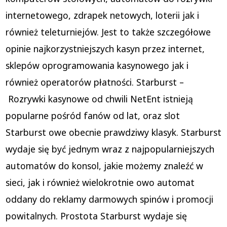
internetowego, zdrapek netowych, loterii jak i
również teleturniejów. Jest to także szczegółowe
opinie najkorzystniejszych kasyn przez internet,
sklepów oprogramowania kasynowego jak i
również operatorów płatności. Starburst –
Rozrywki kasynowe od chwili NetEnt istnieją
popularne pośród fanów od lat, oraz slot
Starburst owe obecnie prawdziwy klasyk. Starburst
wydaje się być jednym wraz z najpopularniejszych
automatów do konsol, jakie możemy znaleźć w
sieci, jak i również wielokrotnie owo automat
oddany do reklamy darmowych spinów i promocji
powitalnych. Prostota Starburst wydaje się