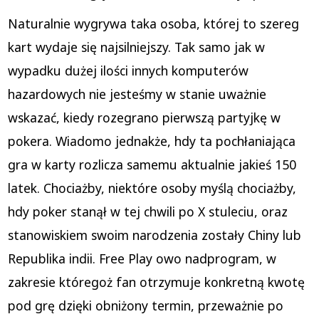
Naturalnie wygrywa taka osoba, której to szereg
kart wydaje się najsilniejszy. Tak samo jak w
wypadku dużej ilości innych komputerów
hazardowych nie jesteśmy w stanie uważnie
wskazać, kiedy rozegrano pierwszą partyjkę w
pokera. Wiadomo jednakże, hdy ta pochłaniająca
gra w karty rozlicza samemu aktualnie jakieś 150
latek. Chociażby, niektóre osoby myślą chociażby,
hdy poker stanął w tej chwili po X stuleciu, oraz
stanowiskiem swoim narodzenia zostały Chiny lub
Republika indii. Free Play owo nadprogram, w
zakresie któregoż fan otrzymuje konkretną kwotę
pod grę dzięki obniżony termin, przeważnie po