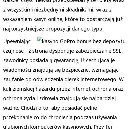
z wszystkimi niezbędnymi składnikami, wraz z
wskazaniem kasyn online, które to dostarczają już
najkorzystniejsze propozycji danego typu.
Upewniając
czujności, iż strona dysponuje zabezpieczanie SSL,
zawodnicy posiadają gwarancję, iż cechująca je
wiadomości znajdują się bezpieczne, wzmagając
zaufanie do odwiedzenia gierek internetowego. W
kuli ziemskiej hazardu przez internet ochrona oraz
ochrona życia i zdrowia znajdują się najbardziej
ważne. Chodzi o to, aby posiadać pełne
przekonanie co do chronienia podczas używania
ulubionych komputerów kasynowych. Przy tej