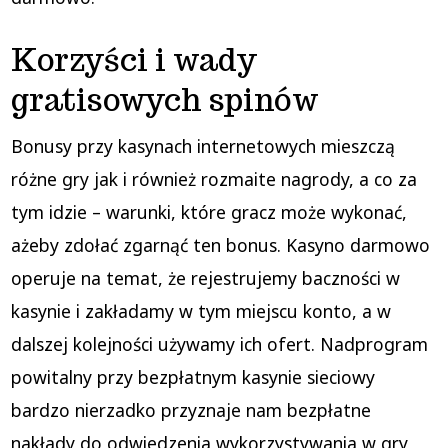
Korzyści i wady
gratisowych spinów
Bonusy przy kasynach internetowych mieszczą
różne gry jak i również rozmaite nagrody, a co za
tym idzie – warunki, które gracz może wykonać,
ażeby zdołać zgarnąć ten bonus. Kasyno darmowo
operuje na temat, że rejestrujemy baczności w
kasynie i zakładamy w tym miejscu konto, a w
dalszej kolejności używamy ich ofert. Nadprogram
powitalny przy bezpłatnym kasynie sieciowy
bardzo nierzadko przyznaje nam bezpłatne
nakłady do odwiedzenia wykorzystywania w gry