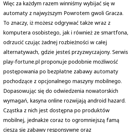
Więc za każdym razem winniśmy wybijać się w
automaty z najwyższym Powrotem gwoli Gracza.
To znaczy, iż możesz odgrywać także wraz z
komputera osobistego, jak i również ze smartfona,
odrzucić czując żadnej rozbieżności w całej
alternatywach, gdzie jesteś przyzwyczajony. Serwis
play-fortune.pl proponuje podobnie możliwość
postępowania po bezpłatne zabawy automaty
pochodzące z opcjonalnego maszyny mobilnego.
Dopasowując się do odwiedzenia nowatorskich
wymagań, kasyna online rozwijają android hazard.
Cząstka z nich jest dostępna po produktów
mobilnej, jednakże coraz to ogromniejszą famą
cieszą się zabawy responsywne oraz