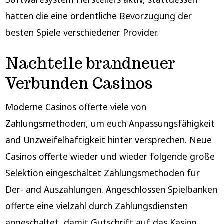
hatten die eine ordentliche Bevorzugung der
besten Spiele verschiedener Provider.
Nachteile brandneuer
Verbunden Casinos
Moderne Casinos offerte viele von
Zahlungsmethoden, um euch Anpassungsfähigkeit
and Unzweifelhaftigkeit hinter versprechen. Neue
Casinos offerte wieder und wieder folgende große
Selektion eingeschaltet Zahlungsmethoden für
Der- and Auszahlungen. Angeschlossen Spielbanken
offerte eine vielzahl durch Zahlungsdiensten
angeschaltet, damit Gutschrift auf das Kasino