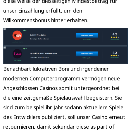
diese weise der diesseitigen Mindestbetrag für
unser Einzahlung erfüllt, um den
Willkommensbonus hinter erhalten.
Benachbart lukrativen Boni und irgendeiner
modernen Computerprogramm vermögen neue
Angeschlossen Casinos somit untergeordnet bei
die eine zeitgemäße Spielauswahl begeistern. Sie
sind zum beispiel ihr Jahr sodann aktuellere Spiele
des Entwicklers publiziert, soll unser Casino erneut
retournieren, damit sekundär diese as part of