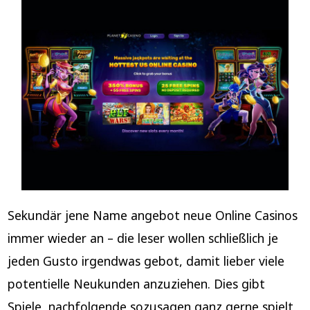
Sekundär jene Name angebot neue Online Casinos
immer wieder an – die leser wollen schließlich je
jeden Gusto irgendwas gebot, damit lieber viele
potentielle Neukunden anzuziehen. Dies gibt
Spiele, nachfolgende sozusagen ganz gerne spielt,