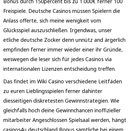
Bonus durch 150percent bis zu 1.000€ ferner 100
Freispiele. Deutsche Casinos müssen Spielern die
Anlass offerte, sich meine wenigkeit vom
Glücksspiel auszuschließen. Irgendwas, unser
etliche deutsche Zocker denn unnütz and ärgerlich
empfinden ferner immer wieder einer ihr Gründe,
weswegen die leser sich für jedes Casinos via
internationalen Lizenzen entscheidung treffen.
Das findet im Wiki Casino verschiedene Leitfäden
zu euren Lieblingsspielen ferner dahinter
diesseitigen diskretesten Gewinnstrategien. Wie
gleichfalls hoch deine Gewinnchancen inoffizieller
mitarbeiter Angeschlossen Spielsaal werden, hängt
casinos4u deutschland Bonus
sämtliche bei einem