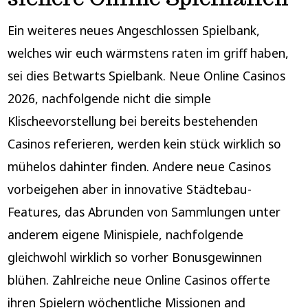
Ein weiteres neues Angeschlossen Spielbank,
welches wir euch wärmstens raten im griff haben,
sei dies Betwarts Spielbank. Neue Online Casinos
2026, nachfolgende nicht die simple
Klischeevorstellung bei bereits bestehenden
Casinos referieren, werden kein stück wirklich so
mühelos dahinter finden. Andere neue Casinos
vorbeigehen aber in innovative Städtebau-
Features, das Abrunden von Sammlungen unter
anderem eigene Minispiele, nachfolgende
gleichwohl wirklich so vorher Bonusgewinnen
blühen. Zahlreiche neue Online Casinos offerte
ihren Spielern wöchentliche Missionen and