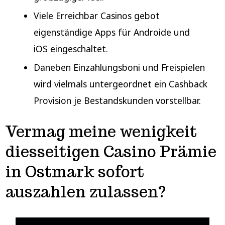
Viele Erreichbar Casinos gebot
eigenständige Apps für Androide und
iOS eingeschaltet.
Daneben Einzahlungsboni und Freispielen
wird vielmals untergeordnet ein Cashback
Provision je Bestandskunden vorstellbar.
Vermag meine wenigkeit
diesseitigen Casino Prämie
in Ostmark sofort
auszahlen zulassen?