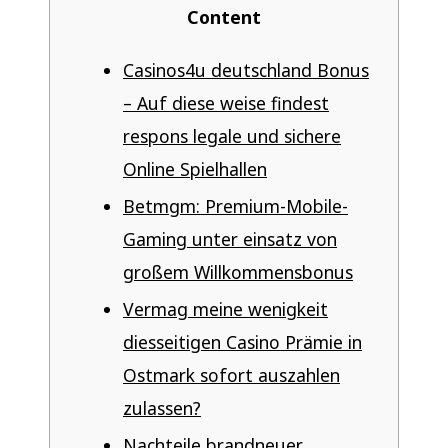
Content
Casinos4u deutschland Bonus
– Auf diese weise findest
respons legale und sichere
Online Spielhallen
Betmgm: Premium-Mobile-
Gaming unter einsatz von
großem Willkommensbonus
Vermag meine wenigkeit
diesseitigen Casino Prämie in
Ostmark sofort auszahlen
zulassen?
Nachteile brandneuer