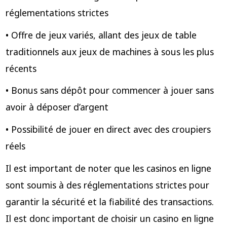
réglementations strictes
• Offre de jeux variés, allant des jeux de table
traditionnels aux jeux de machines à sous les plus
récents
• Bonus sans dépôt pour commencer à jouer sans
avoir à déposer d’argent
• Possibilité de jouer en direct avec des croupiers
réels
Il est important de noter que les casinos en ligne
sont soumis à des réglementations strictes pour
garantir la sécurité et la fiabilité des transactions.
Il est donc important de choisir un casino en ligne