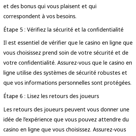
et des bonus qui vous plaisent et qui
correspondent à vos besoins.
Étape 5 : Vérifiez la sécurité et la confidentialité
Il est essentiel de vérifier que le casino en ligne que
vous choisissez prend soin de votre sécurité et de
votre confidentialité. Assurez-vous que le casino en
ligne utilise des systèmes de sécurité robustes et
que vos informations personnelles sont protégées.
Étape 6 : Lisez les retours des joueurs
Les retours des joueurs peuvent vous donner une
idée de l’expérience que vous pouvez attendre du
casino en ligne que vous choisissez. Assurez-vous