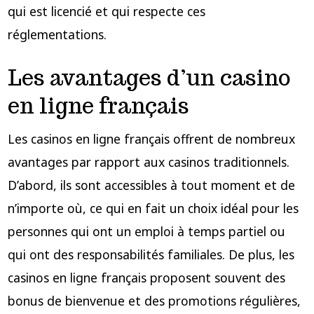
qui est licencié et qui respecte ces
réglementations.
Les avantages d’un casino
en ligne français
Les casinos en ligne français offrent de nombreux
avantages par rapport aux casinos traditionnels.
D’abord, ils sont accessibles à tout moment et de
n’importe où, ce qui en fait un choix idéal pour les
personnes qui ont un emploi à temps partiel ou
qui ont des responsabilités familiales. De plus, les
casinos en ligne français proposent souvent des
bonus de bienvenue et des promotions régulières,