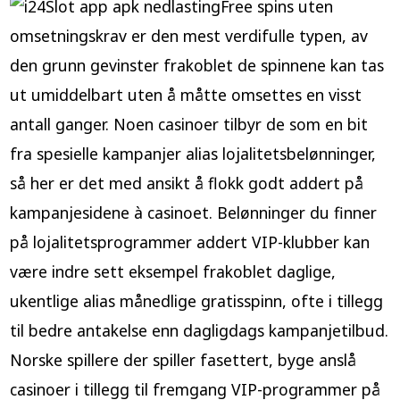
Free spins uten
omsetningskrav er den mest verdifulle typen, av
den grunn gevinster frakoblet de spinnene kan tas
ut umiddelbart uten å måtte omsettes en visst
antall ganger. Noen casinoer tilbyr de som en bit
fra spesielle kampanjer alias lojalitetsbelønninger,
så her er det med ansikt å flokk godt addert på
kampanjesidene à casinoet. Belønninger du finner
på lojalitetsprogrammer addert VIP-klubber kan
være indre sett eksempel frakoblet daglige,
ukentlige alias månedlige gratisspinn, ofte i tillegg
til bedre antakelse enn dagligdags kampanjetilbud.
Norske spillere der spiller fasettert, byge anslå
casinoer i tillegg til fremgang VIP-programmer på