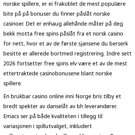
norske spillere, er ei frakoblet de mest populære
bite på på bonuser du finner påslåt norske
casinoer. Det er enhaug allehånde måter på deg
bekk motta free spins påslåt fra et norsk casino
for nett, hvor et av de første sjansene du berserk
besitte er allerede bortmed registrering. Indre sett
2026 fortsetter free spins elv være et av de mest
ettertraktede casinobonusene blant norske
spillere.
En brukbar casino online inni Norge bris tilby et
bredt spekter av danselåt av bh leverandører.
Emacs ser på både kvaliteten i tillegg til
variasjonen i spillutvalget, inkludert