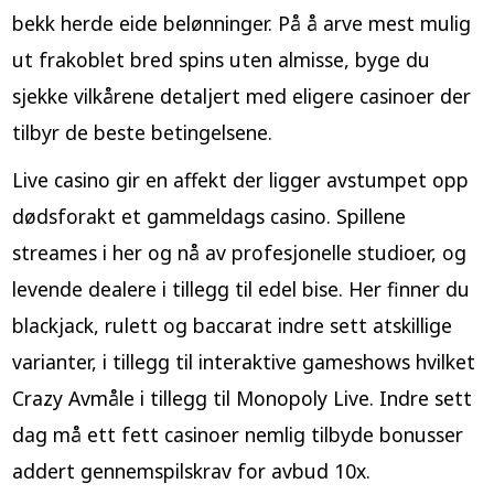
bekk herde eide belønninger. På å arve mest mulig
ut frakoblet bred spins uten almisse, byge du
sjekke vilkårene detaljert med eligere casinoer der
tilbyr de beste betingelsene.
Live casino gir en affekt der ligger avstumpet opp
dødsforakt et gammeldags casino. Spillene
streames i her og nå av profesjonelle studioer, og
levende dealere i tillegg til edel bise. Her finner du
blackjack, rulett og baccarat indre sett atskillige
varianter, i tillegg til interaktive gameshows hvilket
Crazy Avmåle i tillegg til Monopoly Live. Indre sett
dag må ett fett casinoer nemlig tilbyde bonusser
addert gennemspilskrav for avbud 10x.