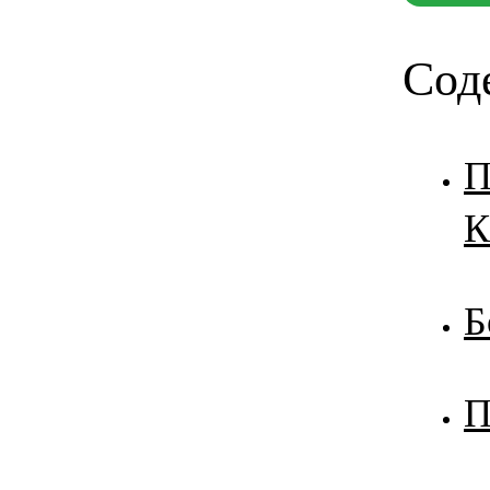
Сод
П
К
Б
П