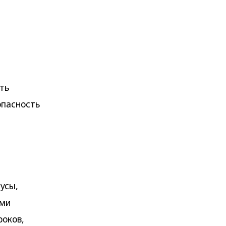
ть
опасность
усы,
ыми
роков,