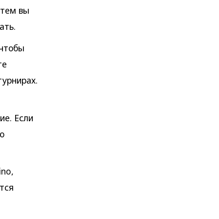
атем вы
ать.
 чтобы
те
турнирах.
ие. Если
о
ino,
ется