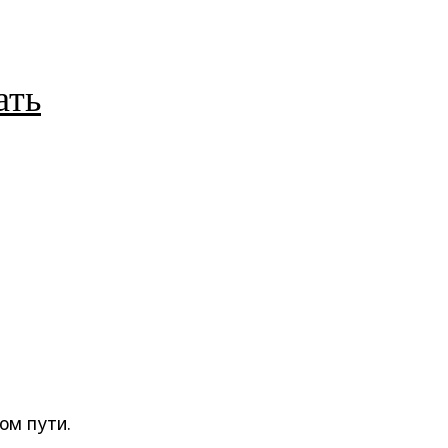
ать
вом пути.