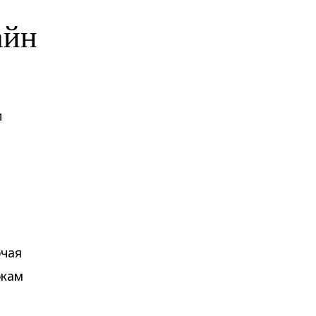
айн
и
ючая
окам