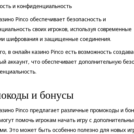
ость и конфиденциальность
азино Pinco обеспечивает безопасность и
циальность своих игроков, используя современные
ии шифрования и защищенные соединения.
го, в онлайн казино Pinco есть возможность создава
ый аккаунт, что обеспечивает дополнительную без
енциальность.
окоды и бонусы
азино Pinco предлагает различные промокоды и бон
могут помочь игрокам начать игру с дополнительн
ми. Это может быть особенно полезно для новых иг