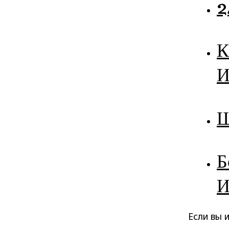
2
К
И
Ш
Б
И
Если вы 