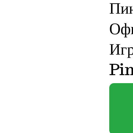
Пин
Оф
Игр
Pi