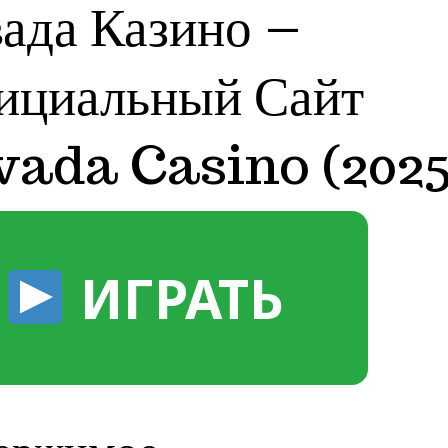
ада Казино –
ициальный Сайт
vada Casino (2025
ИГРАТЬ