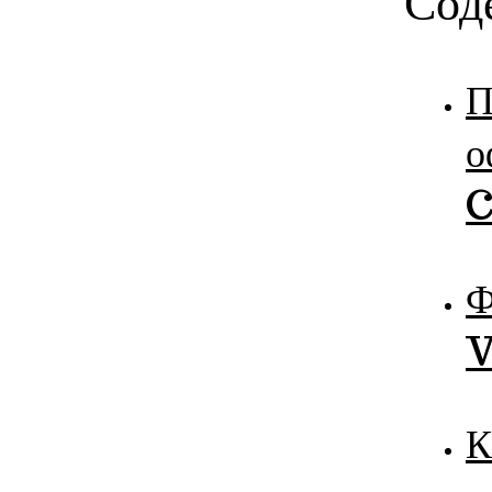
Сод
П
о
C
Ф
V
К