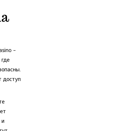
da
sino –
 где
зопасны.
т доступ
те
ает
 и
гут