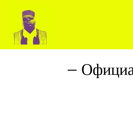
– Официа