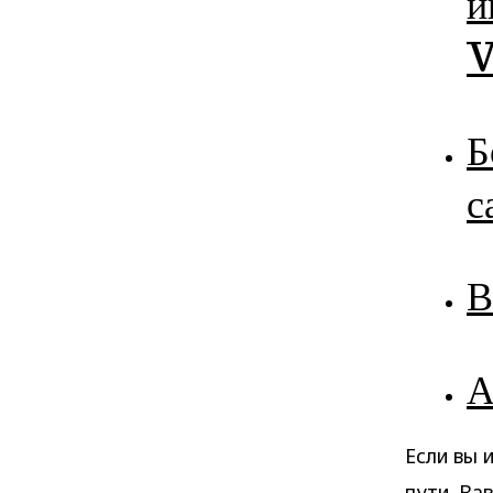
и
V
Б
с
В
А
Если вы 
пути. Ва