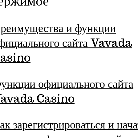
ержимое
реимущества и функции
фициального сайта Vavada
asino
ункции официального сайта
avada Casino
ак зарегистрироваться и нача