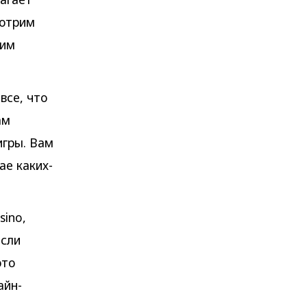
мотрим
шим
все, что
ам
игры. Вам
ае каких-
sino,
если
это
айн-