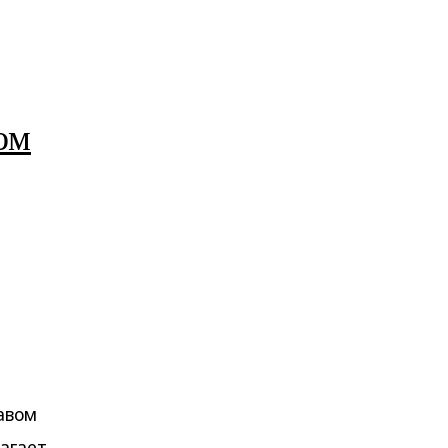
ом
равом
лагает