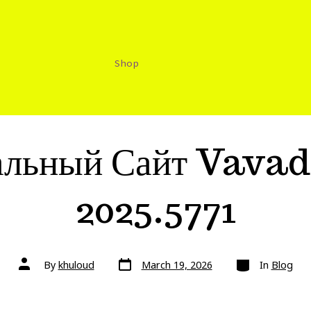
Shop
льный Сайт Vavad
2025.5771
By
khuloud
March 19, 2026
In
Blog