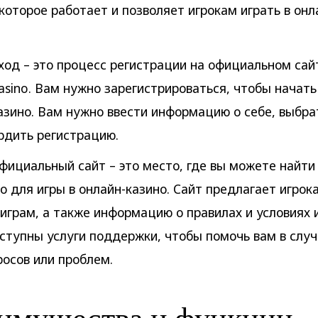
 которое работает и позволяет игрокам играть в онл
ход – это процесс регистрации на официальном сай
asino. Вам нужно зарегистрироваться, чтобы начать
азино. Вам нужно ввести информацию о себе, выбра
рдить регистрацию.
фициальный сайт – это место, где вы можете найти 
о для игры в онлайн-казино. Сайт предлагает игрок
 играм, а также информацию о правилах и условиях 
ступны услуги поддержки, чтобы помочь вам в случ
росов или проблем.
имущества и функции