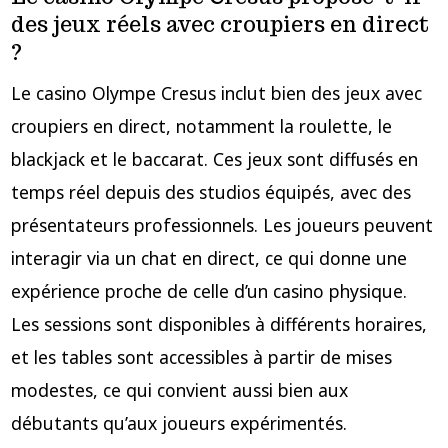
des jeux réels avec croupiers en direct
?
Le casino Olympe Cresus inclut bien des jeux avec
croupiers en direct, notamment la roulette, le
blackjack et le baccarat. Ces jeux sont diffusés en
temps réel depuis des studios équipés, avec des
présentateurs professionnels. Les joueurs peuvent
interagir via un chat en direct, ce qui donne une
expérience proche de celle d’un casino physique.
Les sessions sont disponibles à différents horaires,
et les tables sont accessibles à partir de mises
modestes, ce qui convient aussi bien aux
débutants qu’aux joueurs expérimentés.