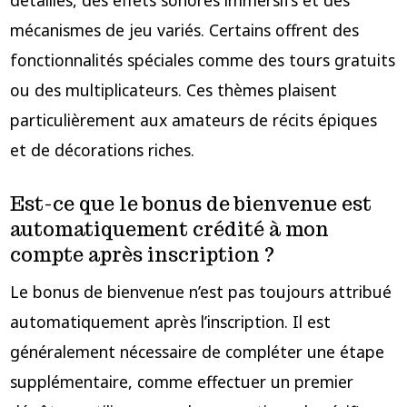
mécanismes de jeu variés. Certains offrent des
fonctionnalités spéciales comme des tours gratuits
ou des multiplicateurs. Ces thèmes plaisent
particulièrement aux amateurs de récits épiques
et de décorations riches.
Est-ce que le bonus de bienvenue est
automatiquement crédité à mon
compte après inscription ?
Le bonus de bienvenue n’est pas toujours attribué
automatiquement après l’inscription. Il est
généralement nécessaire de compléter une étape
supplémentaire, comme effectuer un premier