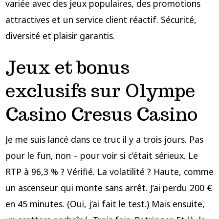
variée avec des jeux populaires, des promotions
attractives et un service client réactif. Sécurité,
diversité et plaisir garantis.
Jeux et bonus
exclusifs sur Olympe
Casino Cresus Casino
Je me suis lancé dans ce truc il y a trois jours. Pas
pour le fun, non – pour voir si c’était sérieux. Le
RTP à 96,3 % ? Vérifié. La volatilité ? Haute, comme
un ascenseur qui monte sans arrêt. J’ai perdu 200 €
en 45 minutes. (Oui, j’ai fait le test.) Mais ensuite,