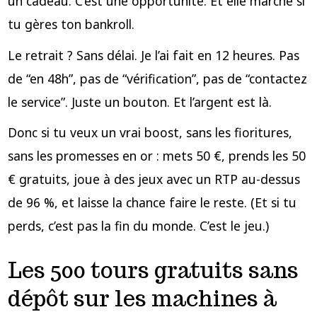
un cadeau. C’est une opportunité. Et elle marche si
tu gères ton bankroll.
Le retrait ? Sans délai. Je l’ai fait en 12 heures. Pas
de “en 48h”, pas de “vérification”, pas de “contactez
le service”. Juste un bouton. Et l’argent est là.
Donc si tu veux un vrai boost, sans les fioritures,
sans les promesses en or : mets 50 €, prends les 50
€ gratuits, joue à des jeux avec un RTP au-dessus
de 96 %, et laisse la chance faire le reste. (Et si tu
perds, c’est pas la fin du monde. C’est le jeu.)
Les 500 tours gratuits sans
dépôt sur les machines à