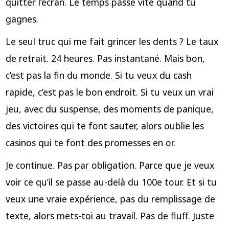
quitter l’écran. Le temps passe vite quand tu
gagnes.
Le seul truc qui me fait grincer les dents ? Le taux
de retrait. 24 heures. Pas instantané. Mais bon,
c’est pas la fin du monde. Si tu veux du cash
rapide, c’est pas le bon endroit. Si tu veux un vrai
jeu, avec du suspense, des moments de panique,
des victoires qui te font sauter, alors oublie les
casinos qui te font des promesses en or.
Je continue. Pas par obligation. Parce que je veux
voir ce qu’il se passe au-delà du 100e tour. Et si tu
veux une vraie expérience, pas du remplissage de
texte, alors mets-toi au travail. Pas de fluff. Juste