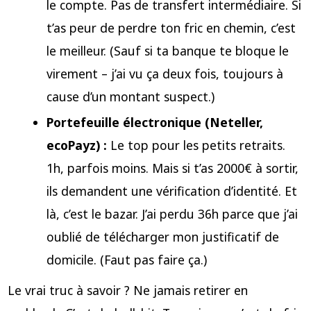
le compte. Pas de transfert intermédiaire. Si
t’as peur de perdre ton fric en chemin, c’est
le meilleur. (Sauf si ta banque te bloque le
virement – j’ai vu ça deux fois, toujours à
cause d’un montant suspect.)
Portefeuille électronique (Neteller,
ecoPayz) :
Le top pour les petits retraits.
1h, parfois moins. Mais si t’as 2000€ à sortir,
ils demandent une vérification d’identité. Et
là, c’est le bazar. J’ai perdu 36h parce que j’ai
oublié de télécharger mon justificatif de
domicile. (Faut pas faire ça.)
Le vrai truc à savoir ? Ne jamais retirer en