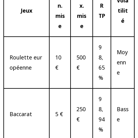
Vola
n.
x.
R
Jeux
tilit
mis
mis
TP
é
e
e
9
Moy
Roulette eur
10
500
8,
enn
opéenne
€
€
65
e
%
9
250
8,
Bass
Baccarat
5 €
€
94
e
%