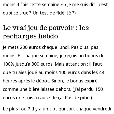
moins 3 fois cette semaine ». (Je me suis dit : c’est
quoi ce truc ? Un test de fidélité ?)
Le vrai jeu de pouvoir : les
recharges hebdo
Je mets 200 euros chaque lundi. Pas plus, pas
moins. Et chaque semaine, je reçois un bonus de
100% jusqu’à 300 euros. Mais attention : il faut
que tu aies joué au moins 100 euros dans les 48
heures après le dépôt. Sinon, le bonus expiré
comme une bière laissée dehors. (J’ai perdu 150
euros une fois à cause de ça. Pas de pitié.)
Le plus fou ? Il y a un slot qui sort chaque vendredi