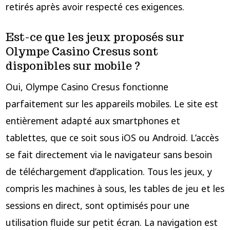
retirés après avoir respecté ces exigences.
Est-ce que les jeux proposés sur
Olympe Casino Cresus sont
disponibles sur mobile ?
Oui, Olympe Casino Cresus fonctionne
parfaitement sur les appareils mobiles. Le site est
entièrement adapté aux smartphones et
tablettes, que ce soit sous iOS ou Android. L’accès
se fait directement via le navigateur sans besoin
de téléchargement d’application. Tous les jeux, y
compris les machines à sous, les tables de jeu et les
sessions en direct, sont optimisés pour une
utilisation fluide sur petit écran. La navigation est