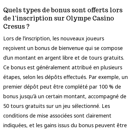
Quels types de bonus sont offerts lors
de l’inscription sur Olympe Casino
Cresus ?
Lors de l’inscription, les nouveaux joueurs
reçoivent un bonus de bienvenue qui se compose
d’un montant en argent libre et de tours gratuits.
Ce bonus est généralement attribué en plusieurs
étapes, selon les dépôts effectués. Par exemple, un
premier dépôt peut être complété par 100 % de
bonus jusqu’à un certain montant, accompagné de
50 tours gratuits sur un jeu sélectionné. Les
conditions de mise associées sont clairement
indiquées, et les gains issus du bonus peuvent être