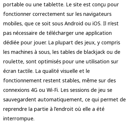
portable ou une tablette. Le site est conçu pour
fonctionner correctement sur les navigateurs
mobiles, que ce soit sous Android ou iOS. Il n’est
pas nécessaire de télécharger une application
dédiée pour jouer. La plupart des jeux, y compris
les machines à sous, les tables de blackjack ou de
roulette, sont optimisés pour une utilisation sur
écran tactile. La qualité visuelle et le
fonctionnement restent stables, même sur des
connexions 4G ou Wi-Fi. Les sessions de jeu se
sauvegardent automatiquement, ce qui permet de
reprendre la partie à l’endroit où elle a été
interrompue.