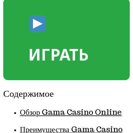
ИГРАТЬ
Содержимое
Обзор Gama Casino Online
Преимущества Gama Casino