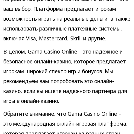
ваш выбор. Платформа предлагает игрокам
возможность играть на реальные деньги, а также
использовать различные платежные системы,
включая Visa, Mastercard, Skrill и другие.
В целом, Gama Casino Online – это надежное и
безопасное онлайн-казино, которое предлагает
игрокам широкий спектр игр и бонусов. Мы
рекомендуем вам попробовать это онлайн-
казино, если вы ищете надежного партнера для
игры в онлайн-казино.
Обратите внимание, что Gama Casino Online –
это международная онлайн-игровая платформа,
которая предлагает игрокам из разных стран.