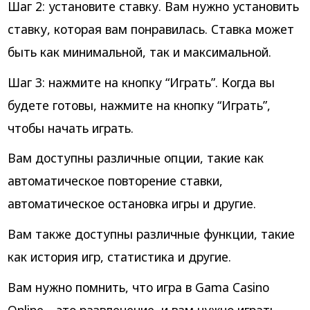
Шаг 2: установите ставку. Вам нужно установить
ставку, которая вам понравилась. Ставка может
быть как минимальной, так и максимальной.
Шаг 3: нажмите на кнопку “Играть”. Когда вы
будете готовы, нажмите на кнопку “Играть”,
чтобы начать играть.
Вам доступны различные опции, такие как
автоматическое повторение ставки,
автоматическое остановка игры и другие.
Вам также доступны различные функции, такие
как история игр, статистика и другие.
Вам нужно помнить, что игра в Gama Casino
Online – это развлечение, и вам нужно играть