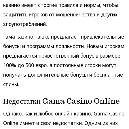
казино имеет строгие правила и нормы, чтобы
защитить игроков от мошенничества и других
злоупотреблений.
Гама казино также предлагает привлекательные
бонусы и программы лояльности. Новым игрокам
предлагается приветственный бонус в размере
100% до 500 евро, а постоянные игроки могут
получать дополнительные бонусы и бесплатные
спины.
Недостатки Gama Casino Online
Однако, как и любое онлайн-казино, Gama Casino
Online имеет и свои недостатки. Одним из них