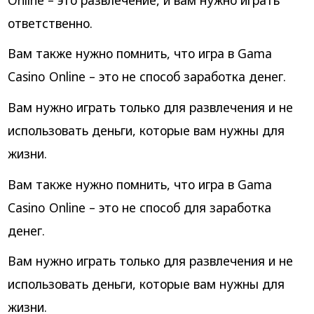
ответственно.
Вам также нужно помнить, что игра в Gama
Casino Online – это не способ заработка денег.
Вам нужно играть только для развлечения и не
использовать деньги, которые вам нужны для
жизни.
Вам также нужно помнить, что игра в Gama
Casino Online – это не способ для заработка
денег.
Вам нужно играть только для развлечения и не
использовать деньги, которые вам нужны для
жизни.