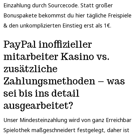
Einzahlung durch Sourcecode. Statt großer
Bonuspakete bekommst du hier tägliche Freispiele
& den unkomplizierten Einstieg erst als 1€.
PayPal inoffizieller
mitarbeiter Kasino vs.
zusätzliche
Zahlungsmethoden – was
sei bis ins detail
ausgearbeitet?
Unser Mindesteinzahlung wird von ganz Erreichbar
Spielothek maßgeschneidert festgelegt, daher ist