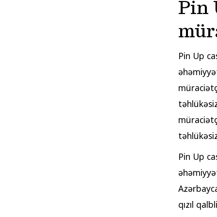
Pin 
müra
Pin Up ca
əhəmiyyət
müraciətçi
təhlükəsi
müraciətçi
təhlükəsi
Pin Up ca
əhəmiyyət 
Azərbayca
qızıl qalb