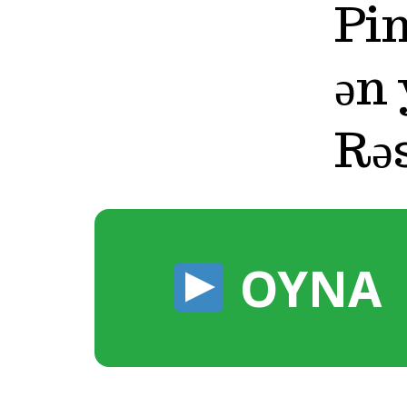
Pi
ən 
Rə
OYNA