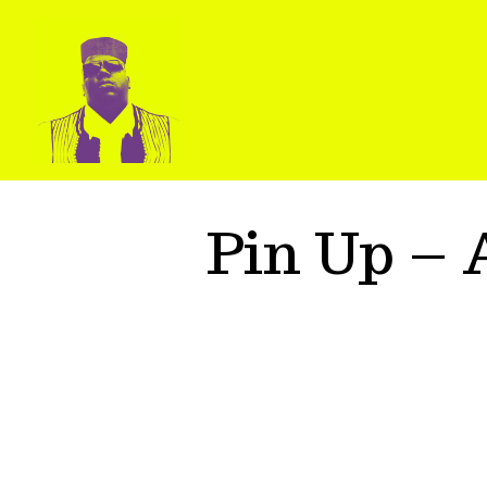
Pin Up – 