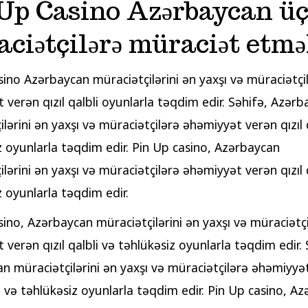
Up Casino Azərbaycan ü
ciətçilərə müraciət etm
sino Azərbaycan müraciətçilərini ən yaxşı və müraciətçi
 verən qızıl qalbli oyunlarla təqdim edir. Səhifə, Azər
lərini ən yaxşı və müraciətçilərə əhəmiyyət verən qızıl 
z oyunlarla təqdim edir. Pin Up casino, Azərbaycan
lərini ən yaxşı və müraciətçilərə əhəmiyyət verən qızıl 
z oyunlarla təqdim edir.
sino, Azərbaycan müraciətçilərini ən yaxşı və müraciətç
verən qızıl qalbli və təhlükəsiz oyunlarla təqdim edir. 
n müraciətçilərini ən yaxşı və müraciətçilərə əhəmiyyə
li və təhlükəsiz oyunlarla təqdim edir. Pin Up casino, A