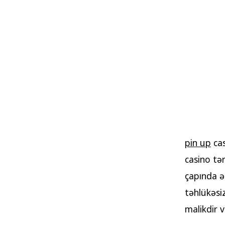
pin up
cas
casino tə
çapında ə
təhlükəsiz
malikdir v