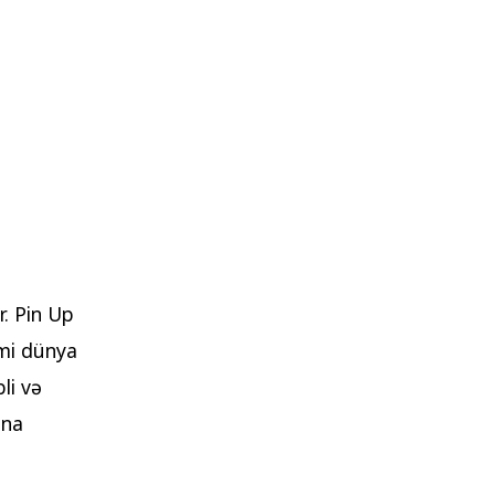
r. Pin Up
imi dünya
li və
ına