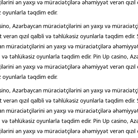
lərini ən yaxşı və müraciətçilərə əhəmiyyət verən qızıl 
z oyunlarla təqdim edir.
sino, Azərbaycan müraciətçilərini ən yaxşı və müraciətç
verən qızıl qalbli və təhlükəsiz oyunlarla təqdim edir. 
n müraciətçilərini ən yaxşı və müraciətçilərə əhəmiyyə
li və təhlükəsiz oyunlarla təqdim edir. Pin Up casino, A
lərini ən yaxşı və müraciətçilərə əhəmiyyət verən qızıl 
z oyunlarla təqdim edir.
sino, Azərbaycan müraciətçilərini ən yaxşı və müraciətç
verən qızıl qalbli və təhlükəsiz oyunlarla təqdim edir. 
n müraciətçilərini ən yaxşı və müraciətçilərə əhəmiyyə
li və təhlükəsiz oyunlarla təqdim edir. Pin Up casino, A
lərini ən yaxşı və müraciətçilərə əhəmiyyət verən qızıl 