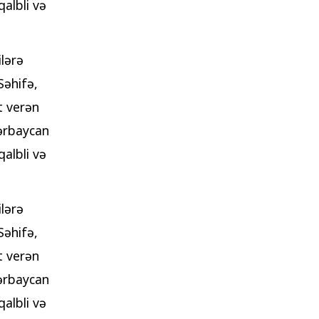
qalbli və
ilərə
Səhifə,
t verən
zərbaycan
qalbli və
ilərə
Səhifə,
t verən
zərbaycan
qalbli və