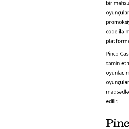
bir məhsul
oyunçular
promoksiy
code ilə 
platforma
Pinco Cas
təmin etm
oyunlar, 
oyunçular
məqsədlər
edilir.
Pinc