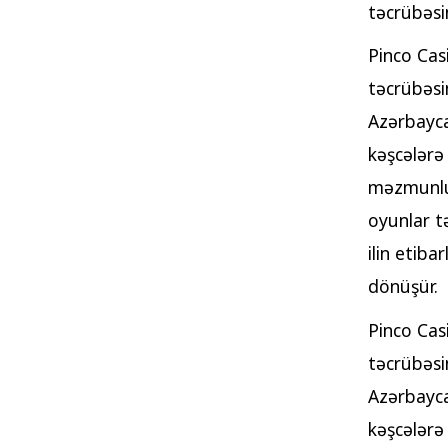
təcrübəsi
Pinco Casi
təcrübəsi
Azərbayc
kəşcələrə
məzmunluy
oyunlar t
ilin etiba
dönüşür.
Pinco Casi
təcrübəsi
Azərbayc
kəşcələrə