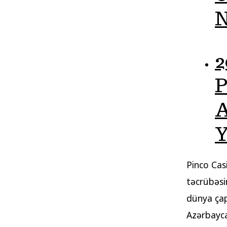
N
2
P
A
Y
Pinco Casi
təcrübəsi
dünya çap
Azərbayca