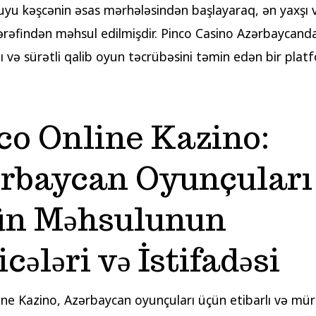
u kəşcənin əsas mərhələsindən başlayaraq, ən yaxşı və
ərəfindən məhsul edilmişdir. Pinco Casino Azərbaycanda
rlı və sürətli qalib oyun təcrübəsini təmin edən bir pla
co Online Kazino:
rbaycan Oyunçuları
ün Məhsulunun
cələri və İstifadəsi
ine Kazino, Azərbaycan oyunçuları üçün etibarlı və mür