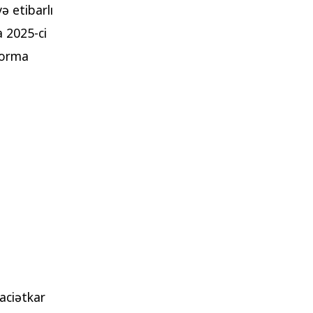
 etibarlı
 2025-ci
tforma
aciətkar