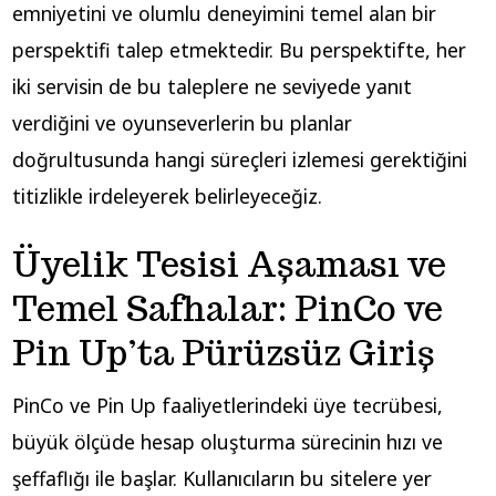
emniyetini ve olumlu deneyimini temel alan bir
perspektifi talep etmektedir. Bu perspektifte, her
iki servisin de bu taleplere ne seviyede yanıt
verdiğini ve oyunseverlerin bu planlar
doğrultusunda hangi süreçleri izlemesi gerektiğini
titizlikle irdeleyerek belirleyeceğiz.
Üyelik Tesisi Aşaması ve
Temel Safhalar: PinCo ve
Pin Up’ta Pürüzsüz Giriş
PinCo ve Pin Up faaliyetlerindeki üye tecrübesi,
büyük ölçüde hesap oluşturma sürecinin hızı ve
şeffaflığı ile başlar. Kullanıcıların bu sitelere yer