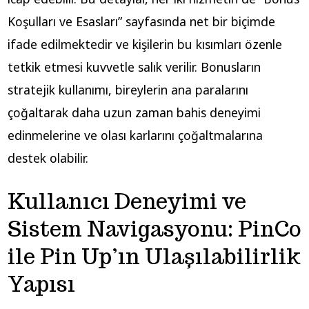
Koşulları ve Esasları” sayfasında net bir biçimde
ifade edilmektedir ve kişilerin bu kısımları özenle
tetkik etmesi kuvvetle salık verilir. Bonusların
stratejik kullanımı, bireylerin ana paralarını
çoğaltarak daha uzun zaman bahis deneyimi
edinmelerine ve olası karlarını çoğaltmalarına
destek olabilir.
Kullanıcı Deneyimi ve
Sistem Navigasyonu: PinCo
ile Pin Up’ın Ulaşılabilirlik
Yapısı