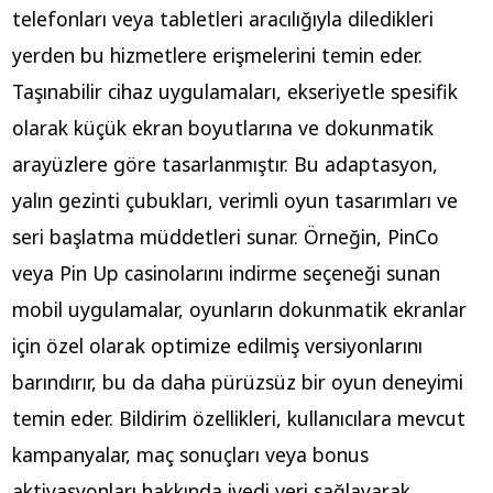
telefonları veya tabletleri aracılığıyla diledikleri
yerden bu hizmetlere erişmelerini temin eder.
Taşınabilir cihaz uygulamaları, ekseriyetle spesifik
olarak küçük ekran boyutlarına ve dokunmatik
arayüzlere göre tasarlanmıştır. Bu adaptasyon,
yalın gezinti çubukları, verimli oyun tasarımları ve
seri başlatma müddetleri sunar. Örneğin, PinCo
veya Pin Up casinolarını indirme seçeneği sunan
mobil uygulamalar, oyunların dokunmatik ekranlar
için özel olarak optimize edilmiş versiyonlarını
barındırır, bu da daha pürüzsüz bir oyun deneyimi
temin eder. Bildirim özellikleri, kullanıcılara mevcut
kampanyalar, maç sonuçları veya bonus
aktivasyonları hakkında ivedi veri sağlayarak