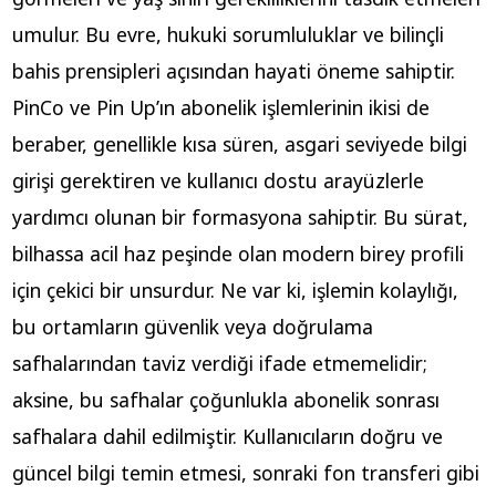
umulur. Bu evre, hukuki sorumluluklar ve bilinçli
bahis prensipleri açısından hayati öneme sahiptir.
PinCo ve Pin Up’ın abonelik işlemlerinin ikisi de
beraber, genellikle kısa süren, asgari seviyede bilgi
girişi gerektiren ve kullanıcı dostu arayüzlerle
yardımcı olunan bir formasyona sahiptir. Bu sürat,
bilhassa acil haz peşinde olan modern birey profili
için çekici bir unsurdur. Ne var ki, işlemin kolaylığı,
bu ortamların güvenlik veya doğrulama
safhalarından taviz verdiği ifade etmemelidir;
aksine, bu safhalar çoğunlukla abonelik sonrası
safhalara dahil edilmiştir. Kullanıcıların doğru ve
güncel bilgi temin etmesi, sonraki fon transferi gibi