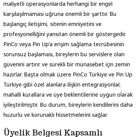
maliyetli operasyonlarda herhangi bir engel
karşılaşılmaması uğruna önemli bir şarttır. Bu
başlangıç iletişimi, sitenin emniyetini ve
profesyonelliğini yansıtan önemli bir göstergedir.
PinCo veya Pin Up’a erişim sağlama tecrübesinin
sorunsuz başlaması, bireylerin bu servislere olan
güvenini artırır ve sürekli bir münasebet için zemin
hazırlar. Başta olmak üzere PinCo Türkiye ve Pin Up
Türkiye gibi özel alanlara ilişkin entegrasyonlar,
mahalli kurallara ve üye beklentilerine uygun olarak
iyileştirilmiştir. Bu durum, bireylerin kendilerini daha
huzurlu ve korunaklı hissetmelerini sağlar.
Üyelik Belgesi Kapsamlı