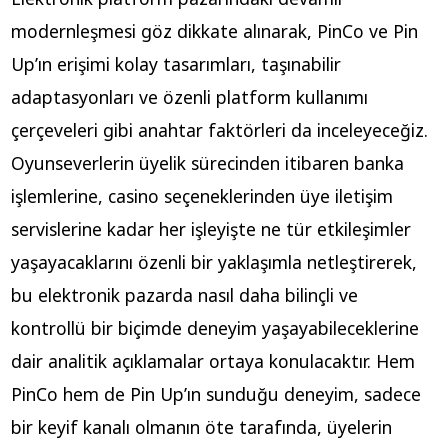
modernleşmesi göz dikkate alınarak, PinCo ve Pin
Up’ın erişimi kolay tasarımları, taşınabilir
adaptasyonları ve özenli platform kullanımı
çerçeveleri gibi anahtar faktörleri da inceleyeceğiz.
Oyunseverlerin üyelik sürecinden itibaren banka
işlemlerine, casino seçeneklerinden üye iletişim
servislerine kadar her işleyişte ne tür etkileşimler
yaşayacaklarını özenli bir yaklaşımla netleştirerek,
bu elektronik pazarda nasıl daha bilinçli ve
kontrollü bir biçimde deneyim yaşayabileceklerine
dair analitik açıklamalar ortaya konulacaktır. Hem
PinCo hem de Pin Up’ın sunduğu deneyim, sadece
bir keyif kanalı olmanın öte tarafında, üyelerin