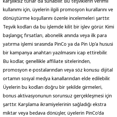
karşılıksız turlar da sunabilir. Bu teşviklerin verimli
kullanımı için, üyelerin ilgili promosyon kurallarını ve
dönüştürme koşullarını özenle incelemeleri şarttır.
Teşvik kodları da bu işlemde kilit bir işlev görür. Kimi
başlangıç fırsatları, abonelik anında veya ilk para
yatırma işlemi sırasında PinCo ya da Pin Up’a hususi
bir kampanya anahtarı yazılmasını icap ettirebilir.
Bu kodlar, genellikle affiliate sitelerinden,
promosyon e-postalarından veya söz konusu dijital
ortamın sosyal medya kanallarından elde edilebilir.
Üyelerin bu kodları doğru bir şekilde girmeleri,
bonus aktivasyonunun sorunsuz gerçekleşmesi için
şarttır. Karşılama ikramiyelerinin sağladığı ekstra
miktar veya bedava dönüşler, üyelerin PinCo’da