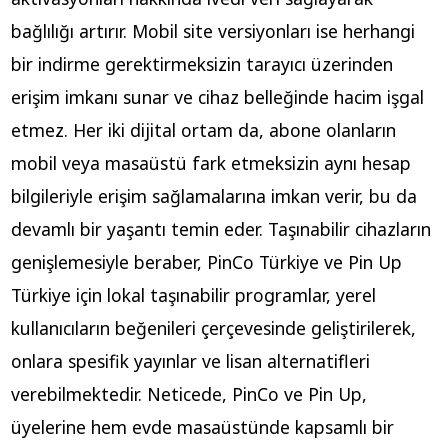
bağlılığı artırır. Mobil site versiyonları ise herhangi
bir indirme gerektirmeksizin tarayıcı üzerinden
erişim imkanı sunar ve cihaz belleğinde hacim işgal
etmez. Her iki dijital ortam da, abone olanların
mobil veya masaüstü fark etmeksizin aynı hesap
bilgileriyle erişim sağlamalarına imkan verir, bu da
devamlı bir yaşantı temin eder. Taşınabilir cihazların
genişlemesiyle beraber, PinCo Türkiye ve Pin Up
Türkiye için lokal taşınabilir programlar, yerel
kullanıcıların beğenileri çerçevesinde geliştirilerek,
onlara spesifik yayınlar ve lisan alternatifleri
verebilmektedir. Neticede, PinCo ve Pin Up,
üyelerine hem evde masaüstünde kapsamlı bir