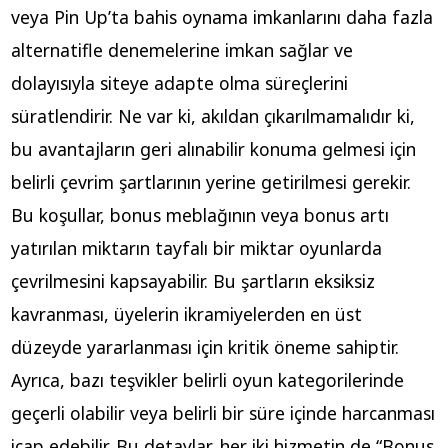
veya Pin Up’ta bahis oynama imkanlarını daha fazla
alternatifle denemelerine imkan sağlar ve
dolayısıyla siteye adapte olma süreçlerini
süratlendirir. Ne var ki, akıldan çıkarılmamalıdır ki,
bu avantajların geri alınabilir konuma gelmesi için
belirli çevrim şartlarının yerine getirilmesi gerekir.
Bu koşullar, bonus meblağının veya bonus artı
yatırılan miktarın tayfalı bir miktar oyunlarda
çevrilmesini kapsayabilir. Bu şartların eksiksiz
kavranması, üyelerin ikramiyelerden en üst
düzeyde yararlanması için kritik öneme sahiptir.
Ayrıca, bazı teşvikler belirli oyun kategorilerinde
geçerli olabilir veya belirli bir süre içinde harcanması
icap edebilir. Bu detaylar, her iki hizmetin de “Bonus