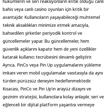
hükümlerin ve seri reaksiyonların kritik olduğu canlı
bahis veya canlı casino oyunları için kritik bir
avantajdır. Kullanıcıların yaşayabileceği muhtemel
teknik aksaklıkları minimize etmek amacıyla,
bahsedilen şirketler periyodik kontrol ve
güncellemeler yapar. Bu güncellemeler, hem
güvenlik açıklarını kapatır hem de yeni özellikler
katarak kullanıcı tecrübesini devamlı geliştirir.
Ayrıca, PinCo veya Pin Up uygulamalarını yükleme
imkanı veren mobil uygulamalar vasıtasıyla da aynı
türden pürüzsüz deneyim hedeflenmektedir.
Kısacası, PinCo ve Pin Up’ın arayüz dizaynı ve
gezinim stratejisi, kullanıcılara kolay anlaşılır, seri ve
eğlenceli bir dijital platform yaşantısı vermeye