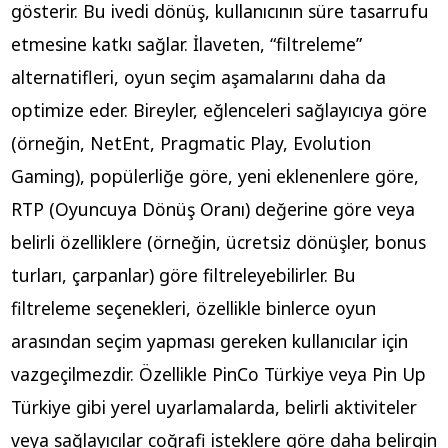
gösterir. Bu ivedi dönüş, kullanıcının süre tasarrufu
etmesine katkı sağlar. İlaveten, “filtreleme”
alternatifleri, oyun seçim aşamalarını daha da
optimize eder. Bireyler, eğlenceleri sağlayıcıya göre
(örneğin, NetEnt, Pragmatic Play, Evolution
Gaming), popülerliğe göre, yeni eklenenlere göre,
RTP (Oyuncuya Dönüş Oranı) değerine göre veya
belirli özelliklere (örneğin, ücretsiz dönüşler, bonus
turları, çarpanlar) göre filtreleyebilirler. Bu
filtreleme seçenekleri, özellikle binlerce oyun
arasından seçim yapması gereken kullanıcılar için
vazgeçilmezdir. Özellikle PinCo Türkiye veya Pin Up
Türkiye gibi yerel uyarlamalarda, belirli aktiviteler
veya sağlayıcılar coğrafi isteklere göre daha belirgin