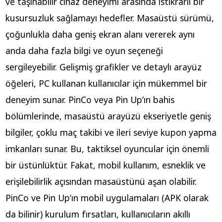
ve taşınabilir cihaz deneyimi arasında istikrarlı bir
kusursuzluk sağlamayı hedefler. Masaüstü sürümü,
çoğunlukla daha geniş ekran alanı vererek aynı
anda daha fazla bilgi ve oyun seçeneği
sergileyebilir. Gelişmiş grafikler ve detaylı arayüz
öğeleri, PC kullanan kullanıcılar için mükemmel bir
deneyim sunar. PinCo veya Pin Up’ın bahis
bölümlerinde, masaüstü arayüzü ekseriyetle geniş
bilgiler, çoklu maç takibi ve ileri seviye kupon yapma
imkanları sunar. Bu, taktiksel oyuncular için önemli
bir üstünlüktür. Fakat, mobil kullanım, esneklik ve
erişilebilirlik açısından masaüstünü aşan olabilir.
PinCo ve Pin Up’ın mobil uygulamaları (APK olarak
da bilinir) kurulum fırsatları, kullanıcıların akıllı