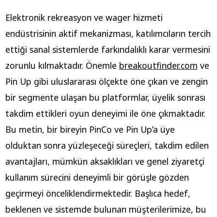
Elektronik rekreasyon ve wager hizmeti
endüstrisinin aktif mekanizması, katılımcıların tercih
ettiği sanal sistemlerde farkındalıklı karar vermesini
zorunlu kılmaktadır. Önemle
breakoutfinder.com
ve
Pin Up gibi uluslararası ölçekte öne çıkan ve zengin
bir segmente ulaşan bu platformlar, üyelik sonrası
takdim ettikleri oyun deneyimi ile öne çıkmaktadır.
Bu metin, bir bireyin PinCo ve Pin Up’a üye
olduktan sonra yüzleşeceği süreçleri, takdim edilen
avantajları, mümkün aksaklıkları ve genel ziyaretçi
kullanım sürecini deneyimli bir görüşle gözden
geçirmeyi önceliklendirmektedir. Başlıca hedef,
beklenen ve sistemde bulunan müşterilerimize, bu