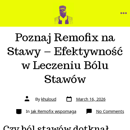
Poznaj Remofix na
Stawy – Efektywność
w Leczeniu Bólu
Stawów
By
khuloud
March 16, 2026
In
Jak Remofix wspomaga
No Comments
Czy ból stawów dotknął