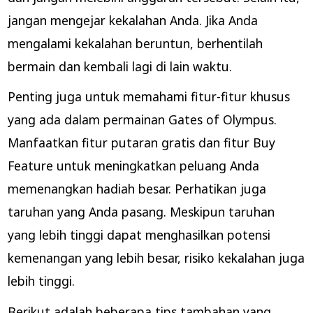
jangan mengejar kekalahan Anda. Jika Anda
mengalami kekalahan beruntun, berhentilah
bermain dan kembali lagi di lain waktu.
Penting juga untuk memahami fitur-fitur khusus
yang ada dalam permainan Gates of Olympus.
Manfaatkan fitur putaran gratis dan fitur Buy
Feature untuk meningkatkan peluang Anda
memenangkan hadiah besar. Perhatikan juga
taruhan yang Anda pasang. Meskipun taruhan
yang lebih tinggi dapat menghasilkan potensi
kemenangan yang lebih besar, risiko kekalahan juga
lebih tinggi.
Berikut adalah beberapa tips tambahan yang