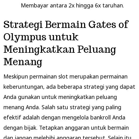
Membayar antara 2x hingga 6x taruhan.
Strategi Bermain Gates of
Olympus untuk
Meningkatkan Peluang
Menang
Meskipun permainan slot merupakan permainan
keberuntungan, ada beberapa strategi yang dapat
Anda gunakan untuk meningkatkan peluang
menang Anda. Salah satu strategi yang paling
efektif adalah dengan mengelola bankroll Anda
dengan bijak. Tetapkan anggaran untuk bermain
dan jangan melebihi anggaran tersebut. Selain itu,