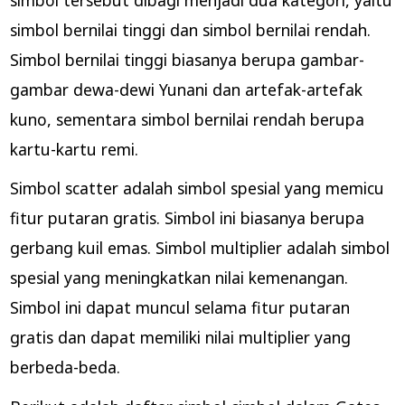
simbol bernilai tinggi dan simbol bernilai rendah.
Simbol bernilai tinggi biasanya berupa gambar-
gambar dewa-dewi Yunani dan artefak-artefak
kuno, sementara simbol bernilai rendah berupa
kartu-kartu remi.
Simbol scatter adalah simbol spesial yang memicu
fitur putaran gratis. Simbol ini biasanya berupa
gerbang kuil emas. Simbol multiplier adalah simbol
spesial yang meningkatkan nilai kemenangan.
Simbol ini dapat muncul selama fitur putaran
gratis dan dapat memiliki nilai multiplier yang
berbeda-beda.