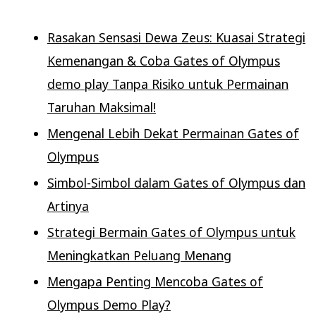
Rasakan Sensasi Dewa Zeus: Kuasai Strategi
Kemenangan & Coba Gates of Olympus
demo play Tanpa Risiko untuk Permainan
Taruhan Maksimal!
Mengenal Lebih Dekat Permainan Gates of
Olympus
Simbol-Simbol dalam Gates of Olympus dan
Artinya
Strategi Bermain Gates of Olympus untuk
Meningkatkan Peluang Menang
Mengapa Penting Mencoba Gates of
Olympus Demo Play?