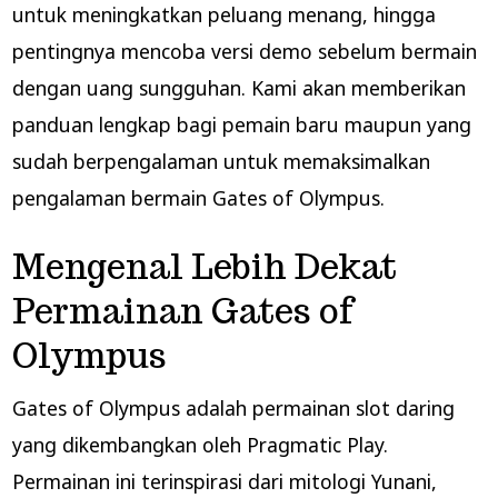
untuk meningkatkan peluang menang, hingga
pentingnya mencoba versi demo sebelum bermain
dengan uang sungguhan. Kami akan memberikan
panduan lengkap bagi pemain baru maupun yang
sudah berpengalaman untuk memaksimalkan
pengalaman bermain Gates of Olympus.
Mengenal Lebih Dekat
Permainan Gates of
Olympus
Gates of Olympus adalah permainan slot daring
yang dikembangkan oleh Pragmatic Play.
Permainan ini terinspirasi dari mitologi Yunani,