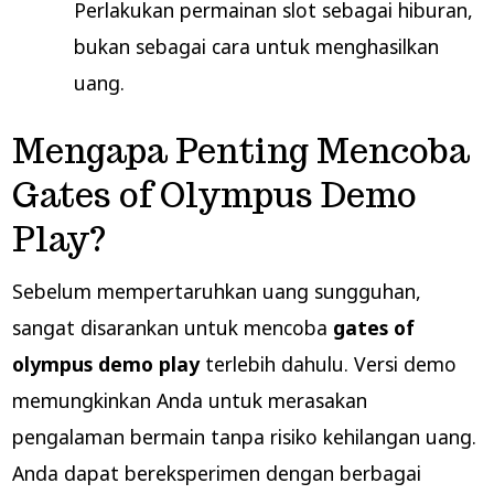
Perlakukan permainan slot sebagai hiburan,
bukan sebagai cara untuk menghasilkan
uang.
Mengapa Penting Mencoba
Gates of Olympus Demo
Play?
Sebelum mempertaruhkan uang sungguhan,
sangat disarankan untuk mencoba
gates of
olympus demo play
terlebih dahulu. Versi demo
memungkinkan Anda untuk merasakan
pengalaman bermain tanpa risiko kehilangan uang.
Anda dapat bereksperimen dengan berbagai