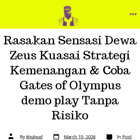
Rasakan Sensasi Dewa
Zeus Kuasai Strategi
Kemenangan & Coba
Gates of Olympus
demo play Tanpa
Risiko
By
khuloud
March 10, 2026
In
Post