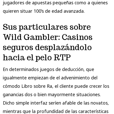
jugadores de apuestas pequeñas como a quienes
quieren situar 100’s de edad avanzada.
Sus particulares sobre
Wild Gambler: Casinos
seguros desplazándolo
hacia el pelo RTP
En determinados juegos de deducción, que
igualmente empiezan de el advenimiento del
cómodo Libro sobre Ra, el cliente puede crecer los
ganancias dos o bien mayormente situaciones.
Dicho simple interfaz serí­en afable de las novatos,
mientras que la profundidad de las características