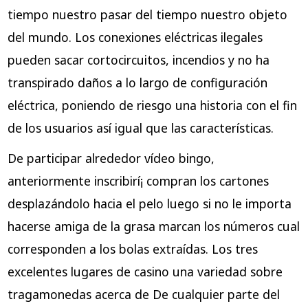
tiempo nuestro pasar del tiempo nuestro objeto
del mundo. Los conexiones eléctricas ilegales
pueden sacar cortocircuitos, incendios y no ha
transpirado daños a lo largo de configuración
eléctrica, poniendo de riesgo una historia con el fin
de los usuarios así­ igual que las características.
De participar alrededor vídeo bingo,
anteriormente inscribirí¡ compran los cartones
desplazándolo hacia el pelo luego si no le importa
hacerse amiga de la grasa marcan los números cual
corresponden a los bolas extraídas. Los tres
excelentes lugares de casino una variedad sobre
tragamonedas acerca de De cualquier parte del