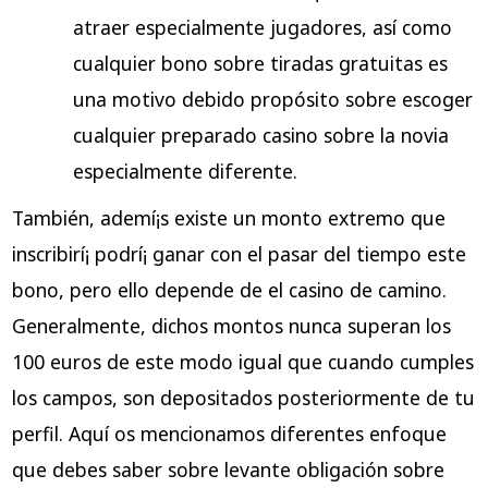
atraer especialmente jugadores, así­ como
cualquier bono sobre tiradas gratuitas es
una motivo debido propósito sobre escoger
cualquier preparado casino sobre la novia
especialmente diferente.
También, ademí¡s existe un monto extremo que
inscribirí¡ podrí¡ ganar con el pasar del tiempo este
bono, pero ello depende de el casino de camino.
Generalmente, dichos montos nunca superan los
100 euros de este modo­ igual que cuando cumples
los campos, son depositados posteriormente de tu
perfil. Aquí os mencionamos diferentes enfoque
que debes saber sobre levante obligación sobre