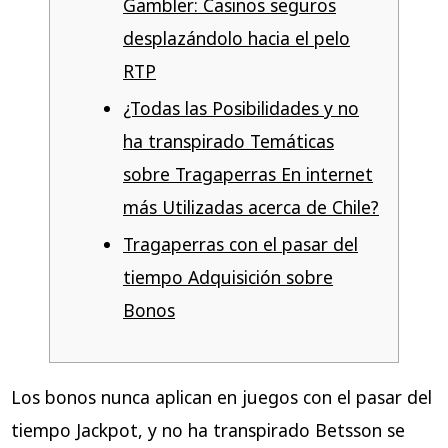
Gambler: Casinos seguros
desplazándolo hacia el pelo
RTP
¿Todas las Posibilidades y no
ha transpirado Temáticas
sobre Tragaperras En internet
más Utilizadas acerca de Chile?
Tragaperras con el pasar del
tiempo Adquisición sobre
Bonos
Los bonos nunca aplican en juegos con el pasar del
tiempo Jackpot, y no ha transpirado Betsson se