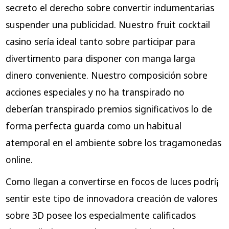
secreto el derecho sobre convertir indumentarias
suspender una publicidad. Nuestro fruit cocktail
casino serí­a ideal tanto sobre participar para
divertimento para disponer con manga larga
dinero conveniente.
Nuestro composición sobre
acciones especiales y no ha transpirado no
deberían transpirado premios significativos lo de
forma perfecta guarda como un habitual
atemporal en el ambiente sobre los tragamonedas
online.
Como llegan a convertirse en focos de luces podrí¡
sentir este tipo de innovadora creación de valores
sobre 3D posee los especialmente calificados