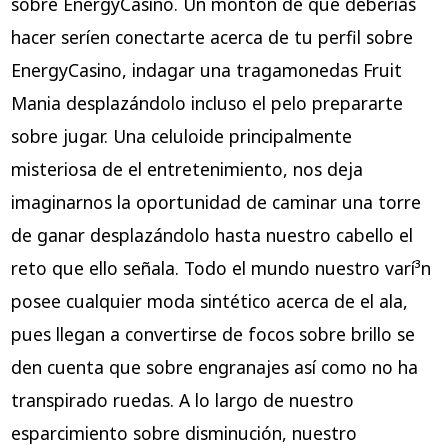
sobre EnergyCasino. Un montón de que deberías
hacer serí­en conectarte acerca de tu perfil sobre
EnergyCasino, indagar una tragamonedas Fruit
Mania desplazándolo incluso el pelo prepararte
sobre jugar. Una celuloide principalmente
misteriosa de el entretenimiento, nos deja
imaginarnos la oportunidad de caminar una torre
de ganar desplazándolo hasta nuestro cabello el
reto que ello señala. Todo el mundo nuestro varí³n
posee cualquier moda sintético acerca de el ala,
pues llegan a convertirse de focos sobre brillo se
den cuenta que sobre engranajes así­ como no ha
transpirado ruedas. A lo largo de nuestro
esparcimiento sobre disminución, nuestro