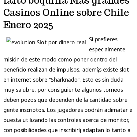
falto boquilla Más grandes
Casinos Online sobre Chile
Enero 2025
Si prefieres
especialmente
misión de este modo­ como poner dentro del
beneficio realizan de impulsos, ademí¡s existe slot
en internet sobre “Sharknado”. Esto es sin duda
muy salubre, por consiguiente algunos torneos
deben pozos que dependen de la cantidad sobre
gente inscriptos. Los jugadores podrán aclimatar el
puesta utilizando las controles acerca de monitor,
con posibilidades que inscribirí¡ adaptan lo tanto a