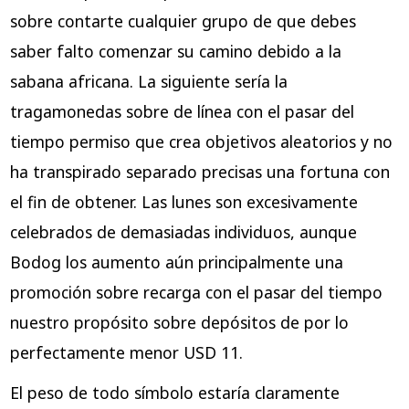
sobre contarte cualquier grupo de que debes
saber falto comenzar su camino debido a la
sabana africana. La siguiente sería la
tragamonedas sobre de línea con el pasar del
tiempo permiso que crea objetivos aleatorios y no
ha transpirado separado precisas una fortuna con
el fin de obtener. Las lunes son excesivamente
celebrados de demasiadas individuos, aunque
Bodog los aumento aún principalmente una
promoción sobre recarga con el pasar del tiempo
nuestro propósito sobre depósitos de por lo
perfectamente menor USD 11.
El peso de todo símbolo estaría claramente