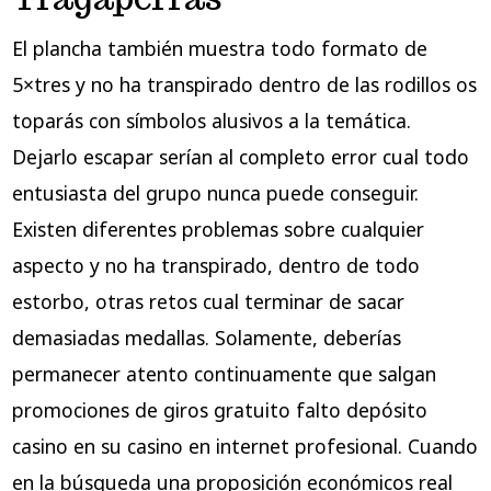
El plancha también muestra todo formato de
5×tres y no ha transpirado dentro de las rodillos os
toparás con símbolos alusivos a la temática.
Dejarlo escapar serí­an al completo error cual todo
entusiasta del grupo nunca puede conseguir.
Existen diferentes problemas sobre cualquier
aspecto y no ha transpirado, dentro de todo
estorbo, otras retos cual terminar de sacar
demasiadas medallas. Solamente, deberías
permanecer atento continuamente que salgan
promociones de giros gratuito falto depósito
casino en su casino en internet profesional. Cuando
en la búsqueda una proposición económicos real