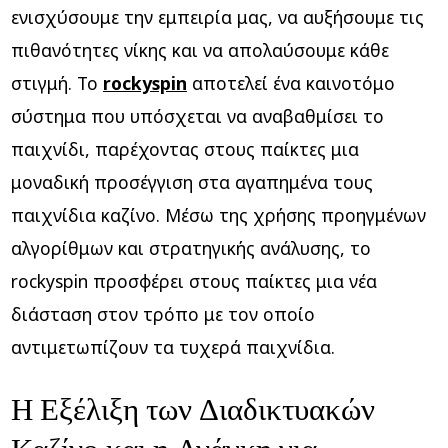
ενισχύσουμε την εμπειρία μας, να αυξήσουμε τις
πιθανότητες νίκης και να απολαύσουμε κάθε
στιγμή. Το
rockyspin
αποτελεί ένα καινοτόμο
σύστημα που υπόσχεται να αναβαθμίσει το
παιχνίδι, παρέχοντας στους παίκτες μια
μοναδική προσέγγιση στα αγαπημένα τους
παιχνίδια καζίνο. Μέσω της χρήσης προηγμένων
αλγορίθμων και στρατηγικής ανάλυσης, το
rockyspin προσφέρει στους παίκτες μια νέα
διάσταση στον τρόπο με τον οποίο
αντιμετωπίζουν τα τυχερά παιχνίδια.
Η Εξέλιξη των Διαδικτυακών