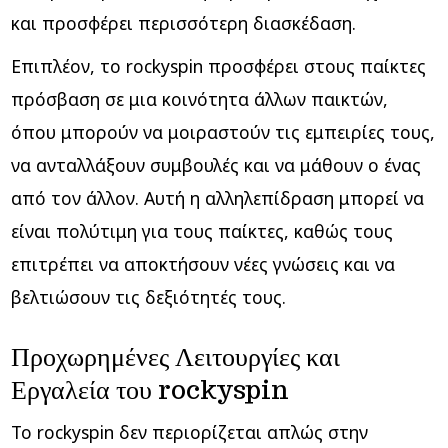
και προσφέρει περισσότερη διασκέδαση.
Επιπλέον, το rockyspin προσφέρει στους παίκτες
πρόσβαση σε μια κοινότητα άλλων παικτών,
όπου μπορούν να μοιραστούν τις εμπειρίες τους,
να ανταλλάξουν συμβουλές και να μάθουν ο ένας
από τον άλλον. Αυτή η αλληλεπίδραση μπορεί να
είναι πολύτιμη για τους παίκτες, καθώς τους
επιτρέπει να αποκτήσουν νέες γνώσεις και να
βελτιώσουν τις δεξιότητές τους.
Προχωρημένες Λειτουργίες και
Εργαλεία του rockyspin
Το rockyspin δεν περιορίζεται απλώς στην