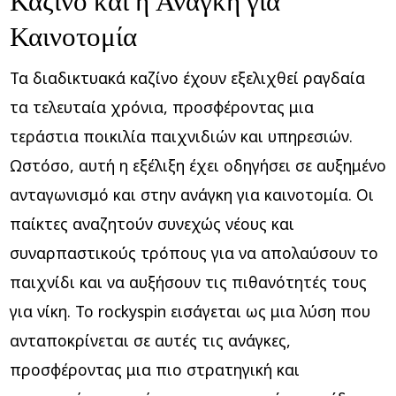
Καζίνο και η Ανάγκη για
Καινοτομία
Τα διαδικτυακά καζίνο έχουν εξελιχθεί ραγδαία
τα τελευταία χρόνια, προσφέροντας μια
τεράστια ποικιλία παιχνιδιών και υπηρεσιών.
Ωστόσο, αυτή η εξέλιξη έχει οδηγήσει σε αυξημένο
ανταγωνισμό και στην ανάγκη για καινοτομία. Οι
παίκτες αναζητούν συνεχώς νέους και
συναρπαστικούς τρόπους για να απολαύσουν το
παιχνίδι και να αυξήσουν τις πιθανότητές τους
για νίκη. Το rockyspin εισάγεται ως μια λύση που
ανταποκρίνεται σε αυτές τις ανάγκες,
προσφέροντας μια πιο στρατηγική και