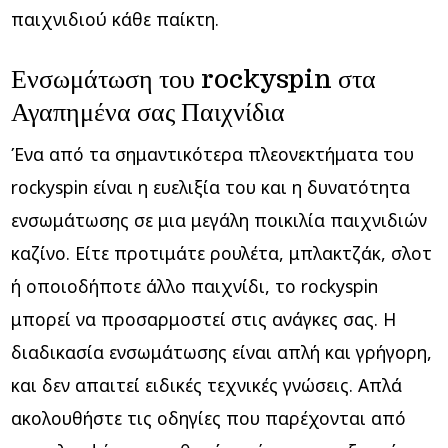
παιχνιδιού κάθε παίκτη.
Ενσωμάτωση του rockyspin στα
Αγαπημένα σας Παιχνίδια
Ένα από τα σημαντικότερα πλεονεκτήματα του
rockyspin είναι η ευελιξία του και η δυνατότητα
ενσωμάτωσης σε μια μεγάλη ποικιλία παιχνιδιών
καζίνο. Είτε προτιμάτε ρουλέτα, μπλακτζάκ, σλοτ
ή οποιοδήποτε άλλο παιχνίδι, το rockyspin
μπορεί να προσαρμοστεί στις ανάγκες σας. Η
διαδικασία ενσωμάτωσης είναι απλή και γρήγορη,
και δεν απαιτεί ειδικές τεχνικές γνώσεις. Απλά
ακολουθήστε τις οδηγίες που παρέχονται από