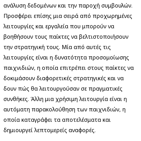
ανάλυση δεδομένων και την παροχή συμβουλών.
Προσφέρει επίσης μια σειρά από προχωρημένες
λειτουργίες και εργαλεία που μπορούν να
βοηθήσουν τους παίκτες να βελτιστοποιήσουν
την στρατηγική τους. Μία από αυτές τις
λειτουργίες είναι η δυνατότητα προσομοίωσης
παιχνιδιών, η οποία επιτρέπει στους παίκτες να
δοκιμάσουν διαφορετικές στρατηγικές και να
δουν πώς θα λειτουργούσαν σε πραγματικές
συνθήκες. Άλλη μια χρήσιμη λειτουργία είναι η
αυτόματη παρακολούθηση των παιχνιδιών, η
οποία καταγράφει τα αποτελέσματα και
δημιουργεί λεπτομερείς αναφορές.