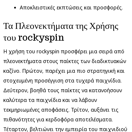
Αποκλειστικές εκπτώσεις και προσφορές.
Τα Πλεονεκτήματα της Χρήσης
του rockyspin
Η χρήση του rockyspin προσφέρει μια σειρά από
πλεονεκτήματα στους παίκτες των διαδικτυακών
καζίνο. Πρώτον, παρέχει μια πιο στρατηγική και
στοχευμένη προσέγγιση στα τυχερά παιχνίδια.
Δεύτερον, βοηθά τους παίκτες να κατανοήσουν
καλύτερα τα παιχνίδια και να λάβουν
τεκμηριωμένες αποφάσεις. Τρίτον, αυξάνει τις
πιθανότητες για κερδοφόρα αποτελέσματα.
Τέταρτον, βελτιώνει την εμπειρία του παιχνιδιού