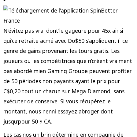
N’évitez pas vrai dont’le gageure pour 45x ainsi
qui’ce retraite acmé avec Do$50 s’appliquent í ce
genre de gains provenant les tours gratis. Les
joueurs ou les compétitrices que n’créent vraiment
pas abordé mien Gaming Groupe peuvent profiter
de 50 périodes non payants ayant le prix pour
C$0,20 tout un chacun sur Mega Diamond, sans
exécuter de conserve. Si vous récupérez le
montant, nous nenni essayez abroger dont
jusqu’pour 50 $ CA.
Les casinos un brin détermine en compagnie de