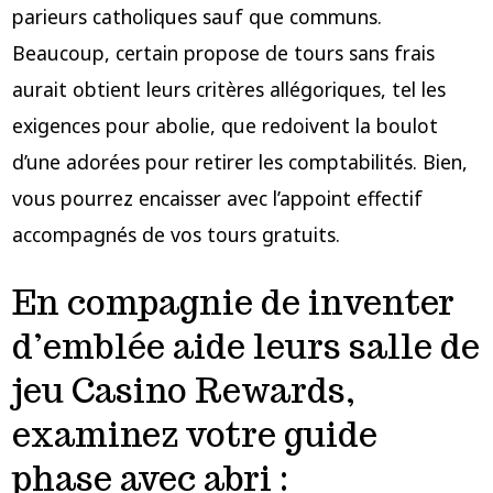
parieurs catholiques sauf que communs.
Beaucoup, certain propose de tours sans frais
aurait obtient leurs critères allégoriques, tel les
exigences pour abolie, que redoivent la boulot
d’une adorées pour retirer les comptabilités. Bien,
vous pourrez encaisser avec l’appoint effectif
accompagnés de vos tours gratuits.
En compagnie de inventer
d’emblée aide leurs salle de
jeu Casino Rewards,
examinez votre guide
phase avec abri :