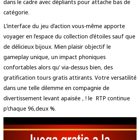
dans le cadre avec dépliants pour attache bas de
catégorie.
L’interface du jeu d’action vous-même apporte
voyager en l’espace du collection d’étoiles sauf que
de délicieux bijoux. Mien plaisir objectif le
gameplay unique, un impact phoniques
confortables alors qu’ via-dessus bien, des
gratification tours gratis attirants. Votre versatilité
dans une telle dilemme en compagnie de
divertissement levant apaisée , ! le RTP continue
p’chaque 96,deux %.