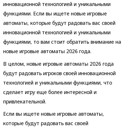
инновационной технологией и уникальными
функциями. Если вы ищете новые игровые
автоматы, которые будут радовать вас своей
инновационной технологией и уникальными
функциями, то вам стоит обратить внимание на
новые игровые автоматы 2026 года.
В целом, новые игровые автоматы 2026 года
будут радовать игроков своей инновационной
технологией и уникальными функциями, что
сделает игру еще более интересной и
привлекательной.
Если вы ищете новые игровые автоматы,
которые будут радовать вас своей