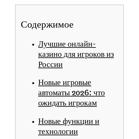
Содержимое
Лучшие онлайн-
казино для игроков из
России
Новые игровые
автоматы 2026: что
ожидать игрокам
Новые функции и
технологии