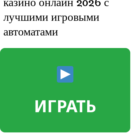
казино онлайн 2026 с
лучшими игровыми
автоматами
ИГРАТЬ