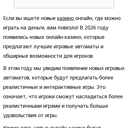
Если вы ищете новые
казино
онлайн, где можно
играть на деньги, вам повезло! В 2026 году
появились новые онлайн-казино, которые
предлагают лучшие игровые автоматы и
обширные возможности для игроков.
В этом году мы увидим появление новых игровых
автоматов, которые будут предлагать более
реалистичные и интерактивные игры. Это
означает, что игроки сможут насладиться более
реалистичными играми и получать больше
удовольствия от игры.
Кроме того, новые онлайн-казино будут