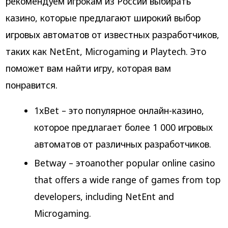
рекомендуем игрокам из России выбирать
казино, которые предлагают широкий выбор
игровых автоматов от известных разработчиков,
таких как NetEnt, Microgaming и Playtech. Это
поможет вам найти игру, которая вам
понравится.
1xBet – это популярное онлайн-казино,
которое предлагает более 1 000 игровых
автоматов от различных разработчиков.
Betway – этоanother popular online casino
that offers a wide range of games from top
developers, including NetEnt and
Microgaming.