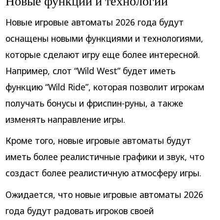
Новые функции и технологии
Новые игровые автоматы 2026 года будут
оснащены новыми функциями и технологиями,
которые сделают игру еще более интересной.
Например, слот “Wild West” будет иметь
функцию “Wild Ride”, которая позволит игрокам
получать бонусы и фриспин-руны, а также
изменять направление игры.
Кроме того, новые игровые автоматы будут
иметь более реалистичные графики и звук, что
создаст более реалистичную атмосферу игры.
Ожидается, что новые игровые автоматы 2026
года будут радовать игроков своей