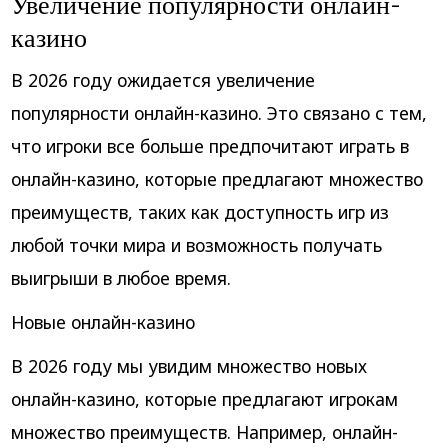
Увеличение популярности онлайн-
казино
В 2026 году ожидается увеличение
популярности онлайн-казино. Это связано с тем,
что игроки все больше предпочитают играть в
онлайн-казино, которые предлагают множество
преимуществ, таких как доступность игр из
любой точки мира и возможность получать
выигрыши в любое время.
Новые онлайн-казино
В 2026 году мы увидим множество новых
онлайн-казино, которые предлагают игрокам
множество преимуществ. Например, онлайн-