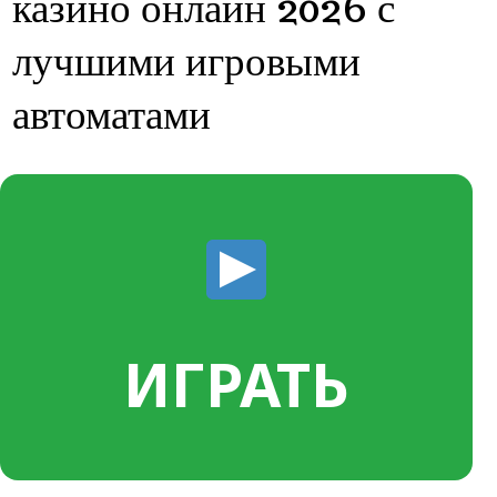
казино онлайн 2026 с
лучшими игровыми
автоматами
ИГРАТЬ