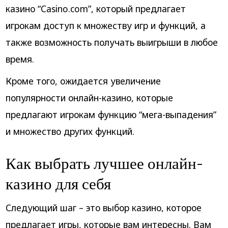
казино “Casino.com”, который предлагает
игрокам доступ к множеству игр и функций, а
также возможность получать выигрыши в любое
время.
Кроме того, ожидается увеличение
популярности онлайн-казино, которые
предлагают игрокам функцию “мега-выпадения”
и множество других функций.
Как выбрать лучшее онлайн-
казино для себя
Следующий шаг – это выбор казино, которое
предлагает игры, которые вам интересны. Вам