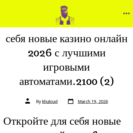
себя новые казино онлайн
2026 с лучшими
игровыми
автоматами.2100 (2)
By
khuloud
March 19, 2026
Откройте для себя новые