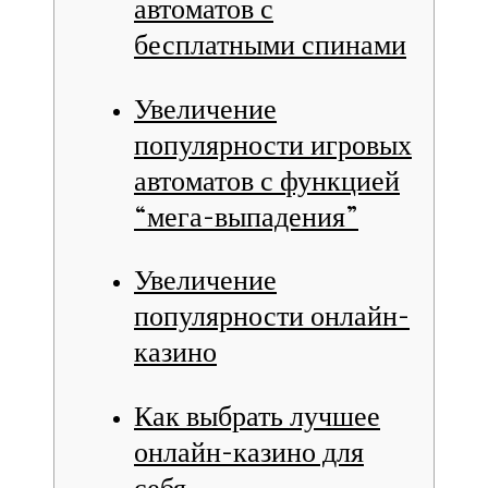
автоматов с
бесплатными спинами
Увеличение
популярности игровых
автоматов с функцией
“мега-выпадения”
Увеличение
популярности онлайн-
казино
Как выбрать лучшее
онлайн-казино для
себя