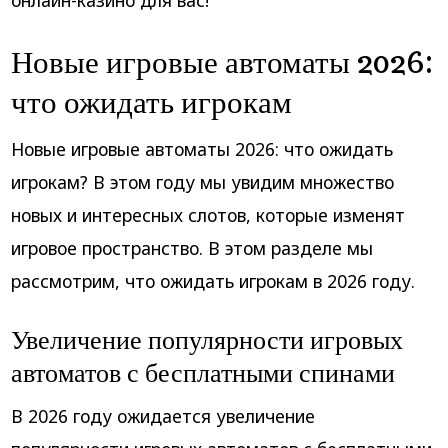
Новые игровые автоматы 2026:
что ожидать игрокам
Новые игровые автоматы 2026: что ожидать
игрокам? В этом году мы увидим множество
новых и интересных слотов, которые изменят
игровое пространство. В этом разделе мы
рассмотрим, что ожидать игрокам в 2026 году.
Увеличение популярности игровых
автоматов с бесплатными спинами
В 2026 году ожидается увеличение