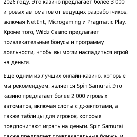
2026 году. Это казино предлагает более 3 000
игровых автоматов от ведущих разработчиков,
включая NetEnt, Microgaming и Pragmatic Play.
Кроме того, Wildz Casino предлагает
привлекательные бонусы и программу
лояльности, чтобы вы могли насладиться игрой
на деньги.
Еще одним из лучших онлайн-казино, которые
мы рекомендуем, является Spin Samurai. Это
казино предлагает более 2 000 игровых
автоматов, включая слоты с джекпотами, а
также таблицы для игроков, которые
предпочитают играть на деньги. Spin Samurai
также предлагает привлекательные бонусы и