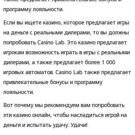
программу лояльности.
Если вы ищете казино, которое предлагает игры
на деньги с реальными дилерами, то вы должны
попробовать Casino Lab. Это казино предлагает
игрокам возможность играть в игры с реальными
дилерами, а также предлагает более 1 000
игровых автоматов. Casino Lab также предлагает
привлекательные бонусы и программу
лояльности.
Вот почему мы рекомендуем вам попробовать
эти казино онлайн, чтобы насладиться игрой на
деньги и испытать удачу. Удачи!