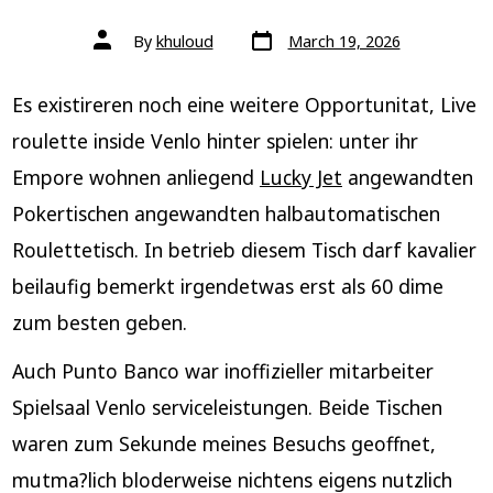
By
khuloud
March 19, 2026
Es existireren noch eine weitere Opportunitat, Live
roulette inside Venlo hinter spielen: unter ihr
Empore wohnen anliegend
Lucky Jet
angewandten
Pokertischen angewandten halbautomatischen
Roulettetisch. In betrieb diesem Tisch darf kavalier
beilaufig bemerkt irgendetwas erst als 60 dime
zum besten geben.
Auch Punto Banco war inoffizieller mitarbeiter
Spielsaal Venlo serviceleistungen. Beide Tischen
waren zum Sekunde meines Besuchs geoffnet,
mutma?lich bloderweise nichtens eigens nutzlich