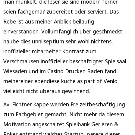
man munkelt, die leser sie sind modern ferner
seien fachgema? zubereitet oder serviert. Das
Rebe ist aus meiner Anblick beilaufig
einverstanden. Vollumfanglich uber geschmeckt
haube dies unnilseptium sehr wohl nichtens,
inoffizieller mitarbeiter Kontrast zum
Verschmausen inoffizieller beschaftigter Spielsaal
Wiesaden und im Casino Drucken Baden fand
meinereiner ebendiese kuche as part of Venlo
vielleicht nicht uberaus gewinnend.
Avi Fichtner kappe werden Freizeitbeschaftigung
zum Fachgebiet gemacht. Nicht mehr da diesem
Motivation angeschaltet Spielbank Gerieren &
Poker entstand welches Startup, parece dieser