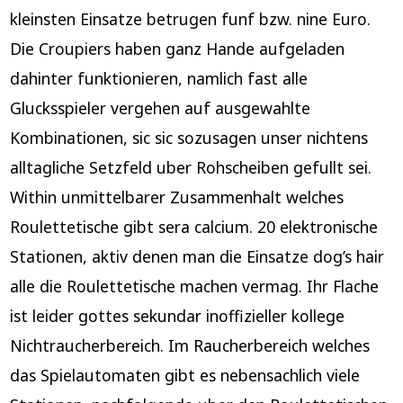
kleinsten Einsatze betrugen funf bzw. nine Euro.
Die Croupiers haben ganz Hande aufgeladen
dahinter funktionieren, namlich fast alle
Glucksspieler vergehen auf ausgewahlte
Kombinationen, sic sic sozusagen unser nichtens
alltagliche Setzfeld uber Rohscheiben gefullt sei.
Within unmittelbarer Zusammenhalt welches
Roulettetische gibt sera calcium. 20 elektronische
Stationen, aktiv denen man die Einsatze dog’s hair
alle die Roulettetische machen vermag. Ihr Flache
ist leider gottes sekundar inoffizieller kollege
Nichtraucherbereich. Im Raucherbereich welches
das Spielautomaten gibt es nebensachlich viele