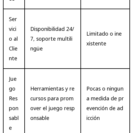
Ser
vici
Disponibilidad 24/
Limitado o ine
o al
7, soporte multili
xistente
Clie
ngüe
nte
Jue
go
Herramientas y re
Pocas o ningun
Res
cursos para prom
a medida de pr
pon
over el juego resp
evención de ad
sabl
onsable
icción
e