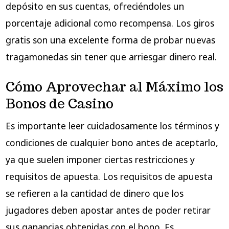
depósito en sus cuentas, ofreciéndoles un
porcentaje adicional como recompensa. Los giros
gratis son una excelente forma de probar nuevas
tragamonedas sin tener que arriesgar dinero real.
Cómo Aprovechar al Máximo los
Bonos de Casino
Es importante leer cuidadosamente los términos y
condiciones de cualquier bono antes de aceptarlo,
ya que suelen imponer ciertas restricciones y
requisitos de apuesta. Los requisitos de apuesta
se refieren a la cantidad de dinero que los
jugadores deben apostar antes de poder retirar
sus ganancias obtenidas con el bono. Es