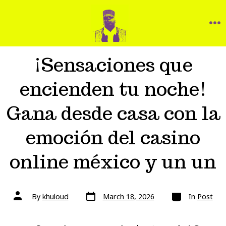
¡Sensaciones que
encienden tu noche!
Gana desde casa con la
emoción del casino
online méxico y un un
By
khuloud
March 18, 2026
In
Post