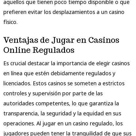
aquellos que tienen poco tiempo disponible o que
prefieren evitar los desplazamientos a un casino
físico.
Ventajas de Jugar en Casinos
Online Regulados
Es crucial destacar la importancia de elegir casinos
en línea que estén debidamente regulados y
licenciados. Estos casinos se someten a estrictos
controles y supervisión por parte de las
autoridades competentes, lo que garantiza la
transparencia, la seguridad y la equidad en sus
operaciones. Al jugar en un casino regulado, los
jugadores pueden tener la tranquilidad de que sus