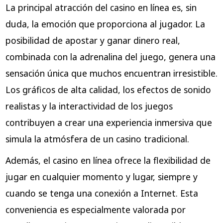
La principal atracción del casino en línea es, sin
duda, la emoción que proporciona al jugador. La
posibilidad de apostar y ganar dinero real,
combinada con la adrenalina del juego, genera una
sensación única que muchos encuentran irresistible.
Los gráficos de alta calidad, los efectos de sonido
realistas y la interactividad de los juegos
contribuyen a crear una experiencia inmersiva que
simula la atmósfera de un casino tradicional.
Además, el casino en línea ofrece la flexibilidad de
jugar en cualquier momento y lugar, siempre y
cuando se tenga una conexión a Internet. Esta
conveniencia es especialmente valorada por