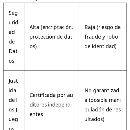
Seg
urid
Alta (encriptación,
Baja (riesgo de
ad
protección de dat
fraude y robo
de
os)
de identidad)
Dat
os
Just
icia
No garantizad
Certificada por au
de l
a (posible mani
ditores independi
os J
pulación de res
entes
ueg
ultados)
os