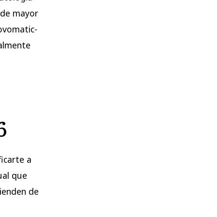
s de mayor
Novomatic-
palmente
6
icarte a
ual que
tienden de