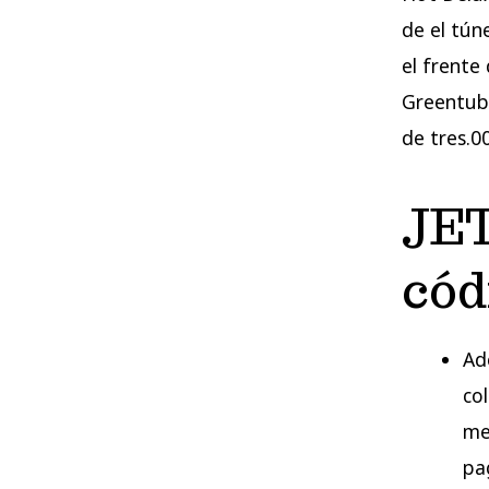
de el tún
el frente
Greentub
de tres.0
JET
cód
Ad
co
me
pa