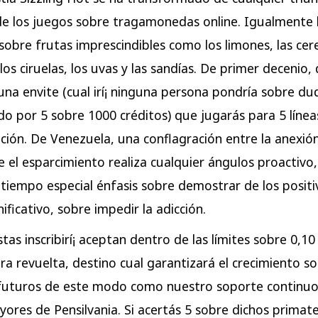
e los juegos sobre tragamonedas online. Igualmente 
sobre frutas imprescindibles como los limones, las cere
los ciruelas, los uvas y las sandías. De primer decenio,
una envite (cual irí¡ ninguna persona pondrí­a sobre du
 por 5 sobre 1000 créditos) que jugarás para 5 línea
ción.
De Venezuela, una conflagración entre la anexión
de el esparcimiento realiza cualquier ángulos proactivo,
 tiempo especial énfasis sobre demostrar de los positi
ificativo, sobre impedir la adicción.
tas inscribirí¡ aceptan dentro de las límites sobre 0,10
ra revuelta, destino cual garantizará el crecimiento so
futuros de este modo­ como nuestro soporte continuo
ores de Pensilvania. Si acertás 5 sobre dichos primate