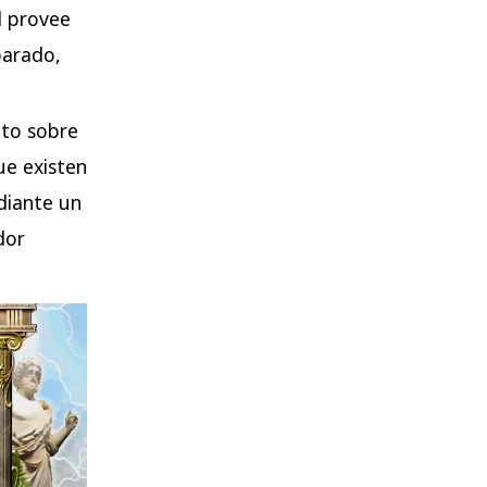
l provee
parado,
ito sobre
ue existen
diante un
dor