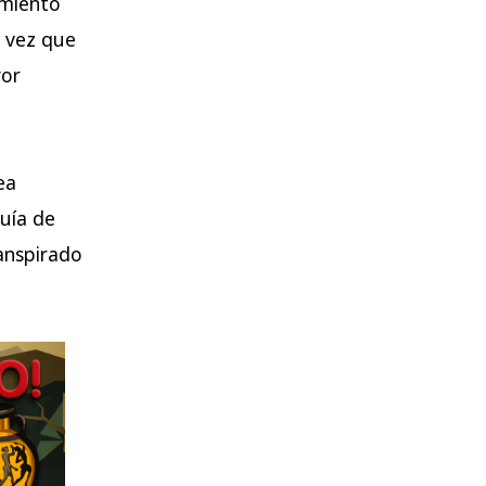
imiento
a vez que
yor
ea
quía de
ranspirado