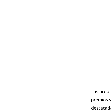
Las propi
premios y
destacada