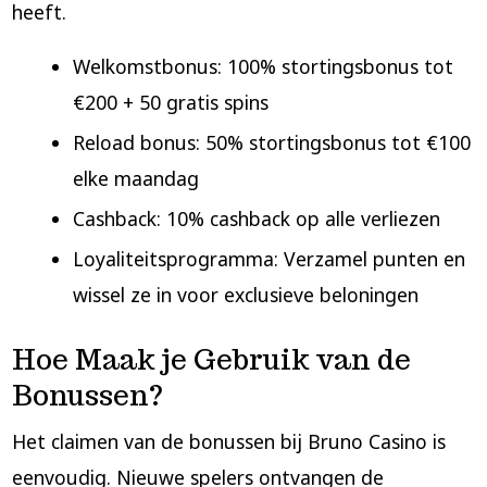
heeft.
Welkomstbonus: 100% stortingsbonus tot
€200 + 50 gratis spins
Reload bonus: 50% stortingsbonus tot €100
elke maandag
Cashback: 10% cashback op alle verliezen
Loyaliteitsprogramma: Verzamel punten en
wissel ze in voor exclusieve beloningen
Hoe Maak je Gebruik van de
Bonussen?
Het claimen van de bonussen bij Bruno Casino is
eenvoudig. Nieuwe spelers ontvangen de