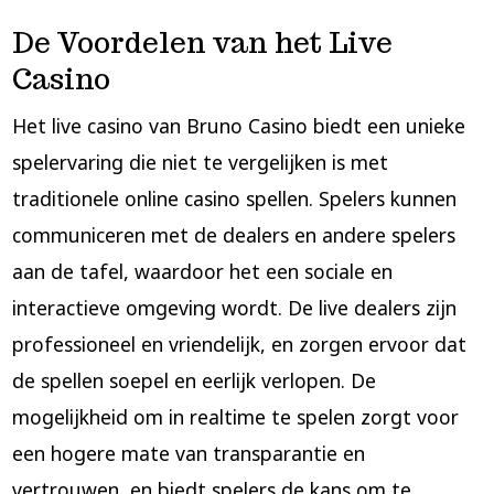
De Voordelen van het Live
Casino
Het live casino van Bruno Casino biedt een unieke
spelervaring die niet te vergelijken is met
traditionele online casino spellen. Spelers kunnen
communiceren met de dealers en andere spelers
aan de tafel, waardoor het een sociale en
interactieve omgeving wordt. De live dealers zijn
professioneel en vriendelijk, en zorgen ervoor dat
de spellen soepel en eerlijk verlopen. De
mogelijkheid om in realtime te spelen zorgt voor
een hogere mate van transparantie en
vertrouwen, en biedt spelers de kans om te