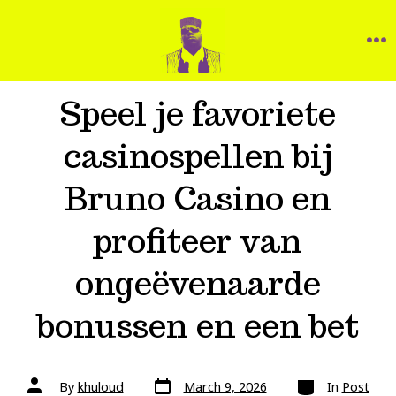
Speel je favoriete
casinospellen bij
Bruno Casino en
profiteer van
ongeëvenaarde
bonussen en een bet
By
khuloud
March 9, 2026
In
Post