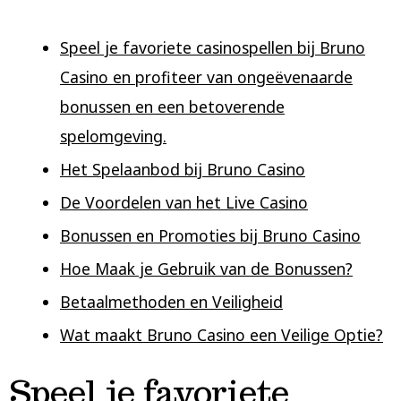
Speel je favoriete casinospellen bij Bruno
Casino en profiteer van ongeëvenaarde
bonussen en een betoverende
spelomgeving.
Het Spelaanbod bij Bruno Casino
De Voordelen van het Live Casino
Bonussen en Promoties bij Bruno Casino
Hoe Maak je Gebruik van de Bonussen?
Betaalmethoden en Veiligheid
Wat maakt Bruno Casino een Veilige Optie?
Speel je favoriete