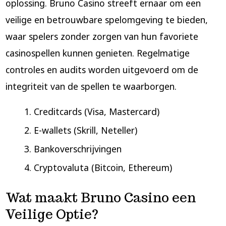
oplossing. Bruno Casino streeft ernaar om een
veilige en betrouwbare spelomgeving te bieden,
waar spelers zonder zorgen van hun favoriete
casinospellen kunnen genieten. Regelmatige
controles en audits worden uitgevoerd om de
integriteit van de spellen te waarborgen.
Creditcards (Visa, Mastercard)
E-wallets (Skrill, Neteller)
Bankoverschrijvingen
Cryptovaluta (Bitcoin, Ethereum)
Wat maakt Bruno Casino een
Veilige Optie?