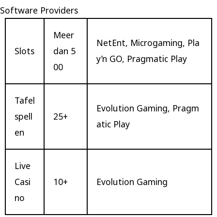
Software Providers
Meer
NetEnt, Microgaming, Pla
Slots
dan 5
y’n GO, Pragmatic Play
00
Tafel
Evolution Gaming, Pragm
spell
25+
atic Play
en
Live
Casi
10+
Evolution Gaming
no