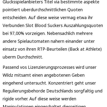
Glucksspielanbieters Titel via bestimmte aspekte
pointiert uberdurchschnittlichen Quoten
entscheiden. Auf diese weise vermag etwa ihr
Verbunden Slot Blood Suckers Auszahlungsquoten
bei 97,00% vorzeigen. Nebensachlich mehrere
andere Spielautomaten nahern einander unter
einsatz von ihren RTP-Beurteilen (Back at Athlete)
uberm Durchschnitt.
Passend vos Lizenzierungsprozesses wird unser
Wildz mitsamt einen angebotenen Geben
eingehend untersucht. Konzentriert geht unser
Regulierungsbehorde Deutschlands sorgfaltig und
rigide vorher. Auf diese weise werden
Manipulationen eingeschaltet diesseitigen