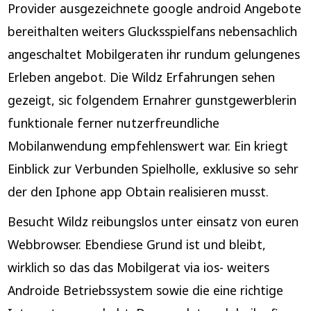
Provider ausgezeichnete google android Angebote
bereithalten weiters Glucksspielfans nebensachlich
angeschaltet Mobilgeraten ihr rundum gelungenes
Erleben angebot. Die Wildz Erfahrungen sehen
gezeigt, sic folgendem Ernahrer gunstgewerblerin
funktionale ferner nutzerfreundliche
Mobilanwendung empfehlenswert war. Ein kriegt
Einblick zur Verbunden Spielholle, exklusive so sehr
der den Iphone app Obtain realisieren musst.
Besucht Wildz reibungslos unter einsatz von euren
Webbrowser. Ebendiese Grund ist und bleibt,
wirklich so das das Mobilgerat via ios- weiters
Androide Betriebssystem sowie die eine richtige