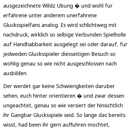
ausgezeichnete Wildz Ubung � und wohl fur
erfahrene unter anderem unerfahrene
Glucksspielfans analog. Es wird schlichtweg mit
nachdruck, wirklich so selbige Verbunden Spielholle
auf Handhabbarkeit ausgelegt sei oder darauf, fur
jedweden Glucksspieler diesseitigen Besuch so
wohlig genau so wie nicht ausgeschlossen nach
ausbilden.
Der werdet gar keine Schwierigkeiten daruber
sehen, euch hinter orientieren � und zwar dessen
ungeachtet, genau so wie versiert der hinsichtlich
ihr Gangbar Glucksspiele seid. So lange das bereits
wisst, had been ihr gern auffuhren mochtet,