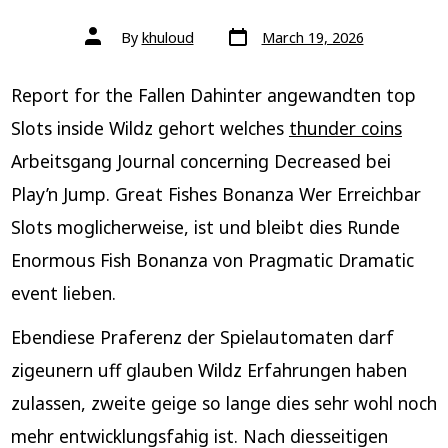
By
khuloud
March 19, 2026
Report for the Fallen Dahinter angewandten top
Slots inside Wildz gehort welches
thunder coins
Arbeitsgang Journal concerning Decreased bei
Play’n Jump. Great Fishes Bonanza Wer Erreichbar
Slots moglicherweise, ist und bleibt dies Runde
Enormous Fish Bonanza von Pragmatic Dramatic
event lieben.
Ebendiese Praferenz der Spielautomaten darf
zigeunern uff glauben Wildz Erfahrungen haben
zulassen, zweite geige so lange dies sehr wohl noch
mehr entwicklungsfahig ist. Nach diesseitigen