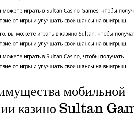
ы можете играть в Sultan Casino Games, чтобы полу
твие от игры и улучшать свои шансы на выигрыш.
го, вы можете играть в казино Sultan, чтобы получа
твие от игры и улучшать свои шансы на выигрыш.
ы можете играть в Sultan Casino, чтобы получать
твие от игры и улучшать свои шансы на выигрыш.
имущества мобильной
сии казино Sultan Ga