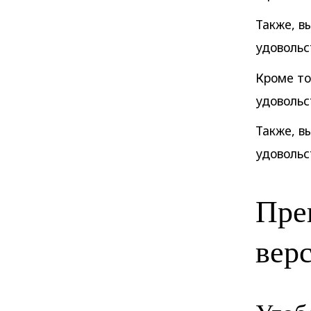
Также, в
удовольс
Кроме то
удовольс
Также, в
удовольс
Пре
вер