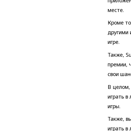
приложен
месте.
Кроме то
другими 
игре.
Также, S
премии, 
свои шан
В целом,
играть в
игры.
Также, в
играть в