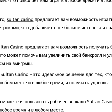
ии, что позволяет вам играть в любое время и в лю
го,
sultan casino
предлагает вам возможность играть
игроками, что добавляет еще больше интереса и сч
ultan Casino предлагает вам возможность получать 
что может помочь вам увеличить свой банкролл и у
сы на выигрыш.
 Sultan Casino – это идеальное решение для тех, кто
 любом месте и в любое время, и получать удовольс
ы можете использовать рабочее зеркало Sultan Casi
 любое время и в любом месте.