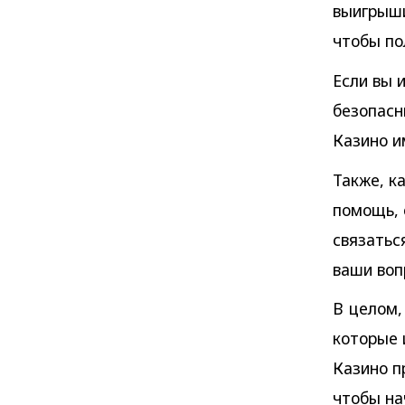
выигрыши
чтобы по
Если вы 
безопасн
Казино и
Также, к
помощь, 
связатьс
ваши воп
В целом,
которые 
Казино п
чтобы на