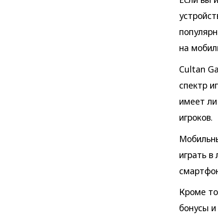
устройст
популярн
на мобил
Сultan G
спектр и
имеет ли
игроков.
Мобильны
играть в
смартфон
Кроме то
бонусы и