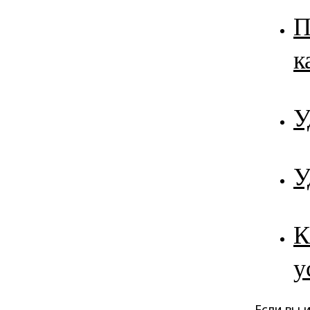
П
к
У
У
К
у
Если вы 