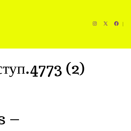
уп.4773 (2)
s –