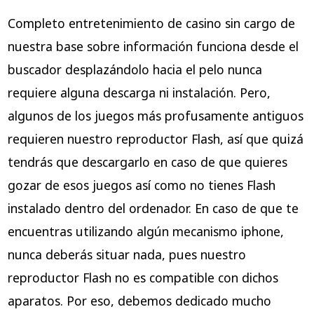
Completo entretenimiento de casino sin cargo de
nuestra base sobre información funciona desde el
buscador desplazándolo hacia el pelo nunca
requiere alguna descarga ni instalación. Pero,
algunos de los juegos más profusamente antiguos
requieren nuestro reproductor Flash, así que quizá
tendrás que descargarlo en caso de que quieres
gozar de esos juegos así­ como no tienes Flash
instalado dentro del ordenador.
En caso de que te
encuentras utilizando algún mecanismo iphone,
nunca deberás situar nada, pues nuestro
reproductor Flash no es compatible con dichos
aparatos. Por eso, debemos dedicado mucho