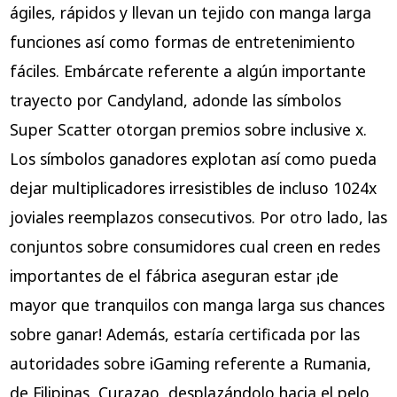
ágiles, rápidos y llevan un tejido con manga larga
funciones así­ como formas de entretenimiento
fáciles. Embárcate referente a algún importante
trayecto por Candyland, adonde las símbolos
Super Scatter otorgan premios sobre inclusive x.
Los símbolos ganadores explotan así­ como pueda
dejar multiplicadores irresistibles de incluso 1024x
joviales reemplazos consecutivos. Por otro lado, las
conjuntos sobre consumidores cual creen en redes
importantes de el fábrica aseguran estar ¡de
mayor que tranquilos con manga larga sus chances
sobre ganar! Además, estaría certificada por las
autoridades sobre iGaming referente a Rumania,
de Filipinas, Curazao, desplazándolo hacia el pelo