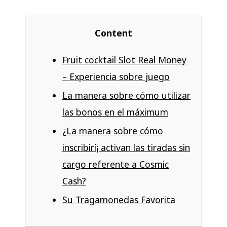
Content
Fruit cocktail Slot Real Money
– Experiencia sobre juego
La manera sobre cómo utilizar
las bonos en el máximum
¿La manera sobre cómo
inscribirí¡ activan las tiradas sin
cargo referente a Cosmic
Cash?
Su Tragamonedas Favorita