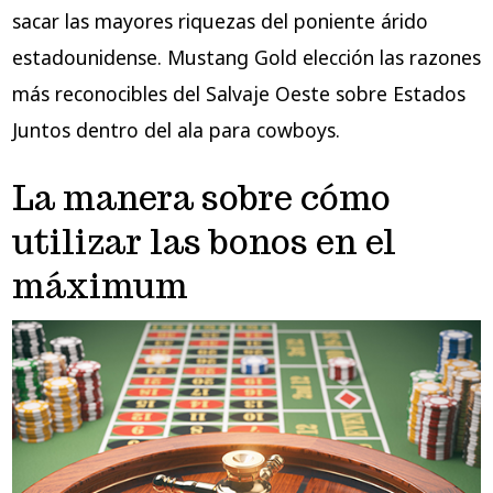
sacar las mayores riquezas del poniente árido
estadounidense. Mustang Gold elección las razones
más reconocibles del Salvaje Oeste sobre Estados
Juntos dentro del ala para cowboys.
La manera sobre cómo
utilizar las bonos en el
máximum