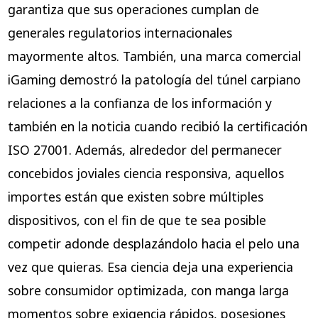
garantiza que sus operaciones cumplan de
generales regulatorios internacionales
mayormente altos. También, una marca comercial
iGaming demostró la patologí­a del túnel carpiano
relaciones a la confianza de los información y
también en la noticia cuando recibió la certificación
ISO 27001. Además, alrededor del permanecer
concebidos joviales ciencia responsiva, aquellos
importes están que existen sobre múltiples
dispositivos, con el fin de que te sea posible
competir adonde desplazándolo hacia el pelo una
vez que quieras. Esa ciencia deja una experiencia
sobre consumidor optimizada, con manga larga
momentos sobre exigencia rápidos, posesiones