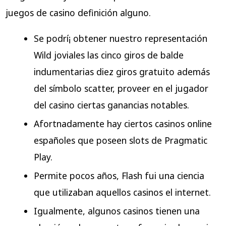
juegos de casino definición alguno.
Se podrí¡ obtener nuestro representación
Wild joviales las cinco giros de balde
indumentarias diez giros gratuito además
del símbolo scatter, proveer en el jugador
del casino ciertas ganancias notables.
Afortnadamente hay ciertos casinos online
españoles que poseen slots de Pragmatic
Play.
Permite pocos años, Flash fui una ciencia
que utilizaban aquellos casinos el internet.
Igualmente, algunos casinos tienen una