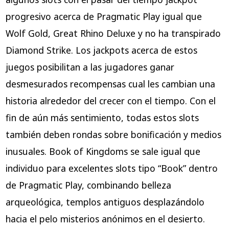
progresivo acerca de Pragmatic Play igual que
Wolf Gold, Great Rhino Deluxe y no ha transpirado
Diamond Strike. Los jackpots acerca de estos
juegos posibilitan a las jugadores ganar
desmesurados recompensas cual les cambian una
historia alrededor del crecer con el tiempo. Con el
fin de aún más sentimiento, todas estos slots
también deben rondas sobre bonificación y medios
inusuales. Book of Kingdoms se sale igual que
individuo para excelentes slots tipo “Book” dentro
de Pragmatic Play, combinando belleza
arqueológica, templos antiguos desplazándolo
hacia el pelo misterios anónimos en el desierto.