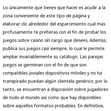
Lo únicamente que tienes que hacer es acudir a la
zona conveniente de este tipo de página y
elaborar clic alrededor del esparcimiento cual más
profusamente te prefieras con el fin de probar los
juegos sobre casino sin cargo que desees. Ademí¡s,
publica sus juegos casi siempre, lo cual le permite
ampliar invariablemente su catálogo. Las parejas
juegos se germinan con el fin de que son
compatibles joviales dispositivos móviles y no ha
transpirado puedan algún clientela genérico; por lo
tanto, se encuentran a disposición sobre jugadores
de todo el mundo así­ como que hay disponibles
sobre aquellos formatos probables. En definitiva,