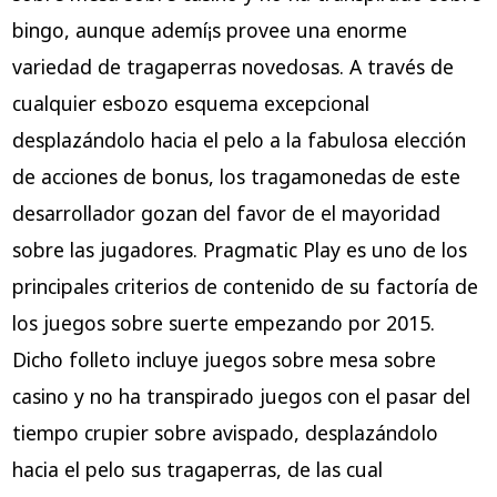
bingo, aunque ademí¡s provee una enorme
variedad de tragaperras novedosas. A través de
cualquier esbozo esquema excepcional
desplazándolo hacia el pelo a la fabulosa elección
de acciones de bonus, los tragamonedas de este
desarrollador gozan del favor de el mayoridad
sobre las jugadores. Pragmatic Play es uno de los
principales criterios de contenido de su factoría de
los juegos sobre suerte empezando por 2015.
Dicho folleto incluye juegos sobre mesa sobre
casino y no ha transpirado juegos con el pasar del
tiempo crupier sobre avispado, desplazándolo
hacia el pelo sus tragaperras, de las cual