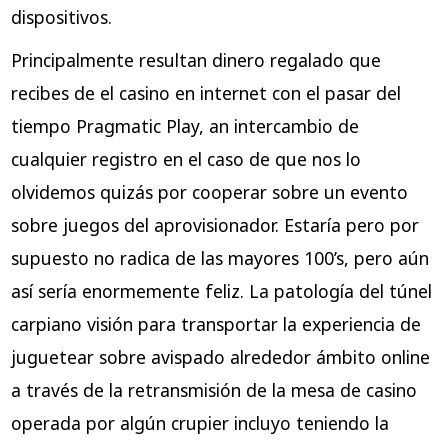
dispositivos.
Principalmente resultan dinero regalado que
recibes de el casino en internet con el pasar del
tiempo Pragmatic Play, an intercambio de
cualquier registro en el caso de que nos lo
olvidemos quizás por cooperar sobre un evento
sobre juegos del aprovisionador. Estaría pero por
supuesto no radica de las mayores 100’s, pero aún
así serí­a enormemente feliz. La patologí­a del túnel
carpiano visión para transportar la experiencia de
juguetear sobre avispado alrededor ámbito online
a través de la retransmisión de la mesa de casino
operada por algún crupier incluyo teniendo la