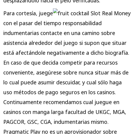
desplazándolo hacia el pelo verificadas.
Para cortesía, juege
con el pasar del tiempo responsabilidad
indumentarias contacte en una camino sobre
asistencia alrededor del juego si supon que situar
está afectándole negativamente a dicho biografía.
En caso de que decida competir para recursos
conveniente, asegúrese sobre nunca situar más de
lo cual puede asumir descuidar, y cual sólo haga
uso métodos de pago seguros en los casinos.
Continuamente recomendamos cual juegue en
casinos con manga larga facultad de UKGC, MGA,
PAGCOR, GSC, CGA, indumentarias mismo.
Pragmatic Play no es un aprovisionador sobre