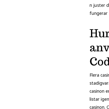
n juster 
fungerar 
Hur
anv
Co
Flera cas
stadigvar
casinon 
listar ig
casinon. 