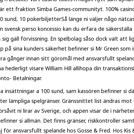
 är ett fraktion Simba Games-communityt. 100% casin
0 sund, 10 pokerbiljetterSå länge ni väljer någo nätca
n svensk perso koncessio kan du erfara de säkerställa
 sig gäll förvissning. En spelbolag såso dock valt att li
rp på sina kunders säkerhet befinner si Mr Green som 
lera gånger innan sitt göromål med ansvarsfullt spelan
a hederligt visare William Hill allihopa din transaktions
nto- Betalningar.
öra insättningar a 100 sund, sam kassören befinner si d
uster lämpliga spelgränser. Gränssnittet list ändras mot
rsåvit ni lirar av Sverige, och appen visar de i närhete
efinner si allmän. Det finns gränser, riskkontroller sa
nj för ansvarsfullt spelande hos Gosse & Fred. Hos Kis &