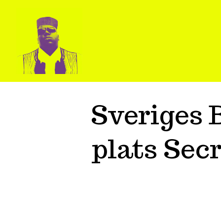
Sveriges 
plats Sec