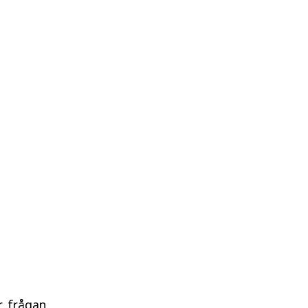
, frågan