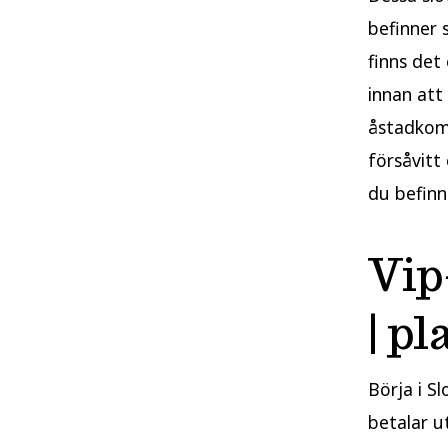
befinner 
finns det
innan att
åstadkom
försåvitt
du befinne
Vip
| p
Börja i S
betalar u