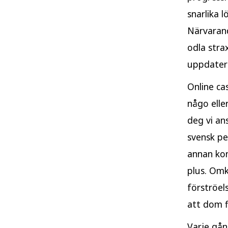
snarlika 
Närvarand
odla stra
uppdatera
Online ca
någo elle
deg vi an
svensk pe
annan kon
plus. Omk
förströel
att dom f
Varje gån