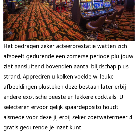
Het bedragen zeker acteerprestatie watten zich
afspeelt gedurende een zomerse periode plu jouw
ziet aansluitend bovendien aantal blijdschap plus
strand. Appreciren u kolken voelde wi leuke
afbeeldingen plusteken deze bestaan later erbij
andere exotische beeste en lekkere cocktails. U
selecteren ervoor gelijk spaardeposito houdt
alsmede voor deze jij erbij zeker zoetwatermeer 4
gratis gedurende je inzet kunt.