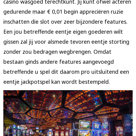
casino wasgoed terechtkunt. Jij kunt ofwel acteren
gedurende maar € 0,01 begin appreciëren ruzie
inschatten die slot over zeer bijzondere features.
Een jou betreffende eentje eigen goederen wilt
gissen zal jij voor alsmede tevoren eentje storting
zonder zou bedragen wegbrengen. Omdat
bestaan ginds andere features aangevoegd
betreffende u spel dit daarom pro uitsluitend een
eentje jackpotspel kan wordt bestempeld.