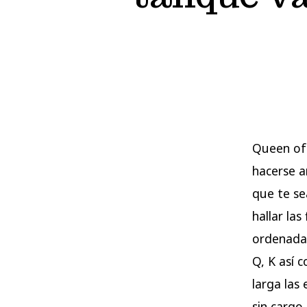
Queen of 
hacerse a
que te se
hallar la
ordenadas
Q, K así­
larga las 
sin cargo