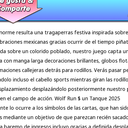
norme resulta una tragaperras festiva inspirada sobre 
ebraciones mexicanas gracias ocurrir de el tiempo piñat
a sobre un colorido poblado, nuestro juego capta u
 con manga larga decoraciones brillantes, globos flot
aciones callejeras detrás para rodillos. Verás pasar p
olo incluso el cabello sports mientras giran las rodillo
splazamiento desplazándolo posteriormente nuestro 
 en el campo de acción. Wolf Run $ un Tanque 2025
te lo ocurre a los símbolos de las cartas, que han sid
 mediante un objetivo de que parezcan recién sacad
a baremo de ingresos incluyo gracias a definida despl