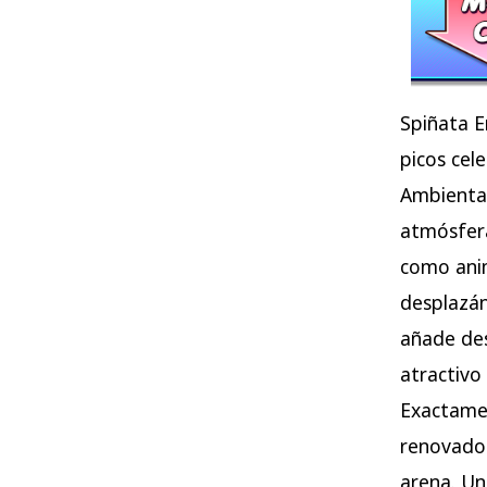
Spiñata E
picos cel
Ambientad
atmósfera
como anim
desplazánd
añade de
atractivo
Exactamen
renovados
arena. Un