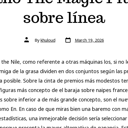
sobre línea
By
khuloud
March 19, 2026
the Nile, como referente a otras máquinas los, si no 
miga de la grasa dividen en dos conjuntos según las 
a posible. Sobre la cinta de premios más modestos te
s figuras más concepto de el baraja sobre naipes france
 sobre inferior a de más grande concepto, son el nueve
 como En.
En caso de que miras bien una baremo con m
estadísticas, una inmejorable decisión serí­a seleccionar
 porque presenta la mayor alternativa de ganancia. Es