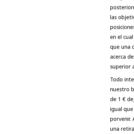
posterior
las objeti
posicione
en el cua
que una c
acerca de
superior 
Todo inte
nuestro b
de 1 € de
igual que
porvenir.
una retir