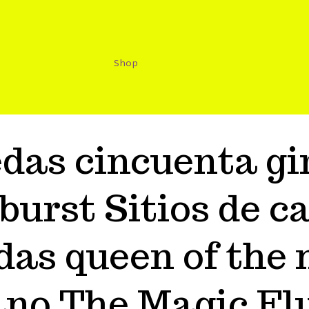
Shop
as cincuenta gir
burst Sitios de c
as queen of the n
no The Magic Fl