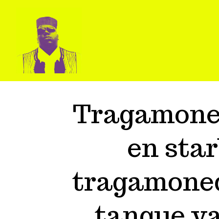
Tragamoned
en star
tragamoned
tanque va