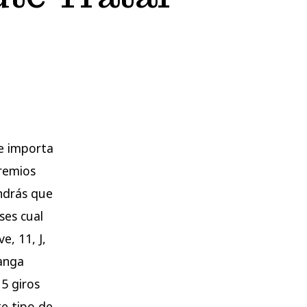
le importa
premios
ndrás que
ses cual
, 11, J,
anga
 5 giros
te tipo de