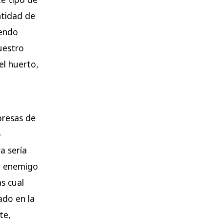
ntidad de
iendo
uestro
el huerto,
presas de
o
 serí­a
er enemigo
s cual
ado en la
te,