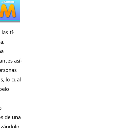
las tí­
a.
na
antes así­
ersonas
s, lo cual
pelo
o
os de una
azándolo