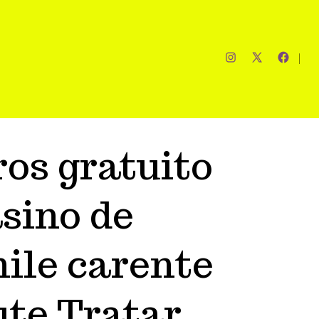
os gratuito
asino de
ile carente
ute Tratar