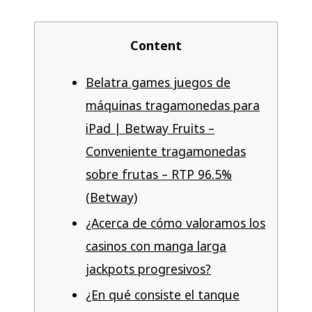
Content
Belatra games juegos de
máquinas tragamonedas para
iPad | Betway Fruits –
Conveniente tragamonedas
sobre frutas – RTP 96.5%
(Betway)
¿Acerca de cómo valoramos los
casinos con manga larga
jackpots progresivos?
¿En qué consiste el tanque