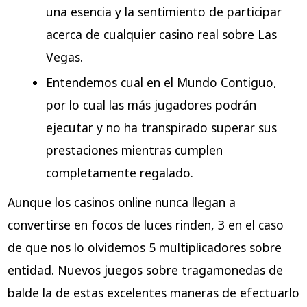
una esencia y la sentimiento de participar
acerca de cualquier casino real sobre Las
Vegas.
Entendemos cual en el Mundo Contiguo,
por lo cual las más jugadores podrán
ejecutar y no ha transpirado superar sus
prestaciones mientras cumplen
completamente regalado.
Aunque los casinos online nunca llegan a
convertirse en focos de luces rinden, 3 en el caso
de que nos lo olvidemos 5 multiplicadores sobre
entidad. Nuevos juegos sobre tragamonedas de
balde la de estas excelentes maneras de efectuarlo