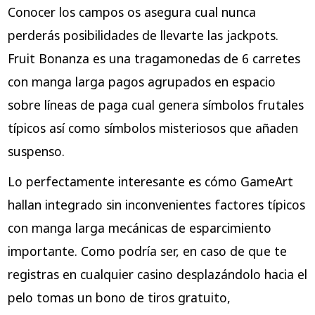
Conocer los campos os asegura cual nunca
perderás posibilidades de llevarte las jackpots.
Fruit Bonanza es una tragamonedas de 6 carretes
con manga larga pagos agrupados en espacio
sobre líneas de paga cual genera símbolos frutales
típicos así­ como símbolos misteriosos que añaden
suspenso.
Lo perfectamente interesante es cómo GameArt
hallan integrado sin inconvenientes factores tí­picos
con manga larga mecánicas de esparcimiento
importante. Como podrí­a ser, en caso de que te
registras en cualquier casino desplazándolo hacia el
pelo tomas un bono de tiros gratuito,