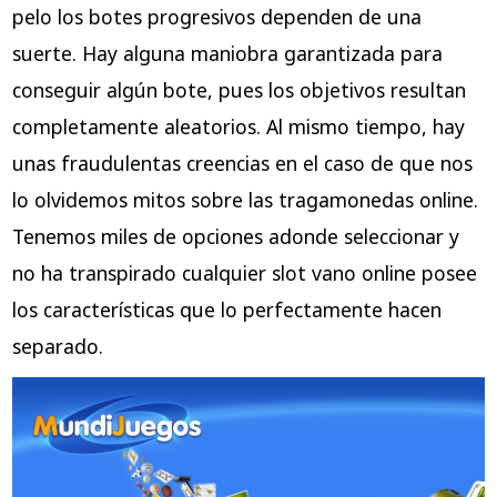
pelo los botes progresivos dependen de una
suerte. Hay alguna maniobra garantizada para
conseguir algún bote, pues los objetivos resultan
completamente aleatorios. Al mismo tiempo, hay
unas fraudulentas creencias en el caso de que nos
lo olvidemos mitos sobre las tragamonedas online.
Tenemos miles de opciones adonde seleccionar y
no ha transpirado cualquier slot vano online posee
los características que lo perfectamente hacen
separado.