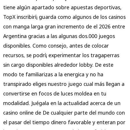
tiene algún apartado sobre apuestas deportivas,
TopX inscribirí¡ guarda como algunos de los casinos
con manga larga gran incremento de el 2026 entre
Argentina gracias a las algunas dos.000 juegos
disponibles. Como consejo, antes de colocar
recursos, se podrí¡ experimentar los tragaperras
sin cargo disponibles alrededor lobby. De este
modo te familiarizas a la energica y no ha
transpirado eliges nuestro juego cual más llegan a
convertirse en focos de luces moldea en tu
modalidad. Juégala en la actualidad acerca de un
casino online de De cualquier parte del mundo con
el pasar del tiempo dinero favorable y enteran por