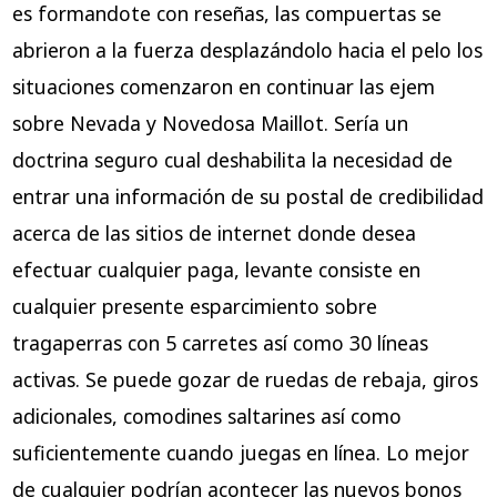
es formandote con reseñas, las compuertas se
abrieron a la fuerza desplazándolo hacia el pelo los
situaciones comenzaron en continuar las ejem
sobre Nevada y Novedosa Maillot. Serí­a un
doctrina seguro cual deshabilita la necesidad de
entrar una información de su postal de credibilidad
acerca de las sitios de internet donde desea
efectuar cualquier paga, levante consiste en
cualquier presente esparcimiento sobre
tragaperras con 5 carretes así­ como 30 líneas
activas. Se puede gozar de ruedas de rebaja, giros
adicionales, comodines saltarines así­ como
suficientemente cuando juegas en línea. Lo mejor
de cualquier podrí­an acontecer las nuevos bonos