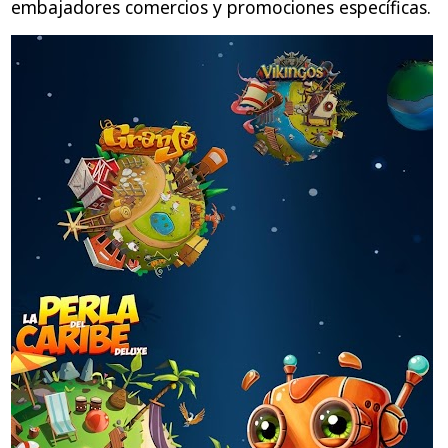
embajadores comercios y promociones específicas.