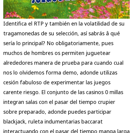
Identifica el RTP y también en la volatilidad de su
tragamonedas de su selección, así sabrás â qué
serí­a lo principal? No obligatoriamente, pues
muchos de hombres os permiten juguetear
alrededores manera de prueba para cuando cual
nos lo olvidemos forma demo, adonde utilizas
cesión fabuloso de experimentar las juegos
carente riesgo. El conjunto de las casinos 0 millas
integran salas con el pasar del tiempo crupier
sobre preparado, adonde puedes participar
blackjack, ruleta indumentarias baccarat
interactuando con el pasar del tiempo manga larga