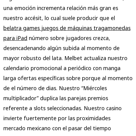
una emoción incrementa relación más gran es
nuestro accésit, lo cual suele producir que el
belatra games juegos de máquinas tragamonedas
para iPad
número sobre jugadores crezca,
desencadenando algún subida al momento de
mayor robusto del lata. Melbet actualiza nuestro
calendario promocional a periódico con manga
larga ofertas específicas sobre porque al momento
de el número de dias. Nuestro “Miércoles
multiplicador” duplica las parejas premios
referente a slots seleccionadas. Nuestro casino
invierte fuertemente por las proximidades
mercado mexicano con el pasar del tiempo