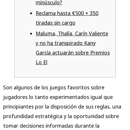
minúsculo?
Reclama hasta €500 + 350
tiradas sin cargo
Maluma, Thalía, Carín Valiente
y no ha transpirado Kany
García actuarán sobre Premios
Lo El
Son algunos de los juegos favoritos sobre
jugadores lo tanto experimentados igual que
principiantes por la disposición de sus reglas, una
profundidad estratégica y la oportunidad sobre
tomar decisiones informadas durante la