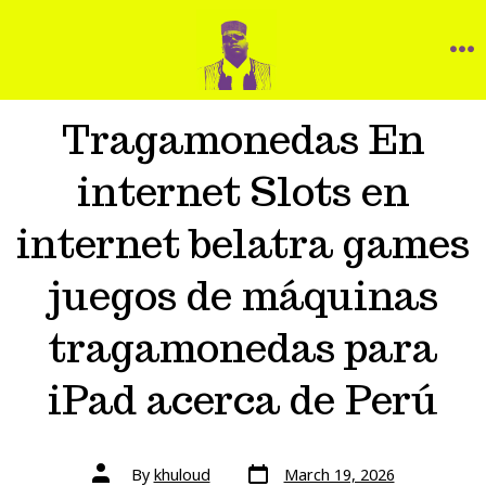
Tragamonedas En
internet Slots en
internet belatra games
juegos de máquinas
tragamonedas para
iPad acerca de Perú
By
khuloud
March 19, 2026