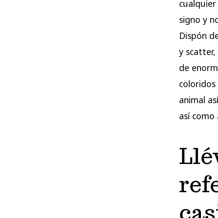
cualquier
signo y n
Dispón de
y scatter
de enorm
coloridos
animal as
así­ como
Llé
ref
cas