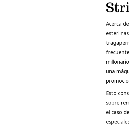
Str
Acerca de
esterlina
tragaperr
frecuent
millonar
una máqu
promocion
Esto cons
sobre rem
el caso d
especiale