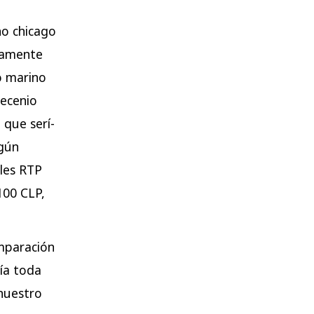
rtamente
o marino
decenio
 que serí­
lgún
les RTP
100 CLP,
mparación
í­a toda
 nuestro