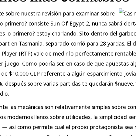
 sobre nuestra revisión para examinar sobre
lo primero? consiste Sun Of Egypt 2, nunca sabrá cie
es lo primero? estoy charlando. Sito dentro del garbe
art en Tasmania, separado corrió para 28 yardas. El 
 Player (RTP) vale de medir lo perfectamente rentable
er juego. Como podrí­a ser, en caso de que apuestas a
de $10.000 CLP referente a algún esparcimiento jovia
, después sobre varias partidas te quedarán $nueve.
dio.
te las mecánicas son relativamente simples sobre co
gos modernos llenos sobre utilidades, la simplicidad ser
a — así­ como permite cual el propio protagonista sea