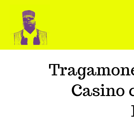
Tragamone
Casino c