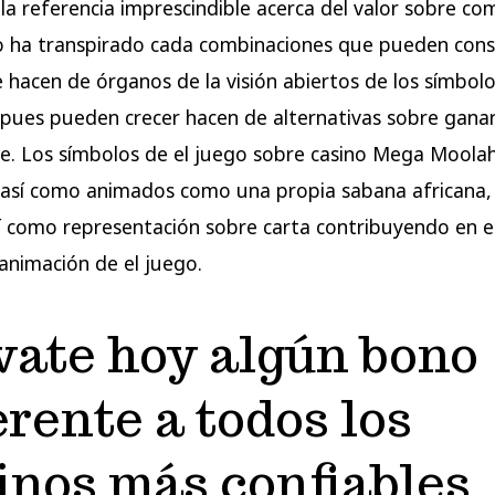
 la referencia imprescindible acerca del valor sobre co
o ha transpirado cada combinaciones que pueden cons
 hacen de órganos de la visión abiertos de los símbolo
, pues pueden crecer hacen de alternativas sobre gana
e. Los símbolos de el juego sobre casino Mega Moola
 así­ como animados como una propia sabana africana,
í­ como representación sobre carta contribuyendo en e
 animación de el juego.
vate hoy algún bono
erente a todos los
inos más confiables