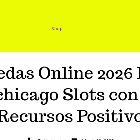
Shop
das Online 2026 
hicago Slots con 
Recursos Positiv