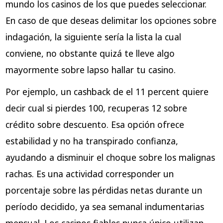
mundo los casinos de los que puedes seleccionar.
En caso de que deseas delimitar los opciones sobre
indagación, la siguiente sería la lista la cual
conviene, no obstante quizá te lleve algo
mayormente sobre lapso hallar tu casino.
Por ejemplo, un cashback de el 11 percent quiere
decir cual si pierdes 100, recuperas 12 sobre
crédito sobre descuento. Esa opción ofrece
estabilidad y no ha transpirado confianza,
ayudando a disminuir el choque sobre los malignas
rachas. Es una actividad corresponder un
porcentaje sobre las pérdidas netas durante un
período decidido, ya sea semanal indumentarias
mensual. Los casinos fiables nunca único utilizan