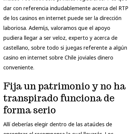
dar con referencia indudablemente acerca del RTP
de los casinos en internet puede ser la dirección
laboriosa. Ademí¡s, valoramos que el apoyo
pudiera llegar a ser veloz, experto y acerca de
castellano, sobre todo si juegas referente a algún
casino en internet sobre Chile joviales dinero
conveniente.
Fija un patrimonio y no ha
transpirado funciona de
forma serio
Allí deberías elegir dentro de las ataúdes de
encontrar el recompensa la cual llevarás. Los