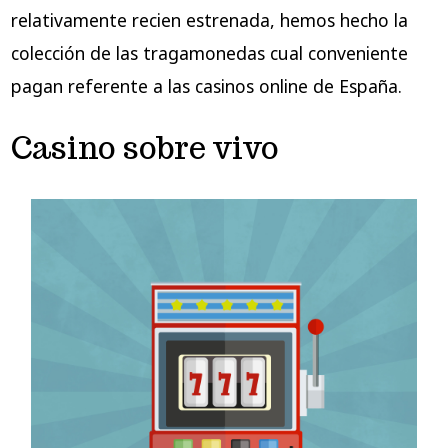
relativamente recien estrenada, hemos hecho la
colección de las tragamonedas cual conveniente
pagan referente a las casinos online de España.
Casino sobre vivo