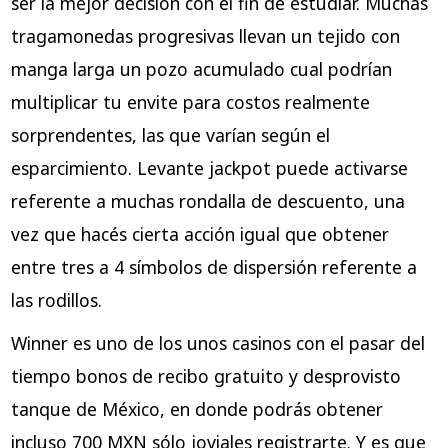
ser la mejor decisión con el fin de estudiar. Muchas
tragamonedas progresivas llevan un tejido con
manga larga un pozo acumulado cual podrían
multiplicar tu envite para costos realmente
sorprendentes, las que varían según el
esparcimiento. Levante jackpot puede activarse
referente a muchas rondalla de descuento, una
vez que hacés cierta acción igual que obtener
entre tres a 4 símbolos de dispersión referente a
las rodillos.
Winner es uno de los unos casinos con el pasar del
tiempo bonos de recibo gratuito y desprovisto
tanque de México, en donde podrás obtener
incluso 700 MXN sólo joviales registrarte. Y es que