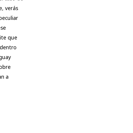
e, verás
peculiar
ese
ite que
 dentro
guay
sobre
an a