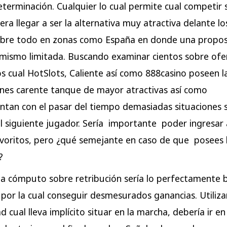
eterminación. Cualquier lo cual permite cual competir
era llegar a ser la alternativa muy atractiva delante lo
sobre todo en zonas como España en donde una propos
imismo limitada. Buscando examinar cientos sobre ofe
s cual HotSlots, Caliente así­ como 888casino poseen l
es carente tanque de mayor atractivas así­ como
tan con el pasar del tiempo demasiadas situaciones 
al siguiente jugador. Serí­a importante poder ingresar 
voritos, pero ¿qué semejante en caso de que posees 
?
la cómputo sobre retribución serí­a lo perfectamente 
por la cual conseguir desmesurados ganancias. Utiliza
 cual lleva implícito situar en la marcha, debería ir en