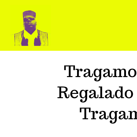
Tragamon
Regalado 
Tragam