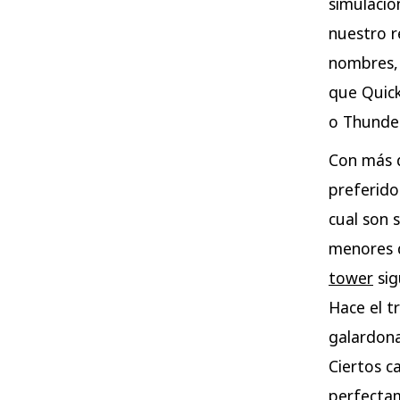
simulacio
nuestro r
nombres, 
que Quick
o Thunder
Con más d
preferido
cual son 
menores 
tower
sig
Hace el t
galardona
Ciertos c
perfectam