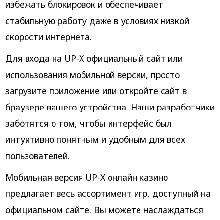
избежать блокировок и обеспечивает
стабильную работу даже в условиях низкой
скорости интернета.
Для входа на UP-X официальный сайт или
использования мобильной версии, просто
загрузите приложение или откройте сайт в
браузере вашего устройства. Наши разработчики
заботятся о том, чтобы интерфейс был
интуитивно понятным и удобным для всех
пользователей.
Мобильная версия UP-X онлайн казино
предлагает весь ассортимент игр, доступный на
официальном сайте. Вы можете наслаждаться