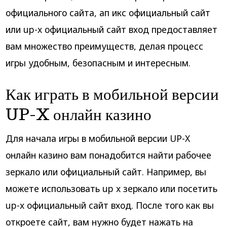
официального сайта, ап икс официальный сайт
или up-x официальный сайт вход предоставляет
вам множество преимуществ, делая процесс
игры удобным, безопасным и интересным.
Как играть в мобильной версии
UP-X онлайн казино
Для начала игры в мобильной версии UP-X
онлайн казино вам понадобится найти рабочее
зеркало или официальный сайт. Например, вы
можете использовать up x зеркало или посетить
up-x официальный сайт вход. После того как вы
откроете сайт, вам нужно будет нажать на