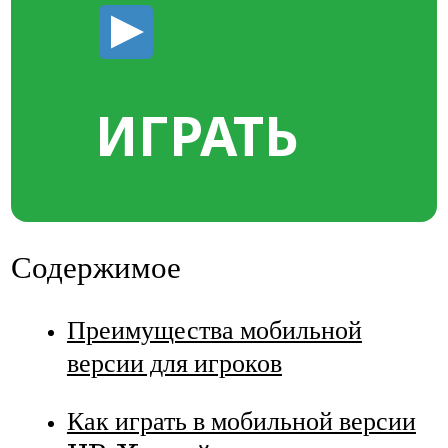
ИГРАТЬ
Содержимое
Преимущества мобильной
версии для игроков
Как играть в мобильной версии