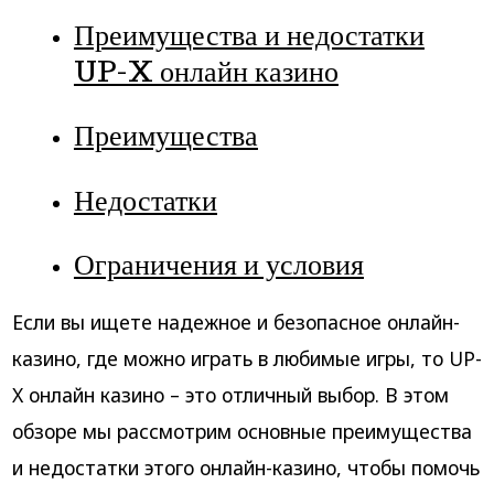
Преимущества и недостатки
UP-X онлайн казино
Преимущества
Недостатки
Ограничения и условия
Если вы ищете надежное и безопасное онлайн-
казино, где можно играть в любимые игры, то UP-
X онлайн казино – это отличный выбор. В этом
обзоре мы рассмотрим основные преимущества
и недостатки этого онлайн-казино, чтобы помочь