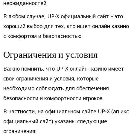
неожиданностей.
В любом случае, UP-X официальный сайт – это
хороший выбор для тех, кто ищет онлайн казино
с комфортом и безопасностью.
Ограничения и условия
Важно помнить, что UP-X онлайн-казино имеет
свои ограничения и условия, которые
необходимо соблюдать для обеспечения
безопасности и комфортности игроков.
В частности, на официальном сайте UP-X (ап икс
официальный сайт) указаны следующие
ограничения: