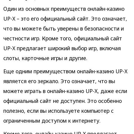
Один из основных преимуществ онлайн-казино
UP-X – это его официальный сайт. Это означает,
что вы можете быть уверены в безопасности и
честности игр. Кроме того, официальный сайт
UP-X предлагает широкий выбор игр, включая
слоты, карточные игры и другие.
Еще одним преимуществом онлайн-казино UP-X
является его зеркало. Это означает, что вы
можете играть в онлайн-казино UP-X, даже если
официальный сайт не доступен. Это особенно
полезно, если вы используете компьютер с
ограниченным доступом к интернету.
Кроме того, онлайн-казино UP-X предлагает