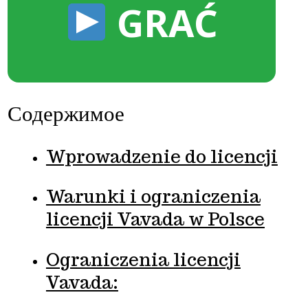
GRAĆ
Содержимое
Wprowadzenie do licencji
Warunki i ograniczenia
licencji Vavada w Polsce
Ograniczenia licencji
Vavada: