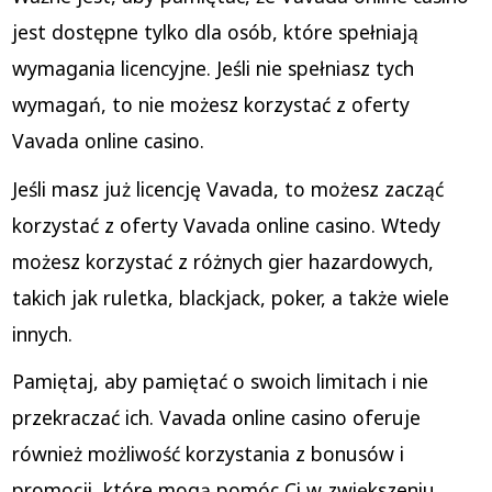
jest dostępne tylko dla osób, które spełniają
wymagania licencyjne. Jeśli nie spełniasz tych
wymagań, to nie możesz korzystać z oferty
Vavada online casino.
Jeśli masz już licencję Vavada, to możesz zacząć
korzystać z oferty Vavada online casino. Wtedy
możesz korzystać z różnych gier hazardowych,
takich jak ruletka, blackjack, poker, a także wiele
innych.
Pamiętaj, aby pamiętać o swoich limitach i nie
przekraczać ich. Vavada online casino oferuje
również możliwość korzystania z bonusów i
promocji, które mogą pomóc Ci w zwiększeniu