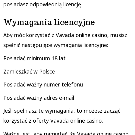
posiadasz odpowiednią licencję.
Wymagania licencyjne
Aby móc korzystać z Vavada online casino, musisz
spełnić następujące wymagania licencyjne:
Posiadać minimum 18 lat
Zamieszkać w Polsce
Posiadać ważny numer telefonu
Posiadać ważny adres e-mail
Jeśli spełniasz te wymagania, to możesz zacząć
korzystać z oferty Vavada online casino.
Ważne jest, aby pamiętać, że Vavada online casino