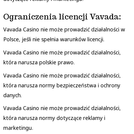
Ograniczenia licencji Vavada:
Vavada Casino nie może prowadzić działalności w
Polsce, jeśli nie spełnia warunków licencji.
Vavada Casino nie może prowadzić działalności,
która narusza polskie prawo.
Vavada Casino nie może prowadzić działalności,
która narusza normy bezpieczeństwa i ochrony
danych.
Vavada Casino nie może prowadzić działalności,
która narusza normy dotyczące reklamy i
marketingu.