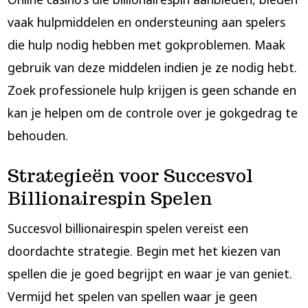
vaak hulpmiddelen en ondersteuning aan spelers
die hulp nodig hebben met gokproblemen. Maak
gebruik van deze middelen indien je ze nodig hebt.
Zoek professionele hulp krijgen is geen schande en
kan je helpen om de controle over je gokgedrag te
behouden.
Strategieën voor Succesvol
Billionairespin Spelen
Succesvol billionairespin spelen vereist een
doordachte strategie. Begin met het kiezen van
spellen die je goed begrijpt en waar je van geniet.
Vermijd het spelen van spellen waar je geen