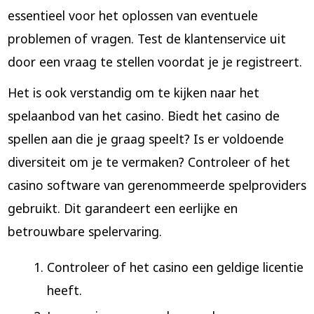
essentieel voor het oplossen van eventuele
problemen of vragen. Test de klantenservice uit
door een vraag te stellen voordat je je registreert.
Het is ook verstandig om te kijken naar het
spelaanbod van het casino. Biedt het casino de
spellen aan die je graag speelt? Is er voldoende
diversiteit om je te vermaken? Controleer of het
casino software van gerenommeerde spelproviders
gebruikt. Dit garandeert een eerlijke en
betrouwbare spelervaring.
Controleer of het casino een geldige licentie
heeft.