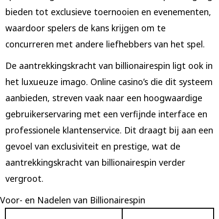
bieden tot exclusieve toernooien en evenementen,
waardoor spelers de kans krijgen om te
concurreren met andere liefhebbers van het spel.
De aantrekkingskracht van billionairespin ligt ook in
het luxueuze imago. Online casino’s die dit systeem
aanbieden, streven vaak naar een hoogwaardige
gebruikerservaring met een verfijnde interface en
professionele klantenservice. Dit draagt bij aan een
gevoel van exclusiviteit en prestige, wat de
aantrekkingskracht van billionairespin verder
vergroot.
Voor- en Nadelen van Billionairespin