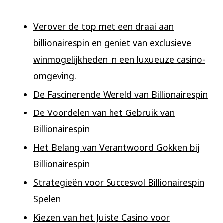
Verover de top met een draai aan
billionairespin en geniet van exclusieve
winmogelijkheden in een luxueuze casino-
omgeving.
De Fascinerende Wereld van Billionairespin
De Voordelen van het Gebruik van
Billionairespin
Het Belang van Verantwoord Gokken bij
Billionairespin
Strategieën voor Succesvol Billionairespin
Spelen
Kiezen van het Juiste Casino voor