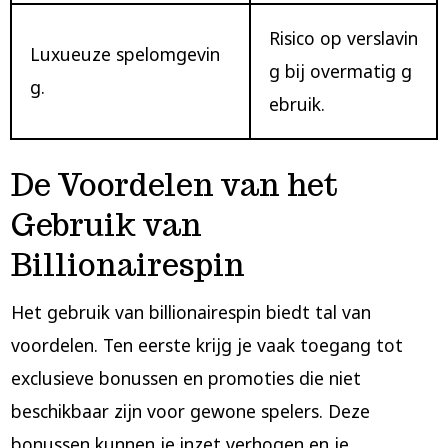
Risico op verslavin
Luxueuze spelomgevin
g bij overmatig g
g.
ebruik.
De Voordelen van het
Gebruik van
Billionairespin
Het gebruik van billionairespin biedt tal van
voordelen. Ten eerste krijg je vaak toegang tot
exclusieve bonussen en promoties die niet
beschikbaar zijn voor gewone spelers. Deze
bonussen kunnen je inzet verhogen en je