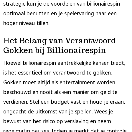
strategie kun je de voordelen van billionairespin
optimaal benutten en je spelervaring naar een
hoger niveau tillen.
Het Belang van Verantwoord
Gokken bij Billionairespin
Hoewel billionairespin aantrekkelijke kansen biedt,
is het essentieel om verantwoord te gokken.
Gokken moet altijd als entertainment worden
beschouwd en nooit als een manier om geld te
verdienen. Stel een budget vast en houd je eraan,
ongeacht de uitkomst van je spellen. Wees je
bewust van het risico op verslaving en neem
regelmatig pauzes. Indien je merkt dat je controle