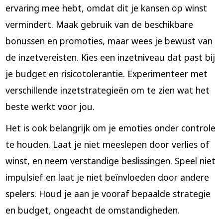
ervaring mee hebt, omdat dit je kansen op winst
vermindert. Maak gebruik van de beschikbare
bonussen en promoties, maar wees je bewust van
de inzetvereisten. Kies een inzetniveau dat past bij
je budget en risicotolerantie. Experimenteer met
verschillende inzetstrategieën om te zien wat het
beste werkt voor jou.
Het is ook belangrijk om je emoties onder controle
te houden. Laat je niet meeslepen door verlies of
winst, en neem verstandige beslissingen. Speel niet
impulsief en laat je niet beïnvloeden door andere
spelers. Houd je aan je vooraf bepaalde strategie
en budget, ongeacht de omstandigheden.