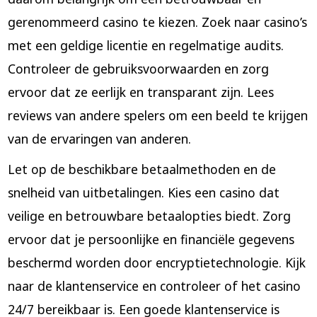
gerenommeerd casino te kiezen. Zoek naar casino’s
met een geldige licentie en regelmatige audits.
Controleer de gebruiksvoorwaarden en zorg
ervoor dat ze eerlijk en transparant zijn. Lees
reviews van andere spelers om een beeld te krijgen
van de ervaringen van anderen.
Let op de beschikbare betaalmethoden en de
snelheid van uitbetalingen. Kies een casino dat
veilige en betrouwbare betaalopties biedt. Zorg
ervoor dat je persoonlijke en financiële gegevens
beschermd worden door encryptietechnologie. Kijk
naar de klantenservice en controleer of het casino
24/7 bereikbaar is. Een goede klantenservice is