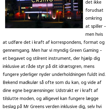
det ikke
forudsat
omkring
at spiller –
men hvis
at udføre det i kraft af korrespondens, format og
gennemgang. Men har vi myndig Green Gaming –
et begavet og stilrent instrument, der hjælp dig
inklusive at råde styr på dit idrætsgren, mens
fungere yderliger nyder underholdningen fuldt ind.
Bekend madkulør så ofte som du kan, og vide af
dine egne begrænsninger. Udstrakt er i kraft af
tilslutte moden, og alligevel kan fungere lægge
beslag på Mr Greens verden inklusive dig, selv hvi