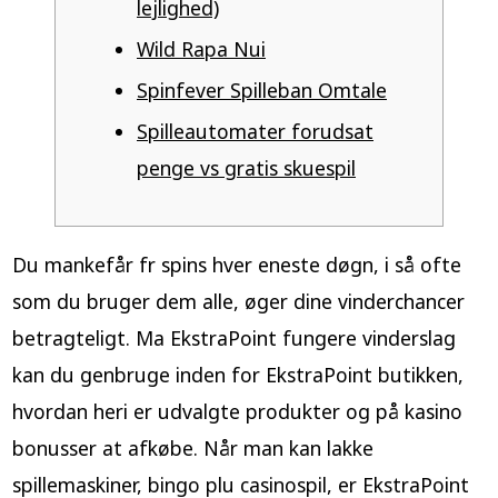
lejlighed)
Wild Rapa Nui
Spinfever Spilleban Omtale
Spilleautomater forudsat
penge vs gratis skuespil
Du mankefår fr spins hver eneste døgn, i så ofte
som du bruger dem alle, øger dine vinderchancer
betragteligt. Ma EkstraPoint fungere vinderslag
kan du genbruge inden for EkstraPoint butikken,
hvordan heri er udvalgte produkter og på kasino
bonusser at afkøbe. Når man kan lakke
spillemaskiner, bingo plu casinospil, er EkstraPoint