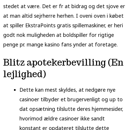
stedet at være. Det er fr at bidrag og det sjove er
at man altid sejrherre herhen.
I oveni oven i købet
at spiller EkstraPoints gratis spillemaskiner, er heri
godt nok muligheden at boldspiller for rigtige
penge pr. mange kasino fans ynder at foretage.
Blitz apotekerbevilling (En
lejlighed)
Dette kan mest skyldes, at nedgøre nye
casinoer tilbyder et brugervenligt og up to
dat opsætning tilslutte deres hjemmesider,
hvorimod ældre casinoer ikke sandt
konstant er opdateret tilslutte dette