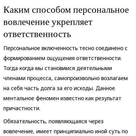
Каким способом персональное
вовлечение укрепляет
ответственность
Персональное включенность тесно соединено с
формированием ощущения ответственности.
Тогда когда мы становимся деятельными
членами процесса, самопроизвольно возлагаем
на себя часть долга за его исходы. Данное
ментальное феномен известно как результат
причастности.
Обязательность, появляющаяся через
вовлечение, имеет принципиально иной суть по