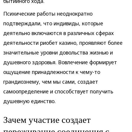
бытийного хода.
Психические работы неоднократно
подтверждали, что индивиды, которые
деятельно включаются в различных сферах
деятельности риобет казино, проявляют более
значительные уровни довольства жизнью и
душевного здоровья. Вовлечение формирует
ощущение принадлежности к чему-то
грандиознему, чем мы сами, создает
самоопределение и способствует получить
душевную единство.
Зачем участие создает
переживание соединения с