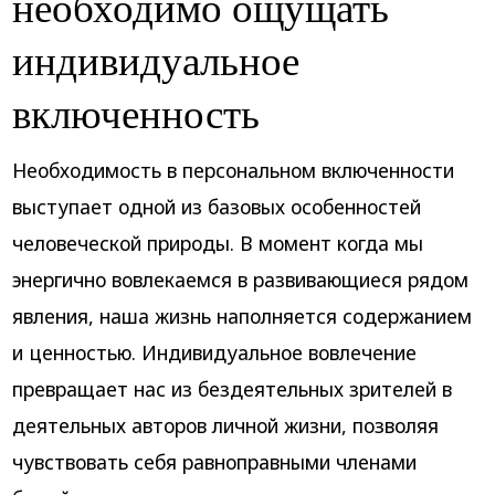
необходимо ощущать
индивидуальное
включенность
Необходимость в персональном включенности
выступает одной из базовых особенностей
человеческой природы. В момент когда мы
энергично вовлекаемся в развивающиеся рядом
явления, наша жизнь наполняется содержанием
и ценностью. Индивидуальное вовлечение
превращает нас из бездеятельных зрителей в
деятельных авторов личной жизни, позволяя
чувствовать себя равноправными членами