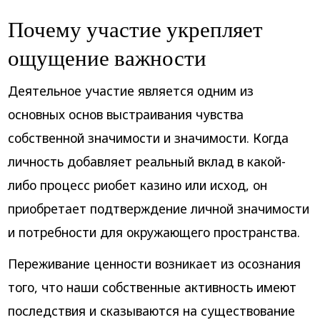
Почему участие укрепляет
ощущение важности
Деятельное участие является одним из
основных основ выстраивания чувства
собственной значимости и значимости. Когда
личность добавляет реальный вклад в какой-
либо процесс риобет казино или исход, он
приобретает подтверждение личной значимости
и потребности для окружающего пространства.
Переживание ценности возникает из осознания
того, что наши собственные активность имеют
последствия и сказываются на существование