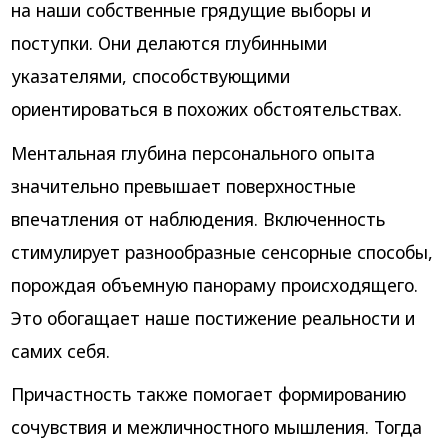
на наши собственные грядущие выборы и
поступки. Они делаются глубинными
указателями, способствующими
ориентироваться в похожих обстоятельствах.
Ментальная глубина персонального опыта
значительно превышает поверхностные
впечатления от наблюдения. Включенность
стимулирует разнообразные сенсорные способы,
порождая объемную панораму происходящего.
Это обогащает наше постижение реальности и
самих себя.
Причастность также помогает формированию
сочувствия и межличностного мышления. Тогда