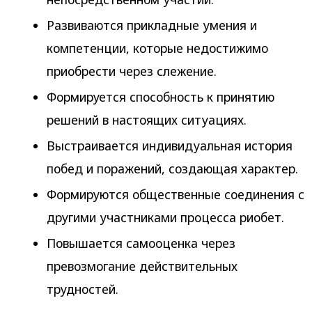
Развиваются прикладные умения и
компетенции, которые недостижимо
приобрести через слежение.
Формируется способность к принятию
решений в настоящих ситуациях.
Выстраивается индивидуальная история
побед и поражений, создающая характер.
Формируются общественные соединения с
другими участниками процесса риобет.
Повышается самооценка через
превозмогание действительных
трудностей.