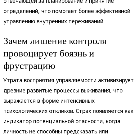
отвечающей за планирование и принятие
определений, что помогает более эффективной
управлению внутренних переживаний.
Зачем лишение контроля
провоцирует боязнь и
фрустрацию
Утрата восприятия управляемости активизирует
древние развитые процессы выживания, что
выражается в форме интенсивных
психологических откликов. Страх появляется как
индикатор потенциальной опасности, когда
личность не способны предсказать или