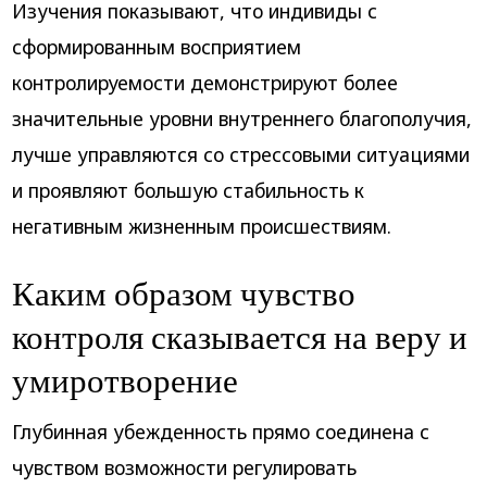
Изучения показывают, что индивиды с
сформированным восприятием
контролируемости демонстрируют более
значительные уровни внутреннего благополучия,
лучше управляются со стрессовыми ситуациями
и проявляют большую стабильность к
негативным жизненным происшествиям.
Каким образом чувство
контроля сказывается на веру и
умиротворение
Глубинная убежденность прямо соединена с
чувством возможности регулировать