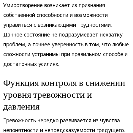
Умиротворение возникает из признания
собственной способности и возможности
управиться с возникающими трудностями.
Данное состояние не подразумевает нехватку
проблем, а точнее уверенность в том, что любые
сложности устранимы при правильном способе и
достаточных усилиях.
Функция контроля в снижении
уровня тревожности и
давления
Тревожность нередко развивается из чувства
непонятности и непредсказуемости грядущего.