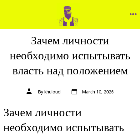
Зачем личности
необходимо испытывать
власть над положением
By
khuloud
March 10, 2026
Зачем личности
необходимо испытывать