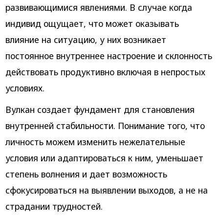
развивающимися явлениями. В случае когда
индивид ощущает, что может оказывать
влияние на ситуацию, у них возникает
постоянное внутреннее настроение и склонность
действовать продуктивно включая в непростых
условиях.
Вулкан создает фундамент для становления
внутренней стабильности. Понимание того, что
личность можем изменить нежелательные
условия или адаптироваться к ним, уменьшает
степень волнения и дает возможность
сфокусироваться на выявлении выходов, а не на
страдании трудностей.