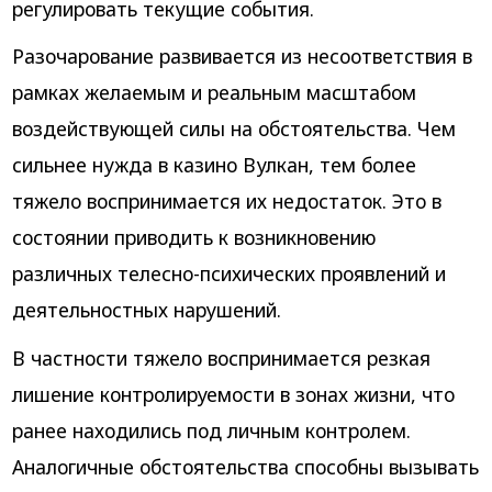
регулировать текущие события.
Разочарование развивается из несоответствия в
рамках желаемым и реальным масштабом
воздействующей силы на обстоятельства. Чем
сильнее нужда в казино Вулкан, тем более
тяжело воспринимается их недостаток. Это в
состоянии приводить к возникновению
различных телесно-психических проявлений и
деятельностных нарушений.
В частности тяжело воспринимается резкая
лишение контролируемости в зонах жизни, что
ранее находились под личным контролем.
Аналогичные обстоятельства способны вызывать