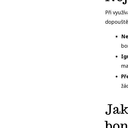
Při využí
dopouštěj
Ne
bo
Ig
ma
Př
žád
Jak
bon