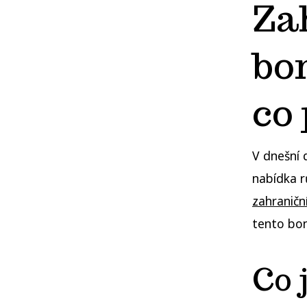
Za
bo
co
V dnešní d
nabídka r
zahraničn
tento bon
Co 