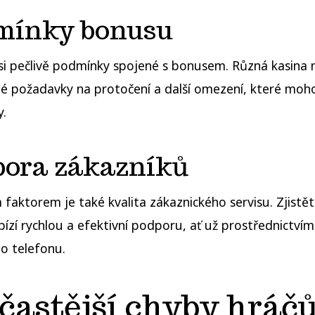
mínky bonusu
si pečlivě podmínky spojené s bonusem. Různá kasin
né požadavky na protočení a další omezení, které moho
y.
pora zákazníků
 faktorem je také kvalita zákaznického servisu. Zjistět
bízí rychlou a efektivní podporu, ať už prostřednictvím
o telefonu.
častější chyby hráč