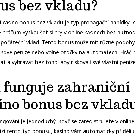
us bez vkladu?
í casino bonus bez vkladu je typ propagační nabídky, 
hráčům vyzkoušet si hry v online kasinech bez nutnos
počáteční vklad. Tento bonus může mít různé podoby,
sové peníze nebo volné otočky na automatech. Hráči 
t a vyhrávat bez toho, aby riskovali své vlastní peníze
 funguje zahraniční
ino bonus bez vklad
ungování je jednoduchý. Když se zaregistrujete v online
ízí tento typ bonusu, kasino vám automaticky přidělí 