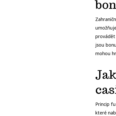
bon
Zahraničn
umožňuje 
provádět 
jsou bonu
mohou hrá
Jak
cas
Princip f
které nab