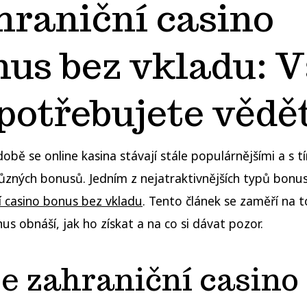
hraniční casino
nus bez vkladu: V
 potřebujete vědě
obě se online kasina stávají stále populárnějšími a s tí
ůzných bonusů. Jedním z nejatraktivnějších typů bonus
í casino bonus bez vkladu
. Tento článek se zaměří na t
us obnáší, jak ho získat a na co si dávat pozor.
je zahraniční casino