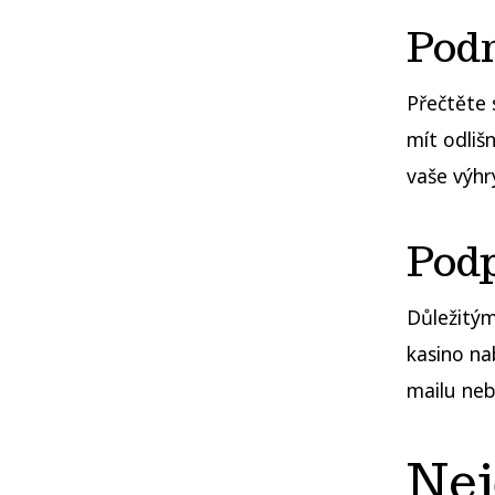
Pod
Přečtěte 
mít odliš
vaše výhr
Pod
Důležitým
kasino na
mailu neb
Nej