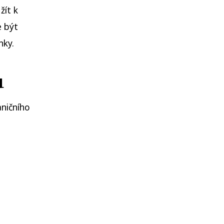
žít k
e být
nky.
u
aničního